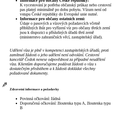
Informace pro občany České republiky:
K vycestování je potřeba občanský průkaz nebo cestovní
pas platný minimálně po dobu pobytu. Vízum není od
vstupu České republiky do Evropské unie nutné.
Informace pro občany ostatních zemí:
Údaje o pasových a vízových požadavcích včetně
přibližných lhůt pro vyřízení víz pro občany třetích zemí
jsou k dispozici u příslušných úřadů třetí země
(ministerstvo zahraničních věcí, zastupitelský úřad).
Udělení víza je plně v kompetenci zastupitelských úřadů, proti
zamítnutí žádosti o jeho udělení není odvolání. Cestovní
kancelář Čedok nenese odpovědnost za případné neudělení
víza. Klientům doporučujeme podávat žádosti o víza s
dostatečným předstihem a k žádosti dokládat všechny
požadované dokumenty.
Zdravotní informace a požadavky
Povinná očkování: žádná
Doporučená očkování: žloutenka typu A, žloutenka typu
B