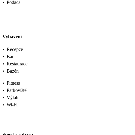
•
Podaca
Vybavení
•
Recepce
•
Bar
•
Restaurace
•
Bazén
•
Fitness
•
Parkoviště
•
Výtah
•
Wi-Fi
Sport a zábava