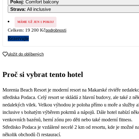
Pokoj
:
Comfort balcony
10 120
9 860
9 600
9 600
Strava
:
All inclusive
5
6
7
8
9
10
11
9 600
9 600
9 600
9 600
9 600
MÁME UŽ JEN 1 POKOJ
Celkem:
19 200 Kč
podrobnosti
12
13
14
15
16
17
18
Rezervujte
19
20
21
22
23
24
25
uložit do oblíbených
26
27
28
29
30
31
Proč si vybrat tento hotel
Morenia Beach Resort je moderní resort na Makarské riviéře nedalek
střediska Podaca. Celý resort se skládá z hlavní budovy, ale také z ně
nedalekých vilek. Velkou výhodou je poloha přímo u moře a služby al
inclusive s bohatým výběrem pokrmů a nápojů. Dále hotel nabízí něk
venkovních bazénů, herní zónu pro děti nebo také moderní fitness.
Středisko Podaca je vzdálené necelé 2 km od resortu, kde je možné na
několik obchodů či restaurací.