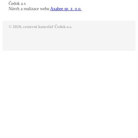
Čedok a.s
Návrh a realizace webu
Axabee sp. z. o.o.
© 2026, cestovní kancelář Čedok a.s.