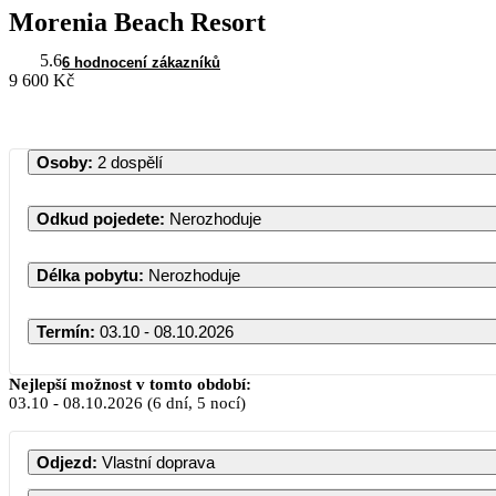
Morenia Beach Resort
5.6
6 hodnocení zákazníků
9 600 Kč
Osoby
:
2 dospělí
Odkud pojedete
:
Nerozhoduje
Délka pobytu
:
Nerozhoduje
Termín
:
03.10 - 08.10.2026
Říjen 2026
Nejlepší možnost v tomto období:
03.10
-
08.10.2026
(6 dní, 5 nocí)
PO
ÚT
ST
ČT
PÁ
SO
NE
Odjezd
:
Vlastní doprava
1
2
3
4