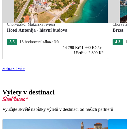
Chorvatsko
,
Makarská riviéra
Chorvats
Hotel Antonija - hlavní budova
Brzet
5.5
13 hodnocení zákazníků
4.3
10
14 790 Kč
11 990 Kč
/os.
Ušetřete
2 800 Kč
zobrazit více
Výlety v destinaci
Využijte skvělé nabídky výletů v destinaci od našich partnerů