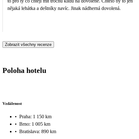
to pro ty co chtějí mít trochu klidu na dovolené. Chtělo by to jen
nějaká lehátka a deštníky navíc. Jinak nádherná dovolená.
Zobrazit všechny recenze
Poloha hotelu
Vzdálenost
•
Praha: 1 150 km
•
Brno: 1 005 km
•
Bratislava: 890 km