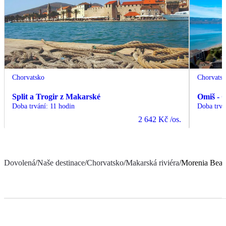
Chorvatsko
Chorvats
Split a Trogir z Makarské
Omiš - 
Doba trvání
:
11 hodin
Doba trvá
2 642 Kč
/os.
Dovolená
/
Naše destinace
/
Chorvatsko
/
Makarská riviéra
/
Morenia Beac