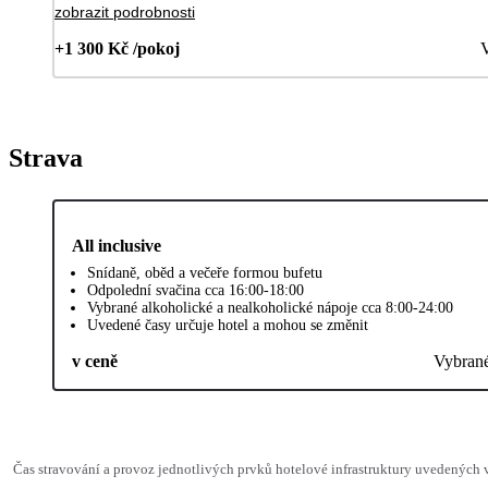
zobrazit podrobnosti
+1 300 Kč /pokoj
V
Strava
All inclusive
Snídaně, oběd a večeře formou bufetu
Odpolední svačina cca 16:00-18:00
Vybrané alkoholické a nealkoholické nápoje cca 8:00-24:00
Uvedené časy určuje hotel a mohou se změnit
v ceně
Vybran
Čas stravování a provoz jednotlivých prvků hotelové infrastruktury uvedených 