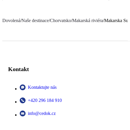
Dovolená
/
Naše destinace
/
Chorvatsko
/
Makarská riviéra
/
Makarska Sunn
Kontakt
Kontaktujte nás
+420 296 184 910
info@cedok.cz