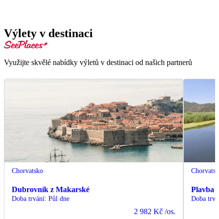
Výlety v destinaci
Využijte skvělé nabídky výletů v destinaci od našich partnerů
Chorvatsko
Chorvats
Dubrovník z Makarské
Plavba l
Doba trvání
:
Půl dne
Doba trvá
2 982 Kč
/os.