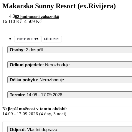
Makarska Sunny Resort (ex.Rivijera)
4.3
62 hodnocení zákazníků
16 110 Kč
14 509 Kč
FIRST MINUTE
LÉTO 2026
Osoby
:
2 dospělí
Odkud pojedete
:
Nerozhoduje
Délka pobytu
:
Nerozhoduje
Termín
:
14.09 - 17.09.2026
Nejlepší možnost v tomto období:
14.09
-
17.09.2026
(4 dny, 3 noci)
Odjezd
:
Vlastní doprava