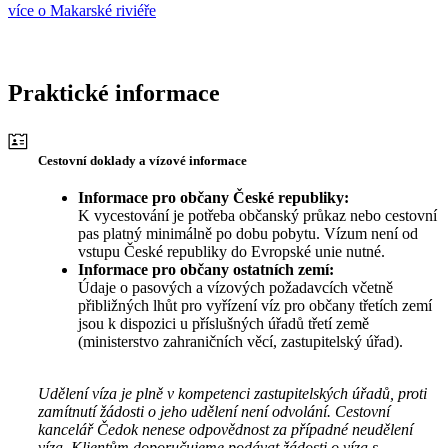
více o Makarské riviéře
Praktické informace
Cestovní doklady a vízové informace
Informace pro občany České republiky:
K vycestování je potřeba občanský průkaz nebo cestovní
pas platný minimálně po dobu pobytu. Vízum není od
vstupu České republiky do Evropské unie nutné.
Informace pro občany ostatních zemí:
Údaje o pasových a vízových požadavcích včetně
přibližných lhůt pro vyřízení víz pro občany třetích zemí
jsou k dispozici u příslušných úřadů třetí země
(ministerstvo zahraničních věcí, zastupitelský úřad).
Udělení víza je plně v kompetenci zastupitelských úřadů, proti
zamítnutí žádosti o jeho udělení není odvolání. Cestovní
kancelář Čedok nenese odpovědnost za případné neudělení
víza. Klientům doporučujeme podávat žádosti o víza s