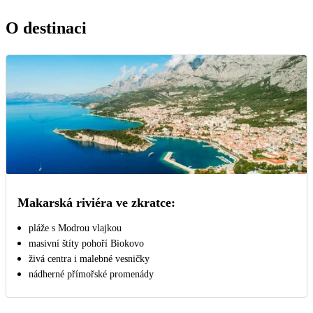
O destinaci
Makarská riviéra ve zkratce:
pláže s Modrou vlajkou
masivní štíty pohoří Biokovo
živá centra i malebné vesničky
nádherné přímořské promenády