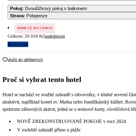
Pokoj
:
Dvoulůžkový pokoj s balkonem
Strava
:
Polopenze
21
MÁME UŽ JEN 1 POKOJ
Celkem:
29 018 Kč
podrobnosti
14
Rezervujte
uložit do oblíbených
Proč si vybrat tento hotel
Hotel se nachází ve svažité zahradě s olivovníky, v klidné severní čá
atraktivit, například kostel sv. Marka nebo františkánský klášter. Rov
spektrum zábavných aktivit, jedná se o tenisové kurty, víceúčelová hři
NOVĚ ZREKONSTRUOVANÉ POKOJE v roce 2024
V rozlehlé zahradě přímo u pláže