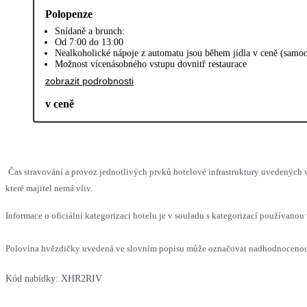
Polopenze
Snídaně a brunch:
Od 7:00 do 13:00
Nealkoholické nápoje z automatu jsou během jídla v ceně (samoo
Možnost vícenásobného vstupu dovnitř restaurace
zobrazit podrobnosti
v ceně
Čas stravování a provoz jednotlivých prvků hotelové infrastruktury uvedenýc
které majitel nemá vliv.
Informace o oficiální kategorizaci hotelu je v souladu s kategorizací používanou 
Polovina hvězdičky uvedená ve slovním popisu může označovat nadhodnocenou n
Kód nabídky:
XHR2RIV