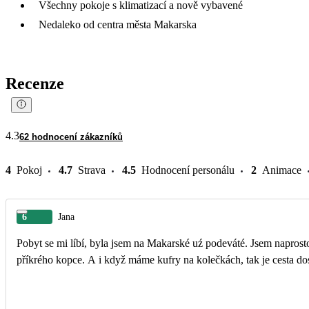
Všechny pokoje s klimatizací a nově vybavené
Nedaleko od centra města Makarska
Recenze
4.3
62 hodnocení zákazníků
4
Pokoj
4.7
Strava
4.5
Hodnocení personálu
2
Animace
6
Jana
Pobyt se mi líbí, byla jsem na Makarské uź podeváté. Jsem naprost
příkrého kopce. A i když máme kufry na kolečkách, tak je cesta dos