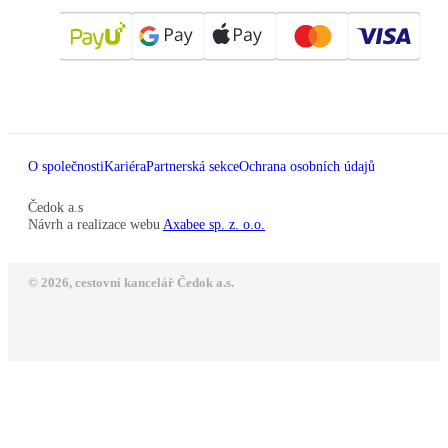
O společnosti
Kariéra
Partnerská sekce
Ochrana osobních údajů
Čedok a.s
Návrh a realizace webu
Axabee sp. z. o.o.
© 2026, cestovní kancelář Čedok a.s.