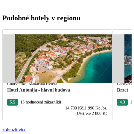
Podobné hotely v regionu
Chorvatsko
,
Makarská riviéra
Chorvats
Hotel Antonija - hlavní budova
Brzet
5.5
13 hodnocení zákazníků
4.3
10
14 790 Kč
11 990 Kč
/os.
Ušetřete
2 800 Kč
zobrazit více