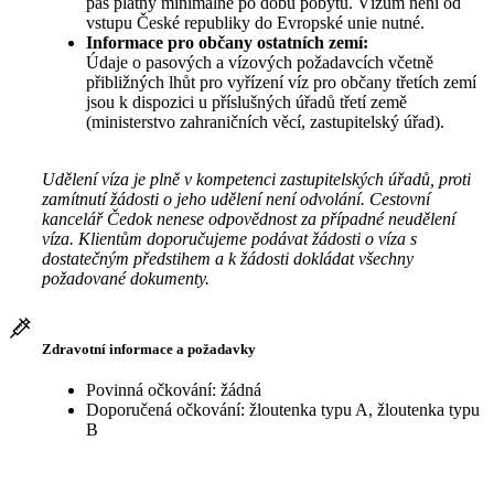
pas platný minimálně po dobu pobytu. Vízum není od
vstupu České republiky do Evropské unie nutné.
Informace pro občany ostatních zemí:
Údaje o pasových a vízových požadavcích včetně
přibližných lhůt pro vyřízení víz pro občany třetích zemí
jsou k dispozici u příslušných úřadů třetí země
(ministerstvo zahraničních věcí, zastupitelský úřad).
Udělení víza je plně v kompetenci zastupitelských úřadů, proti
zamítnutí žádosti o jeho udělení není odvolání. Cestovní
kancelář Čedok nenese odpovědnost za případné neudělení
víza. Klientům doporučujeme podávat žádosti o víza s
dostatečným předstihem a k žádosti dokládat všechny
požadované dokumenty.
Zdravotní informace a požadavky
Povinná očkování: žádná
Doporučená očkování: žloutenka typu A, žloutenka typu
B