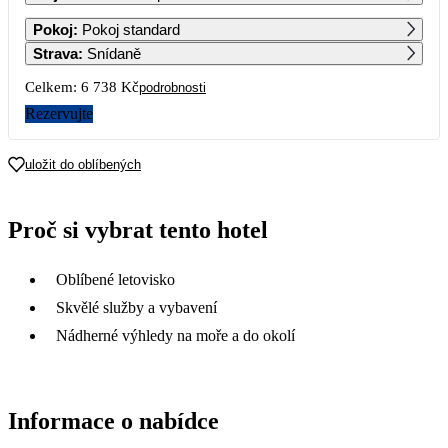
1
2
3
4
5
6
7
Pokoj
:
Pokoj standard
Strava
:
Snídaně
8
9
10
11
12
13
14
Celkem:
6 738 Kč
podrobnosti
Rezervujte
15
16
17
18
19
20
21
3 369
3 369
uložit do oblíbených
22
23
24
25
26
27
28
3 369
3 369
3 369
3 369
3 369
3 369
3 369
Proč si vybrat tento hotel
29
30
31
3 369
3 369
3 369
Oblíbené letovisko
Skvělé služby a vybavení
Nádherné výhledy na moře a do okolí
Informace o nabídce