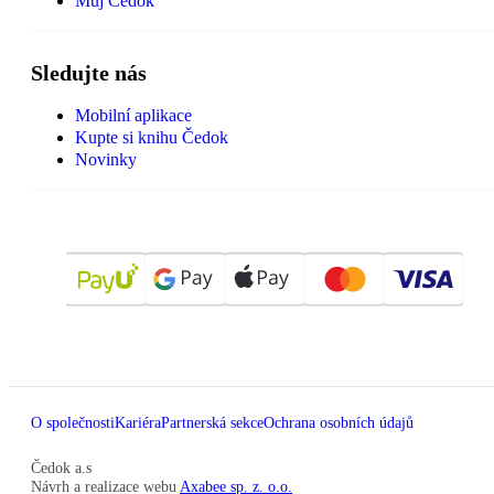
Můj Čedok
Sledujte nás
Mobilní aplikace
Kupte si knihu Čedok
Novinky
O společnosti
Kariéra
Partnerská sekce
Ochrana osobních údajů
Čedok a.s
Návrh a realizace webu
Axabee sp. z. o.o.