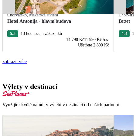
Chorvatsko
,
Makarská riviéra
Chorvats
Hotel Antonija - hlavní budova
Brzet
5.5
13 hodnocení zákazníků
4.3
10
14 790 Kč
11 990 Kč
/os.
Ušetřete
2 800 Kč
zobrazit více
Výlety v destinaci
Využijte skvělé nabídky výletů v destinaci od našich partnerů