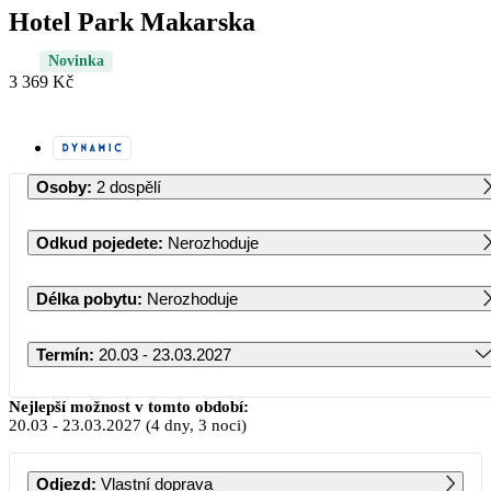
Hotel Park Makarska
Novinka
3 369 Kč
Osoby
:
2 dospělí
Odkud pojedete
:
Nerozhoduje
Délka pobytu
:
Nerozhoduje
Termín
:
20.03 - 23.03.2027
Březen 2027
Nejlepší možnost v tomto období:
20.03
-
23.03.2027
(4 dny, 3 noci)
PO
ÚT
ST
ČT
PÁ
SO
NE
Odjezd
:
Vlastní doprava