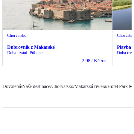
Chorvatsko
Chorvats
Dubrovník z Makarské
Plavba l
Doba trvání
:
Půl dne
Doba trvá
2 982 Kč
/os.
Dovolená
/
Naše destinace
/
Chorvatsko
/
Makarská riviéra
/
Hotel Park M