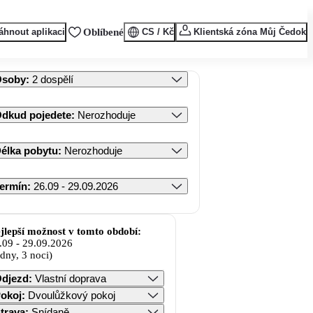
áhnout aplikaci
Oblíbené
CS / Kč
Klientská zóna Můj Čedok
Osoby
:
2 dospělí
dkud pojedete
:
Nerozhoduje
élka pobytu
:
Nerozhoduje
ermín
:
26.09 - 29.09.2026
jlepší možnost v tomto období:
.09
-
29.09.2026
 dny, 3 noci)
djezd
:
Vlastní doprava
okoj
:
Dvoulůžkový pokoj
trava
:
Snídaně