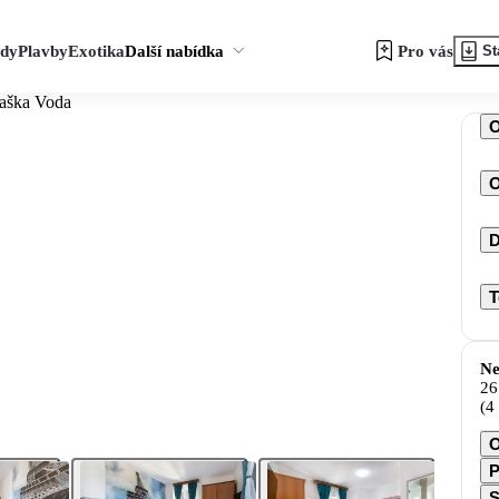
zdy
Plavby
Exotika
Další nabídka
Pro vás
St
Baška Voda
O
D
T
Ne
26
(4
O
P
S