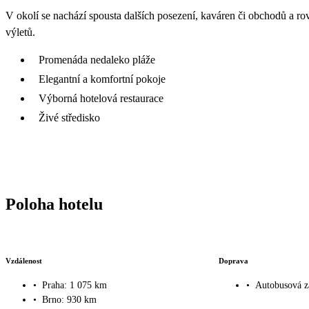
V okolí se nachází spousta dalších posezení, kaváren či obchodů a r
výletů.
Promenáda nedaleko pláže
Elegantní a komfortní pokoje
Výborná hotelová restaurace
Živé středisko
Poloha hotelu
Vzdálenost
Doprava
•
Praha: 1 075 km
•
Autobusová z
•
Brno: 930 km