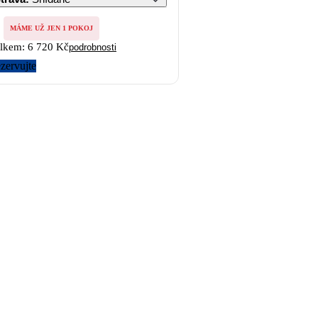
MÁME UŽ JEN 1 POKOJ
lkem:
6 720 Kč
podrobnosti
zervujte