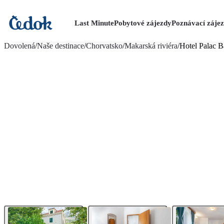
Last Minute
Pobytové zájezdy
Poznávací záje
více fotografií (17)
Dovolená
/
Naše destinace
/
Chorvatsko
/
Makarská riviéra
/
Hotel Palac 