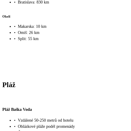
•
Bratislava: 830 km
Okolí
•
Makarska: 10 km
•
Omiš: 26 km
•
Split: 55 km
Pláž
Pláž Baška Voda
•
Vzdálené 50-250 metrů od hotelu
•
Oblázkové pláže podél promenády