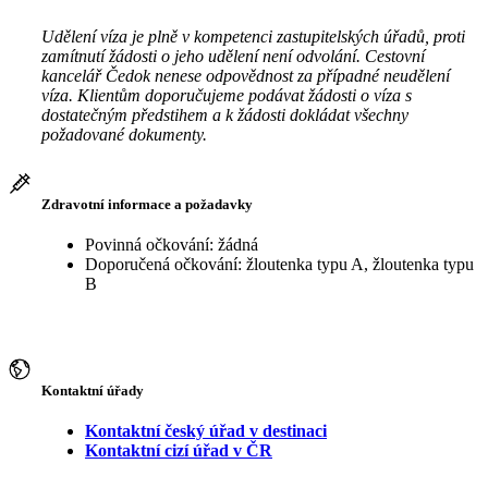
Udělení víza je plně v kompetenci zastupitelských úřadů, proti
zamítnutí žádosti o jeho udělení není odvolání. Cestovní
kancelář Čedok nenese odpovědnost za případné neudělení
víza. Klientům doporučujeme podávat žádosti o víza s
dostatečným předstihem a k žádosti dokládat všechny
požadované dokumenty.
Zdravotní informace a požadavky
Povinná očkování: žádná
Doporučená očkování: žloutenka typu A, žloutenka typu
B
Kontaktní úřady
Kontaktní český úřad v destinaci
Kontaktní cizí úřad v ČR