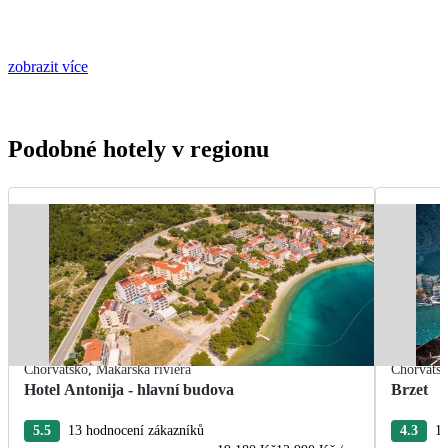
zobrazit více
Podobné hotely v regionu
Chorvatsko
,
Makarská riviéra
Chorvats
Hotel Antonija - hlavní budova
Brzet
5.5
13 hodnocení zákazníků
4.3
10