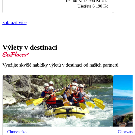
19 180 Kč
12 990 Kč
/os.
Ušetřete
6 190 Kč
zobrazit více
Výlety v destinaci
Využijte skvělé nabídky výletů v destinaci od našich partnerů
Chorvatsko
Chorvats