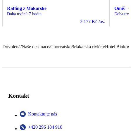
Rafting z Makarské
Omiš - 
Doba trvání
:
7 hodin
Doba trvá
2 177 Kč
/os.
Dovolená
/
Naše destinace
/
Chorvatsko
/
Makarská riviéra
/
Hotel Biokov
Kontakt
Kontaktujte nás
+420 296 184 910