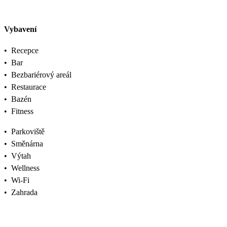
Vybavení
•
Recepce
•
Bar
•
Bezbariérový areál
•
Restaurace
•
Bazén
•
Fitness
•
Parkoviště
•
Směnárna
•
Výtah
•
Wellness
•
Wi-Fi
•
Zahrada