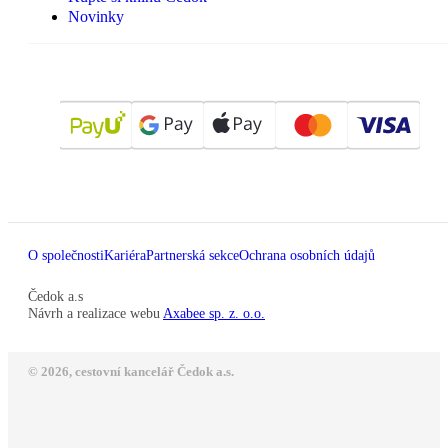
Novinky
O společnosti
Kariéra
Partnerská sekce
Ochrana osobních údajů
Čedok a.s
Návrh a realizace webu
Axabee sp. z. o.o.
© 2026, cestovní kancelář Čedok a.s.