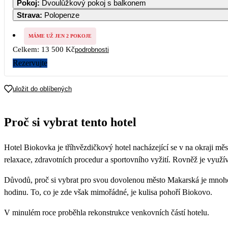
Pokoj
:
Dvoulůžkový pokoj s balkonem
Strava
:
Polopenze
MÁME UŽ JEN 2 POKOJE
Celkem:
13 500 Kč
podrobnosti
Rezervujte
uložit do oblíbených
Proč si vybrat tento hotel
Hotel Biokovka je tříhvězdičkový hotel nacházející se v na okraji m
relaxace, zdravotních procedur a sportovního vyžití. Rovněž je využív
Důvodů, proč si vybrat pro svou dovolenou město Makarská je mnoho.
hodinu. To, co je zde však mimořádné, je kulisa pohoří Biokovo.
V minulém roce proběhla rekonstrukce venkovních částí hotelu.