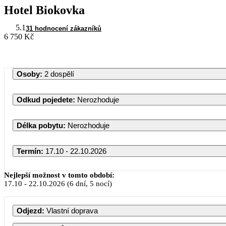
Hotel Biokovka
5.1
31 hodnocení zákazníků
6 750 Kč
Osoby
:
2 dospělí
Odkud pojedete
:
Nerozhoduje
Délka pobytu
:
Nerozhoduje
Termín
:
17.10 - 22.10.2026
Nejlepší možnost v tomto období:
17.10
-
22.10.2026
(6 dní, 5 nocí)
Odjezd
:
Vlastní doprava