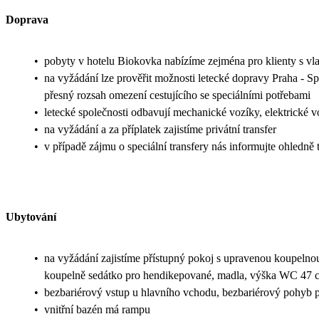
Doprava
•
pobyty v hotelu Biokovka nabízíme zejména pro klienty s vl
•
na vyžádání lze prověřit možnosti letecké dopravy Praha - Split 
přesný rozsah omezení cestujícího se speciálními potřebami
•
letecké společnosti odbavují mechanické vozíky, elektrické v
•
na vyžádání a za příplatek zajistíme privátní transfer
•
v případě zájmu o speciální transfery nás informujte ohledn
Ubytování
•
na vyžádání zajistíme přístupný pokoj s upravenou koupelnou
koupelně sedátko pro hendikepované, madla, výška WC 47 
•
bezbariérový vstup u hlavního vchodu, bezbariérový pohyb po
•
vnitřní bazén má rampu