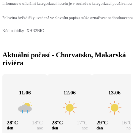
Informace o oficiální kategorizaci hotelu je v souladu s kategorizací používanou 
Polovina hvězdičky uvedená ve slovním popisu může označovat nadhodnocenou n
Kód nabídky:
XHR2BIO
Aktuální počasí - Chorvatsko, Makarská
riviéra
11.06
12.06
13.06
28
°C
18
°C
28
°C
17
°C
29
°C
16
°C
den
noc
den
noc
den
noc