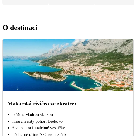
O destinaci
Makarská riviéra ve zkratce:
pláže s Modrou vlajkou
masivní štíty pohoří Biokovo
živá centra i malebné vesničky
nádherné přímořské promenády