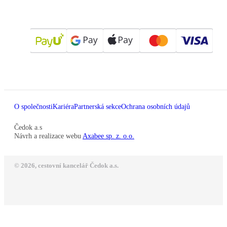
O společnosti
Kariéra
Partnerská sekce
Ochrana osobních údajů
Čedok a.s
Návrh a realizace webu
Axabee sp. z. o.o.
© 2026, cestovní kancelář Čedok a.s.