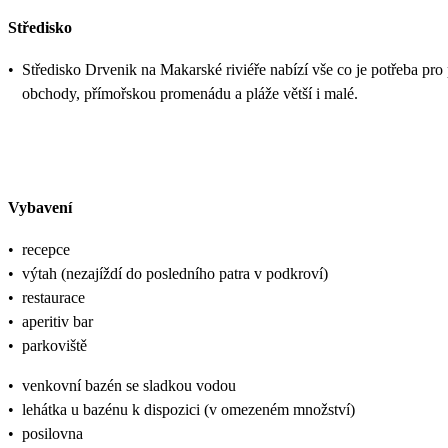
Středisko
•
Středisko Drvenik na Makarské riviéře nabízí vše co je potřeba pr
obchody, přímořskou promenádu a pláže větší i malé.
Vybavení
•
recepce
•
výtah (nezajíždí do posledního patra v podkroví)
•
restaurace
•
aperitiv bar
•
parkoviště
•
venkovní bazén se sladkou vodou
•
lehátka u bazénu k dispozici (v omezeném množství)
•
posilovna