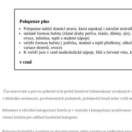
Polopenze plus
Polopenze nabízí domácí stravu, která uspokojí i náročné strávní
snídaně formou bufetu (různé druhy pečiva, máslo, džemy, sýry, 
ovoce, zelenina, teplé a studené nápoje)
večeře formou bufetu ( polévka, studené a teplé předkrmy, několi
variace dezertů, ovoce)
K večeři jsou v ceně nealkoholické nápoje, bílé a červené víno, 
v ceně
Čas stravování a provoz jednotlivých prvků hotelové infrastruktury uvedený
v důsledku sezónnosti, povětrnostních podmínek, požadavků hostů nebo vyšší moc
Informace o oficiální kategorizaci hotelu je v souladu s kategorizací používanou
vlastní kritéria pro udělení konkrétní kategorie.
Polovina hvězdičky uvedená ve slovním popisu může označovat nadhodnoceno