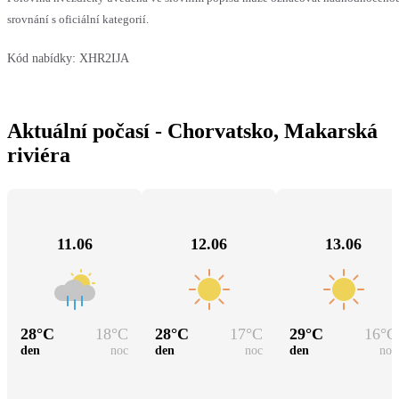
srovnání s oficiální kategorií.
Kód nabídky:
XHR2IJA
Aktuální počasí - Chorvatsko, Makarská
riviéra
11.06
12.06
13.06
28
°C
18
°C
28
°C
17
°C
29
°C
16
°C
den
noc
den
noc
den
noc