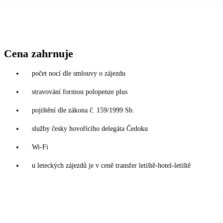
Cena zahrnuje
počet nocí dle smlouvy o zájezdu
stravování formou polopenze plus
pojištění dle zákona č. 159/1999 Sb.
služby česky hovořícího delegáta Čedoku
Wi-Fi
u leteckých zájezdů je v ceně transfer letiště-hotel-letiště