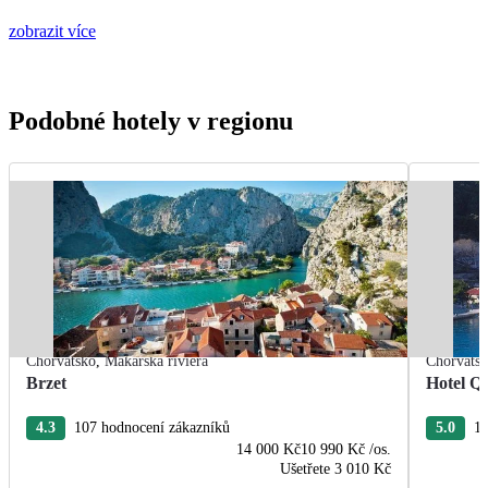
zobrazit více
Podobné hotely v regionu
Chorvatsko
,
Makarská riviéra
Chorvats
Brzet
Hotel Q
4.3
107 hodnocení zákazníků
5.0
11
14 000 Kč
10 990 Kč
/os.
Ušetřete
3 010 Kč