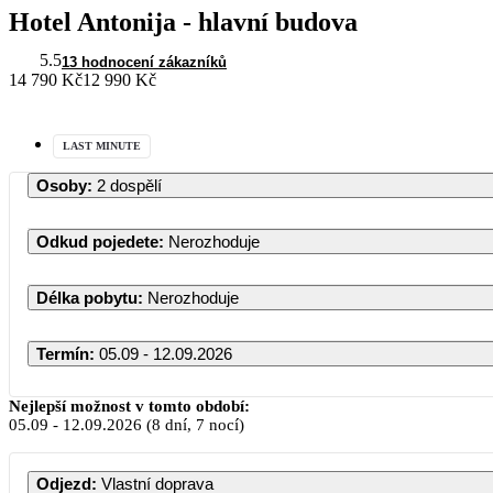
Hotel Antonija - hlavní budova
5.5
13 hodnocení zákazníků
14 790 Kč
12 990 Kč
LAST MINUTE
Osoby
:
2 dospělí
Odkud pojedete
:
Nerozhoduje
Délka pobytu
:
Nerozhoduje
Termín
:
05.09 - 12.09.2026
Září 2026
Nejlepší možnost v tomto období:
05.09
-
12.09.2026
(8 dní, 7 nocí)
PO
ÚT
ST
ČT
PÁ
S
Odjezd
:
Vlastní doprava