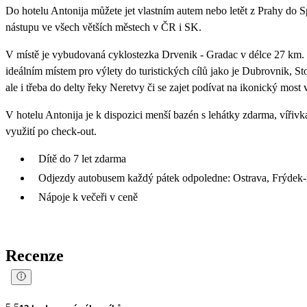
Do hotelu Antonija můžete jet vlastním autem nebo letět z Prahy do S
nástupu ve všech větších městech v ČR i SK.
V místě je vybudovaná cyklostezka Drvenik - Gradac v délce 27 km. 
ideálním místem pro výlety do turistických cílů jako je Dubrovnik, St
ale i třeba do delty řeky Neretvy či se zajet podívat na ikonický mos
V hotelu Antonija je k dispozici menší bazén s lehátky zdarma, vířivk
využití po check-out.
Dítě do 7 let zdarma
Odjezdy autobusem každý pátek odpoledne: Ostrava, Frýdek-
Nápoje k večeři v ceně
Recenze