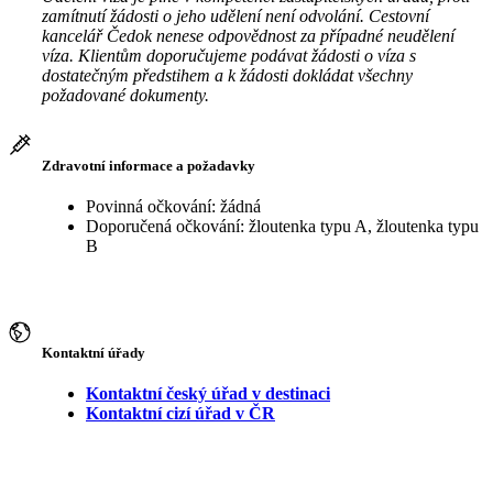
zamítnutí žádosti o jeho udělení není odvolání. Cestovní
kancelář Čedok nenese odpovědnost za případné neudělení
víza. Klientům doporučujeme podávat žádosti o víza s
dostatečným předstihem a k žádosti dokládat všechny
požadované dokumenty.
Zdravotní informace a požadavky
Povinná očkování: žádná
Doporučená očkování: žloutenka typu A, žloutenka typu
B
Kontaktní úřady
Kontaktní český úřad v destinaci
Kontaktní cizí úřad v ČR