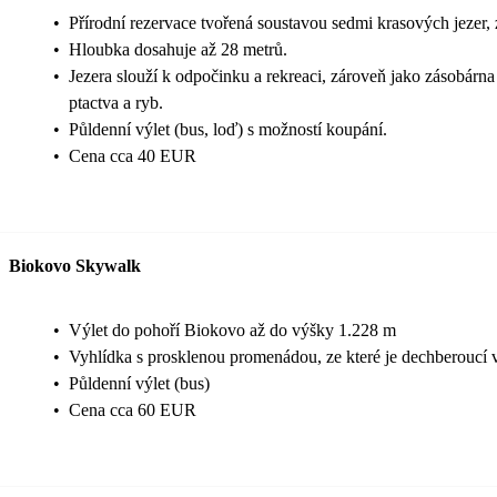
•
Přírodní rezervace tvořená soustavou sedmi krasových jezer, 
•
Hloubka dosahuje až 28 metrů.
•
Jezera slouží k odpočinku a rekreaci, zároveň jako zásobárna
ptactva a ryb.
•
Půldenní výlet (bus, loď) s možností koupání.
•
Cena cca 40 EUR
Biokovo Skywalk
•
Výlet do pohoří Biokovo až do výšky 1.228 m
•
Vyhlídka s prosklenou promenádou, ze které je dechberoucí 
•
Půldenní výlet (bus)
•
Cena cca 60 EUR