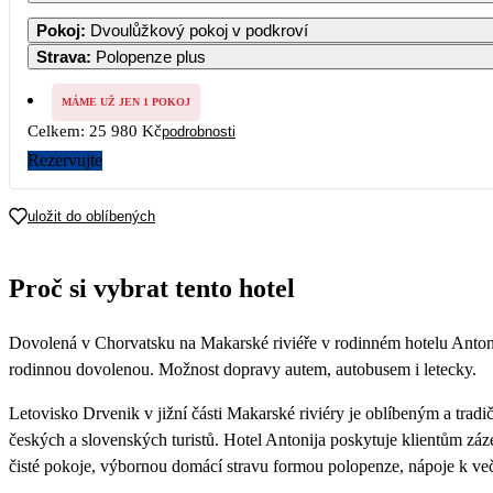
1
2
3
4
Pokoj
:
Dvoulůžkový pokoj v podkroví
16 990
12 
Strava
:
Polopenze plus
7
8
9
10
11
1
16 990
12 
MÁME UŽ JEN 1 POKOJ
Celkem:
25 980 Kč
podrobnosti
14
15
16
17
18
1
Rezervujte
21
22
23
24
25
2
uložit do oblíbených
28
29
30
Proč si vybrat tento hotel
Dovolená v Chorvatsku na Makarské riviéře v rodinném hotelu Antonij
rodinnou dovolenou. Možnost dopravy autem, autobusem i letecky.
Letovisko Drvenik v jižní části Makarské riviéry je oblíbeným a trad
českých a slovenských turistů. Hotel Antonija poskytuje klientům záz
čisté pokoje, výbornou domácí stravu formou polopenze, nápoje k več