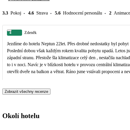
3.3
Pokoj
4.6
Strava
5.6
Hodnocení personálu
2
Animac
4
Zdeněk
Jezdíme do hotelu Neptun 22let. Přes drobné nedostatky byl pobyt v
Poslední dobou však každým rokem kvalita pobytu upadá. Letos js
západní stranu. Přestože šla klimatizace celý den , nestačila nachlad
to i v noci. Navíc je v blízkosti hotelu v provozu centrální klimatiza
otevřít dveře na balkon a větrat. Ráno jsme vstávali propoceni a ne
tentokrát převážně zaměřeno na balkánské menu, které se stále opa
dobré vůle se nechalo sestavit jídlo podle své chuti, i když stále se
Zobrazit všechny recenze
zákusků byl celkem slušný výběr. V denním baru u bazenu občerstvení standartní, slušný
výběr, personál vstřícný a ochotný. Závěr: Tentokrát jsme odjížděli zklamaní, unavení,
neodpočatí. Hotel Neptun po 22 letech už ne.
Okolí hotelu