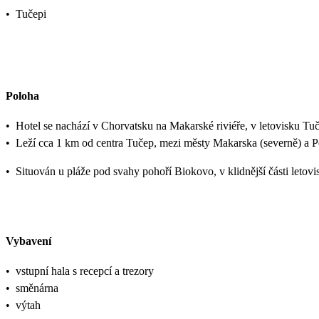
•
Tučepi
Poloha
•
Hotel se nachází v Chorvatsku na Makarské riviéře, v letovisku Tu
•
Leží cca 1 km od centra Tučep, mezi městy Makarska (severně) a Po
•
Situován u pláže pod svahy pohoří Biokovo, v klidnější části letov
Vybavení
•
vstupní hala s recepcí a trezory
•
směnárna
•
výtah