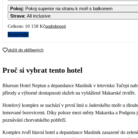
1
2
3
Pokoj
:
Pokoj superior na stranu k moři s balkonem
8 419
7 319
6 22
Strava
:
All inclusive
5
6
7
8
9
10
Celkem:
10 158 Kč
podrobnosti
6 229
6 229
6 229
6 229
6 229
6 22
Rezervujte
12
13
14
15
16
17
6 229
6 229
6 229
5 749
5 279
5 07
uložit do oblíbených
19
20
21
22
23
24
5 649
5 649
5 649
5 649
5 649
Proč si vybrat tento hotel
26
27
28
29
30
31
Bluesun Hotel Neptun a depandance Maslinik v letovisku Tučepi nabí
přírody a výborné dostupnosti služeb na vyhlášené Makarské riviéře.
Hotelový komplex se nachází v první linii u Jaderského moře u dlou
lemované borovicemi. Díky poloze mezi městy Makarska a Podgora j
poznávání chorvatského pobřeží.
Komplex tvoří hlavní hotel a depandance Maslinik zasazené do zelen