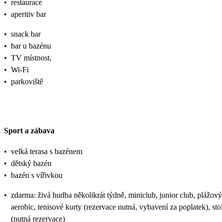
•
restaurace
•
aperitiv bar
•
snack bar
•
bar u bazénu
•
TV místnost,
•
Wi-Fi
•
parkoviště
Sport a zábava
•
velká terasa s bazénem
•
dětský bazén
•
bazén s vířivkou
•
zdarma: živá hudba několikrát týdně, miniclub, junior club, plážový 
aerobic, tenisové kurty (rezervace nutná, vybavení za poplatek), stol
(nutná rezervace)