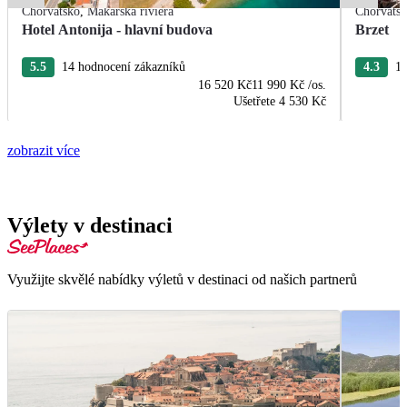
Chorvatsko
,
Makarská riviéra
Chorvats
Hotel Antonija - hlavní budova
Brzet
5.5
14 hodnocení zákazníků
4.3
10
16 520 Kč
11 990 Kč
/os.
Ušetřete
4 530 Kč
zobrazit více
Výlety v destinaci
Využijte skvělé nabídky výletů v destinaci od našich partnerů