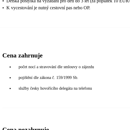
•
Dětská postýlka na vyžádání pro děti do 3 let (za poplatek 10 EUR/
•
K vycestování je nutný cestovní pas nebo OP.
Cena zahrnuje
počet nocí a stravování dle smlouvy o zájezdu
pojištění dle zákona č. 159/1999 Sb.
služby česky hovořícího delegáta na telefonu
Cena nezahrnuje