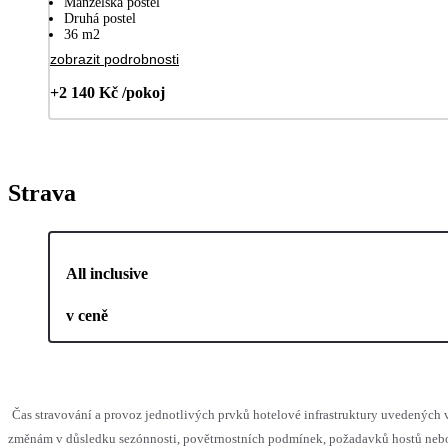
Manželská postel
Druhá postel
36 m2
zobrazit podrobnosti
+2 140 Kč /pokoj
Strava
All inclusive
v ceně
Čas stravování a provoz jednotlivých prvků hotelové infrastruktury uvedenýc
změnám v důsledku sezónnosti, povětrnostních podmínek, požadavků hostů nebo 