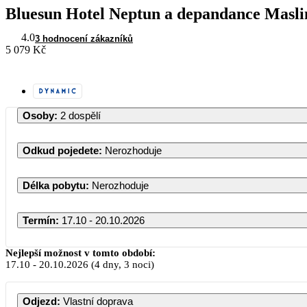
Bluesun Hotel Neptun a depandance Masli
4.0
3 hodnocení zákazníků
5 079 Kč
Osoby
:
2 dospělí
Odkud pojedete
:
Nerozhoduje
Délka pobytu
:
Nerozhoduje
Termín
:
17.10 - 20.10.2026
Říjen 2026
Nejlepší možnost v tomto období:
17.10
-
20.10.2026
(4 dny, 3 noci)
PO
ÚT
ST
ČT
PÁ
SO
Odjezd
:
Vlastní doprava