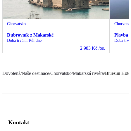
Chorvatsko
Chorvats
Dubrovník z Makarské
Plavba l
Doba trvání
:
Půl dne
Doba trvá
2 983 Kč
/os.
Dovolená
/
Naše destinace
/
Chorvatsko
/
Makarská riviéra
/
Bluesun Hote
Kontakt