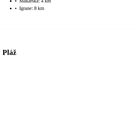
•
Makarska: 4 km
•
Igrane: 8 km
Pláž