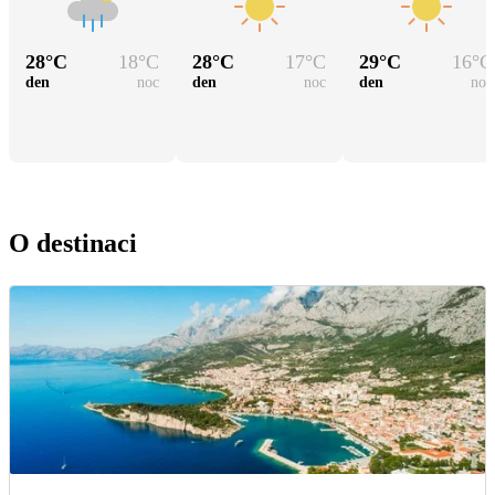
28
°C
18
°C
28
°C
17
°C
29
°C
16
°C
den
noc
den
noc
den
noc
O destinaci