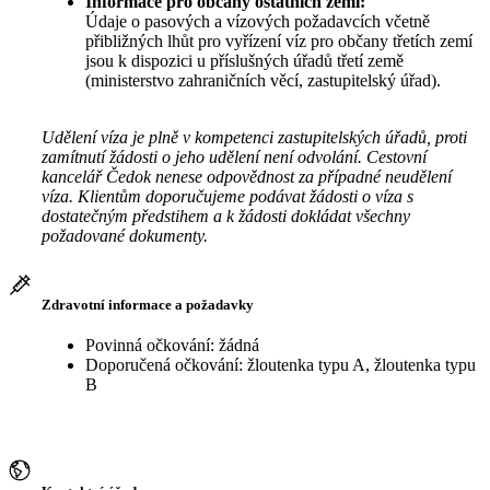
Informace pro občany ostatních zemí:
Údaje o pasových a vízových požadavcích včetně
přibližných lhůt pro vyřízení víz pro občany třetích zemí
jsou k dispozici u příslušných úřadů třetí země
(ministerstvo zahraničních věcí, zastupitelský úřad).
Udělení víza je plně v kompetenci zastupitelských úřadů, proti
zamítnutí žádosti o jeho udělení není odvolání. Cestovní
kancelář Čedok nenese odpovědnost za případné neudělení
víza. Klientům doporučujeme podávat žádosti o víza s
dostatečným předstihem a k žádosti dokládat všechny
požadované dokumenty.
Zdravotní informace a požadavky
Povinná očkování: žádná
Doporučená očkování: žloutenka typu A, žloutenka typu
B