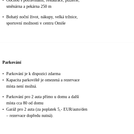
•
Obchod s potravinami, restaurace, pizzerie,
směnárna a pekárna 250 m
•
Bohatý noční život, nákupy, velká tržnice,
sportovní možnosti v centru Omiše
Parkování
•
Parkování je k dispozici zdarma
•
Kapacita parkoviště je omezená a rezervace
místa není možná.
•
Parkování pro 2 auta přímo u domu a další
místa cca 80 od domu
•
Garáž pro 2 auta (za poplatek 5,- EUR/auto/den
– rezervace dopředu nutná).