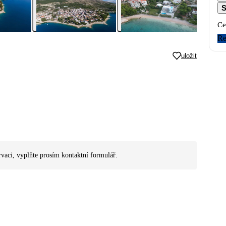
S
Ce
Re
uložit
rvaci, vyplňte prosím kontaktní formulář.