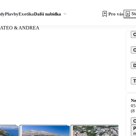
zdy
Plavby
Exotika
Další nabídka
Pro vás
St
 MATEO & ANDREA
O
D
T
Ne
05
(8
O
P
m