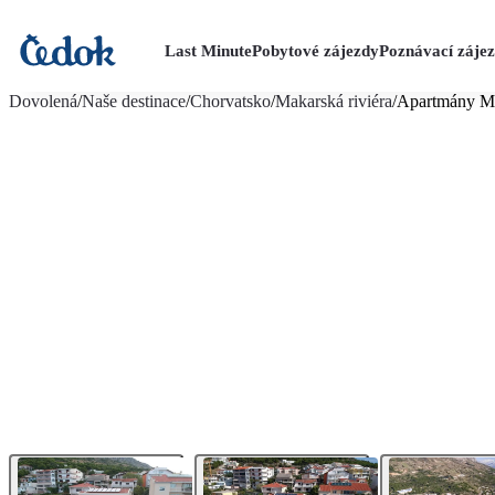
Last Minute
Pobytové zájezdy
Poznávací záje
více fotografií (36)
Dovolená
/
Naše destinace
/
Chorvatsko
/
Makarská riviéra
/
Apartmány