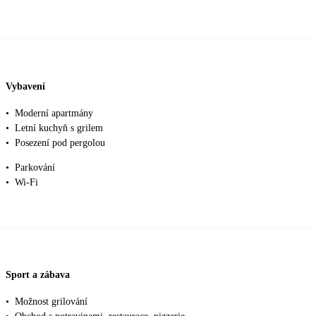
Vybavení
•
Moderní apartmány
•
Letní kuchyň s grilem
•
Posezení pod pergolou
•
Parkování
•
Wi-Fi
Sport a zábava
•
Možnost grilování