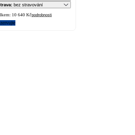
trava
:
bez stravování
lkem:
10 640 Kč
podrobnosti
zervujte