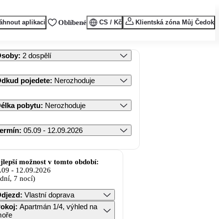
áhnout aplikaci
Oblíbené
CS / Kč
Klientská zóna Můj Čedok
Osoby
:
2 dospělí
dkud pojedete
:
Nerozhoduje
élka pobytu
:
Nerozhoduje
ermín
:
05.09 - 12.09.2026
jlepší možnost v tomto období:
.09
-
12.09.2026
 dní, 7 nocí)
djezd
:
Vlastní doprava
okoj
:
Apartmán 1/4, výhled na
oře