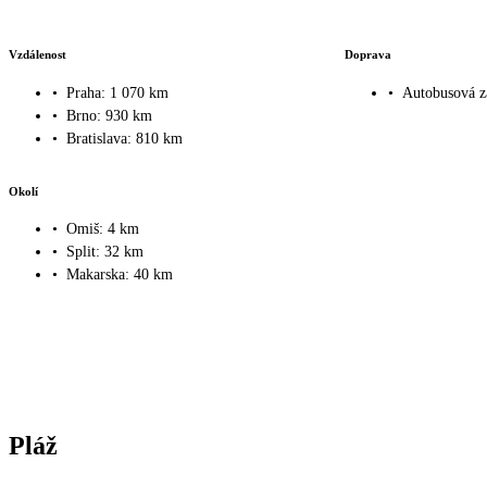
Vzdálenost
Doprava
•
Praha: 1 070 km
•
Autobusová z
•
Brno: 930 km
•
Bratislava: 810 km
Okolí
•
Omiš: 4 km
•
Split: 32 km
•
Makarska: 40 km
Pláž