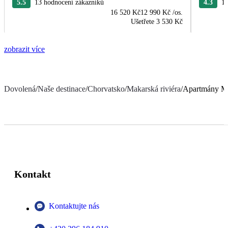
5.5
13 hodnocení zákazníků
4.3
10
16 520 Kč
12 990 Kč
/os.
Ušetřete
3 530 Kč
zobrazit více
Dovolená
/
Naše destinace
/
Chorvatsko
/
Makarská riviéra
/
Apartmány M
Kontakt
Kontaktujte nás