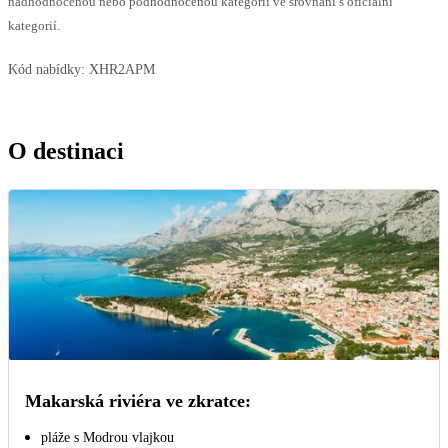
nadhodnocenou nebo podhodnocenou kategorii ve srovnání s oficiální
kategorií.
Kód nabídky:
XHR2APM
O destinaci
Makarská riviéra ve zkratce:
pláže s Modrou vlajkou