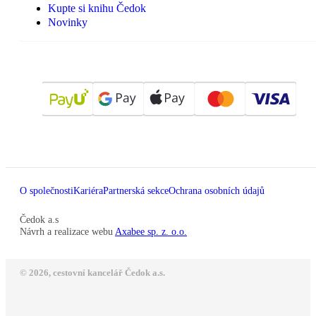
Kupte si knihu Čedok
Novinky
O společnosti
Kariéra
Partnerská sekce
Ochrana osobních údajů
Čedok a.s
Návrh a realizace webu
Axabee sp. z. o.o.
© 2026, cestovní kancelář Čedok a.s.