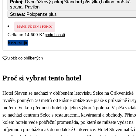
Pokoj
:
Dvoulůžkový pokoj Standard,přistýlka,balkon mořská
7 990
7 760
7 530
7 300
strana, Pavilon
Strava
:
Polopenze plus
5
6
7
8
9
10
11
7 300
7 300
7 300
7 300
7 300
7 300
7 300
MÁME UŽ JEN 1 POKOJ
12
13
14
15
16
17
18
Celkem:
14 600 Kč
podrobnosti
7 300
7 300
7 300
7 300
7 300
7 300
7 300
Rezervujte
19
20
21
22
23
24
25
7 300
7 300
7 300
7 300
7 300
7 300
7 300
uložit do oblíbených
26
27
28
29
30
31
7 300
7 300
7 300
7 300
7 300
7 300
Proč si vybrat tento hotel
Hotel Slaven se nachází v oblíbeném letovisku Selce na Crikvenické
riviéře, pouhých 50 metrů od krásné oblázkové pláže s průzračně čis
mořem. Velkou předností hotelu je jeho výborná poloha. V pěší vzdál
se nachází centrum Selce s restauracemi, kavárnami a obchody. Přímo
kolem hotelu vede pobřežní promenáda, po které se můžete vydat na
příjemnou procházku až do nedaleké Crikvenice. Hotel Sleven nabízí