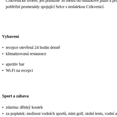
Crikvenické riviéře, jen přibližně 50 metrů od oblázkové pláže a př
pobřežní promenády spojující Selce s nedalekou Crikvenicí.
Vybavení
•
recepce otevřená 24 hodin denně
•
klimatizovaná restaurace
•
aperitiv bar
•
Wi-Fi na recepci
Sport a zábava
•
zdarma: dětský koutek
•
za poplatek: možnost vodních sportů, mini golf, stolní tenis, vodní 