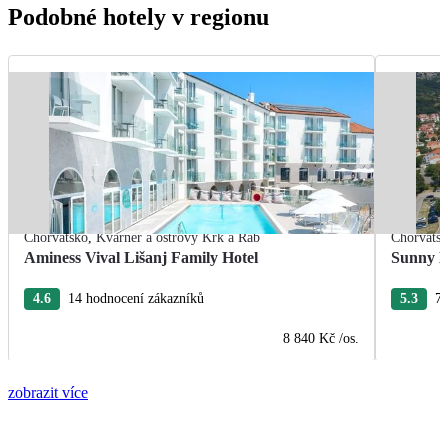
Podobné hotely v regionu
Chorvatsko
,
Kvarner a ostrovy Krk a Rab
Chorvats
Aminess Vival Lišanj Family Hotel
Sunny B
4.6
14 hodnocení zákazníků
5.3
77
8 840 Kč
/os.
zobrazit více