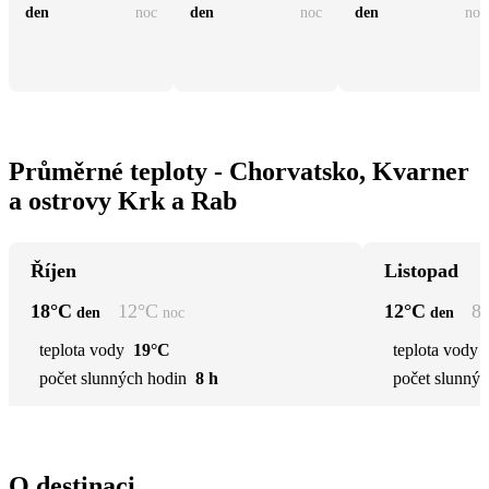
den
noc
den
noc
den
noc
Průměrné teploty - Chorvatsko, Kvarner
a ostrovy Krk a Rab
Říjen
Listopad
18
°C
12
°C
12
°C
8
den
noc
den
teplota vody
19°C
teplota vody
počet slunných hodin
8 h
počet slunnýc
O destinaci