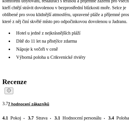
komfortní ubytování, restauraci s terasou a příjemné zázemí pro všech
kteří chtějí strávit dovolenou v bezprostřední blízkosti moře. Selce je
oblíbené pro svou klidnější atmosféru, upravené pláže a příjemné pros
které z něj činí skvělé místo pro odpočinkovou dovolenou u Jadranu.
Hotel u jedné z nejkrásnějších pláží
Dítě do 11 let na přistýlce zdarma
Nápoje k večeři v ceně
Výborná poloha u Crikvenické riviéry
Recenze
3.7
7 hodnocení zákazníků
4.1
Pokoj
3.7
Strava
3.1
Hodnocení personálu
3.4
Poloha