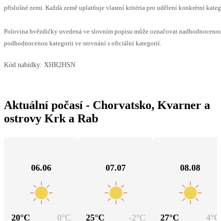
příslušné zemi. Každá země uplatňuje vlastní kritéria pro udělení konkrétní kateg
Polovina hvězdičky uvedená ve slovním popisu může označovat nadhodnoceno
podhodnocenou kategorii ve srovnání s oficiální kategorií.
Kód nabídky:
XHR2HSN
Aktuální počasí - Chorvatsko, Kvarner a
ostrovy Krk a Rab
06.06
07.07
08.08
20
°C
0
°C
25
°C
-2
°C
27
°C
4
°C