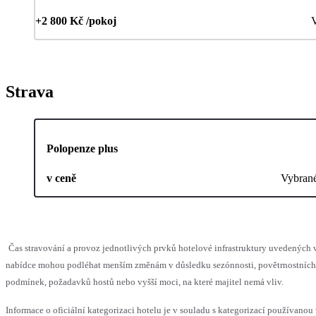
+2 800 Kč /pokoj
V
Strava
Polopenze plus
v ceně
Vybran
Čas stravování a provoz jednotlivých prvků hotelové infrastruktury uvedených 
nabídce mohou podléhat menším změnám v důsledku sezónnosti, povětrnostních
podmínek, požadavků hostů nebo vyšší moci, na které majitel nemá vliv.
Informace o oficiální kategorizaci hotelu je v souladu s kategorizací používanou