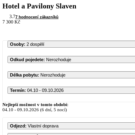
Hotel a Pavilony Slaven
3.7
7 hodnocení zákazníků
7 300 Kč
Osoby
:
2 dospělí
Odkud pojedete
:
Nerozhoduje
Délka pobytu
:
Nerozhoduje
Termín
:
04.10 - 09.10.2026
Říjen 2026
Nejlepší možnost v tomto období:
04.10
-
09.10.2026
(6 dní, 5 nocí)
PO
ÚT
ST
ČT
PÁ
SO
NE
Odjezd
:
Vlastní doprava
1
2
3
4