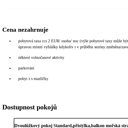
Cena nezahrnuje
pobytová taxa ccs 2 EUR/ osoba/ noc (výše pobytové taxy může bý
úpravou místní vyhlášky kdykoliv i v průběhu sezóny změněna/zav
některé volnočasové aktivity
parkování
pobyt s s mazlíčky
Dostupnost pokojů
Dvoulůžkový pokoj Standard,přistýlka,balkon mořská str