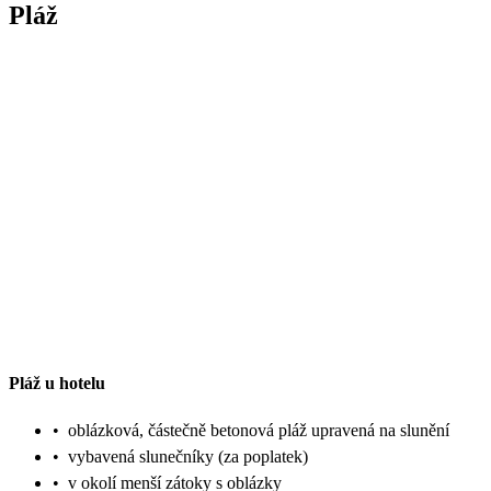
Pláž
Pláž u hotelu
•
oblázková, částečně betonová pláž upravená na slunění
•
vybavená slunečníky (za poplatek)
•
v okolí menší zátoky s oblázky