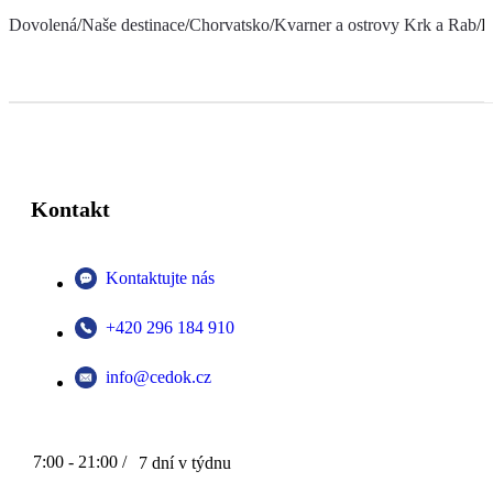
Dovolená
/
Naše destinace
/
Chorvatsko
/
Kvarner a ostrovy Krk a Rab
/
H
Kontakt
Kontaktujte nás
+420 296 184 910
info@cedok.cz
7:00 - 21:00 /
7 dní v týdnu