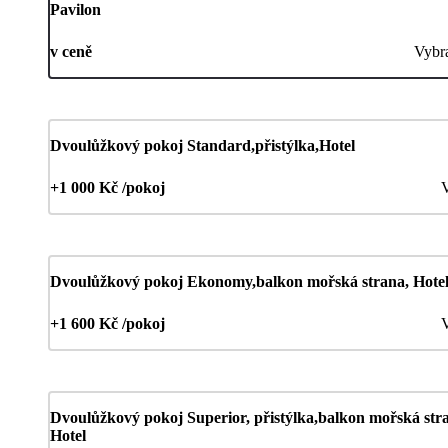
Pavilon
v ceně
Vybr
Dvoulůžkový pokoj Standard,přistýlka,Hotel
+1 000 Kč /pokoj
V
Dvoulůžkový pokoj Ekonomy,balkon mořská strana, Hote
+1 600 Kč /pokoj
V
Dvoulůžkový pokoj Superior, přistýlka,balkon mořská str
Hotel