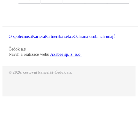
O společnosti
Kariéra
Partnerská sekce
Ochrana osobních údajů
Čedok a.s
Návrh a realizace webu
Axabee sp. z. o.o.
© 2026, cestovní kancelář Čedok a.s.