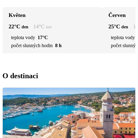
Květen
Červen
22
°C
14
°C
25
°C
1
den
noc
den
teplota vody
17°C
teplota vody
počet slunných hodin
8 h
počet slunnýc
O destinaci