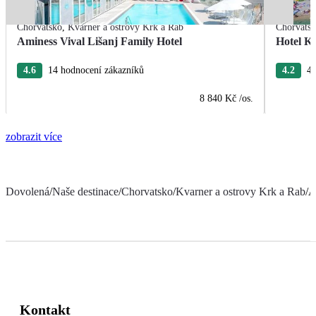
Chorvatsko
,
Kvarner a ostrovy Krk a Rab
Chorvats
Aminess Vival Lišanj Family Hotel
Hotel Ka
4.6
14 hodnocení zákazníků
4.2
4 
8 840 Kč
/os.
zobrazit více
Dovolená
/
Naše destinace
/
Chorvatsko
/
Kvarner a ostrovy Krk a Rab
/
A
Kontakt