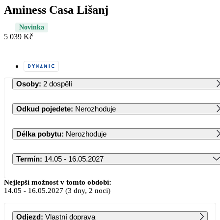
Aminess Casa Lišanj
Novinka
5 039 Kč
Osoby
:
2 dospělí
Odkud pojedete
:
Nerozhoduje
Délka pobytu
:
Nerozhoduje
Termín
:
14.05 - 16.05.2027
Květen 2027
Nejlepší možnost v tomto období:
14.05
-
16.05.2027
(3 dny, 2 noci)
PO
ÚT
ST
ČT
PÁ
SO
NE
Odjezd
:
Vlastní doprava