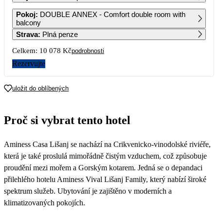
1
2
Pokoj
:
DOUBLE ANNEX - Comfort double room with
balcony
Strava
:
Plná penze
3
4
5
6
7
8
9
Celkem:
10 078 Kč
podrobnosti
10
11
12
13
14
15
16
Rezervujte
5 039
5 039
17
18
19
20
21
22
23
uložit do oblíbených
5 579
6 119
24
25
26
27
28
29
30
Proč si vybrat tento hotel
6 119
6 119
31
Aminess Casa Lišanj se nachází na Crikvenicko-vinodolské riviéře,
která je také proslulá mimořádně čistým vzduchem, což způsobuje
proudění mezi mořem a Gorským kotarem. Jedná se o depandaci
přilehlého hotelu Aminess Vival Lišanj Family, který nabízí široké
spektrum služeb. Ubytování je zajištěno v moderních a
klimatizovaných pokojích.