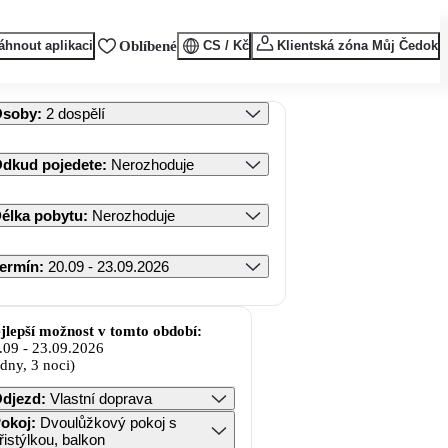
áhnout aplikaci
Oblíbené
CS / Kč
Klientská zóna Můj Čedok
Osoby
:
2 dospělí
dkud pojedete
:
Nerozhoduje
élka pobytu
:
Nerozhoduje
ermín
:
20.09 - 23.09.2026
jlepší možnost v tomto období:
.09
-
23.09.2026
 dny, 3 noci)
djezd
:
Vlastní doprava
okoj
:
Dvoulůžkový pokoj s
řistýlkou, balkon