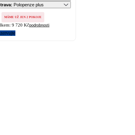
trava
:
Polopenze plus
MÁME UŽ JEN 2 POKOJE
lkem:
9 720 Kč
podrobnosti
zervujte