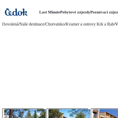
Last Minute
Pobytové zájezdy
Poznávací záje
více fotografií (15)
Dovolená
/
Naše destinace
/
Chorvatsko
/
Kvarner a ostrovy Krk a Rab
/
V