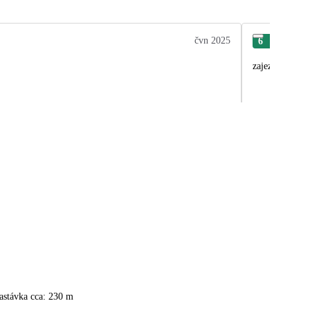
čvn 2025
6
Vlas
zajezd vyborny
astávka cca: 230 m