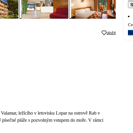
S
Ce
Re
uložit
 Valamar, ležícího v letovisku Lopar na ostrově Rab v
hé písečné pláže s pozvolným vstupem do moře. V rámci