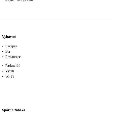
Vybavení
•
Recepce
•
Bar
•
Restaurace
•
Parkoviště
•
Výtah
•
Wi-Fi
Sport a zábava