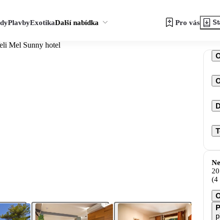
zdy
Plavby
Exotika
Další nabídka
Pro vás
St
eli Mel Sunny hotel
O
D
T
Ne
20
(4
O
P
p