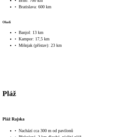
•
Brno: 700 km
•
Bratislava: 600 km
Okolí
•
Banjol: 13 km
•
Kampor: 17,5 km
•
Mišnjak (přístav): 23 km
Pláž
Pláž Rajska
•
Nachází cca 300 m od pavilonů