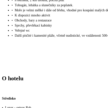
•
Překrásná, 2 km dlouhá, písčitá pláž
•
Tobogán, lehátka a slunečníky za poplatek.
•
Moře je velmi mělké i dále od břehu, vhodné pro koupání malých dě
•
K dispozici mnoho aktivit
•
Obchody, bary a restaurace
•
Sprchy, převlékací kabinky
•
Veřejné wc
•
Další písčité i kamenité pláže, včetně nudistické, ve vzdálenosti 50
O hotelu
Středisko
•
Lopar - ostrov Rab