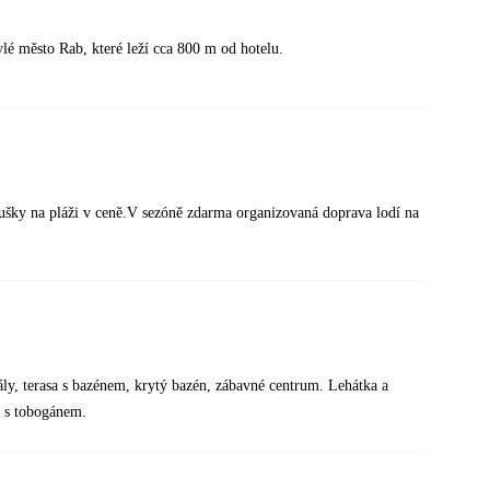
 město Rab, které leží cca 800 m od hotelu.
osušky na pláži v ceně.V sezóně zdarma organizovaná doprava lodí na
sály, terasa s bazénem, krytý bazén, zábavné centrum. Lehátka a
 s tobogánem.