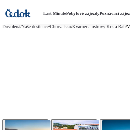
Last Minute
Pobytové zájezdy
Poznávací záje
více fotografií (35)
Dovolená
/
Naše destinace
/
Chorvatsko
/
Kvarner a ostrovy Krk a Rab
/
V