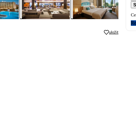
S
Ce
Re
uložit