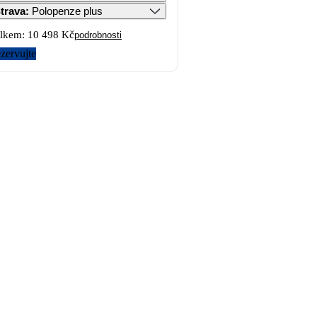
trava
:
Polopenze plus
lkem:
10 498 Kč
podrobnosti
zervujte