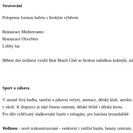
Stravování
Polopenze formou bufetu s širokým výběrem
Restaurace Mediterraneo
Restaurace OlivaVero
Lobby bar
Během dne možnost využít Beat Beach Club se širokou nabídkou koktejlů, n
Sport a zábava
V sezóně živá hudba, taneční a zábavní večery, animace, dětský klub, aerobic.
v okolí. K dispozici je také fitness centrum, dětské hřiště i dětská herna.
Pro děti vyhřívaný sladkovodní bazén s tobogány, pro batolata brouzdaliště.
Wellness
- nově zrekonstruované - venkovní i vnitřní bazén, beauty centrum,