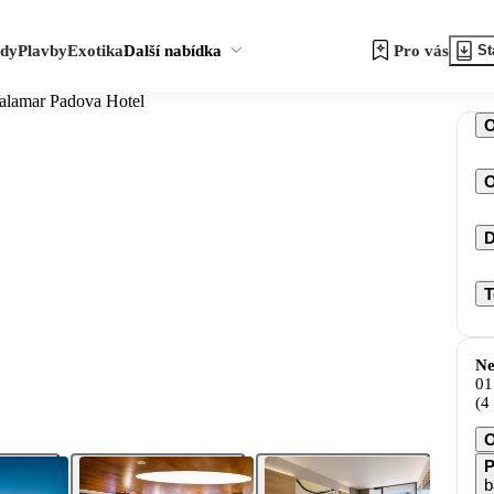
zdy
Plavby
Exotika
Další nabídka
Pro vás
St
alamar Padova Hotel
O
D
T
Ne
01
(4
O
P
b