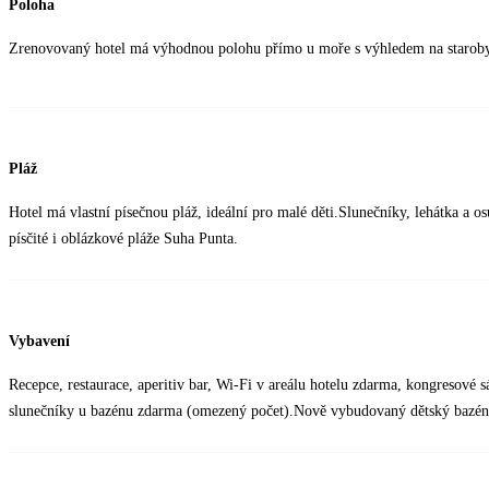
Poloha
Zrenovovaný hotel má výhodnou polohu přímo u moře s výhledem na starobylé
Pláž
Hotel má vlastní písečnou pláž, ideální pro malé děti.Slunečníky, lehátka a 
písčité i oblázkové pláže Suha Punta.
Vybavení
Recepce, restaurace, aperitiv bar, Wi-Fi v areálu hotelu zdarma, kongresové 
slunečníky u bazénu zdarma (omezený počet).Nově vybudovaný dětský bazén