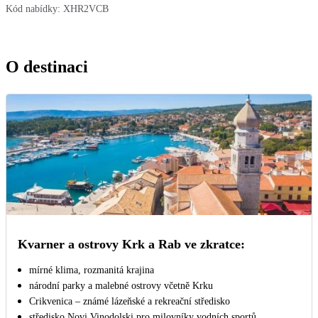
Kód nabídky:
XHR2VCB
O destinaci
Kvarner a ostrovy Krk a Rab ve zkratce:
mírné klima, rozmanitá krajina
národní parky a malebné ostrovy včetně Krku
Crikvenica – známé lázeňské a rekreační středisko
středisko Novi Vinodolski pro milovníky vodních sportů