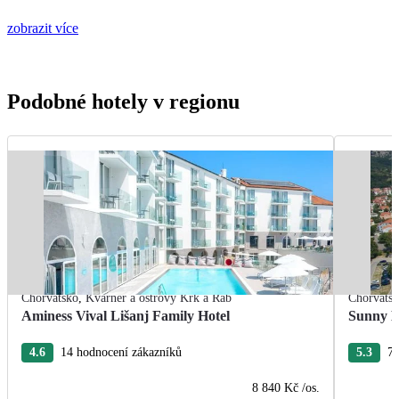
zobrazit více
Podobné hotely v regionu
Chorvatsko
,
Kvarner a ostrovy Krk a Rab
Chorvats
Aminess Vival Lišanj Family Hotel
Sunny B
4.6
14 hodnocení zákazníků
5.3
77
8 840 Kč
/os.