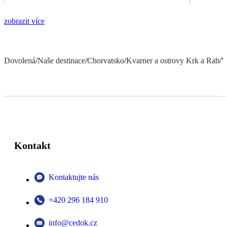
zobrazit více
Dovolená
/
Naše destinace
/
Chorvatsko
/
Kvarner a ostrovy Krk a Rab
/
V
Kontakt
Kontaktujte nás
+420 296 184 910
info@cedok.cz