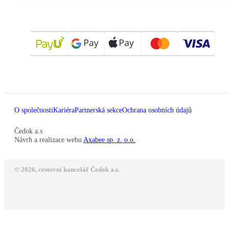
O společnosti
Kariéra
Partnerská sekce
Ochrana osobních údajů
Čedok a.s
Návrh a realizace webu
Axabee sp. z. o.o.
© 2026, cestovní kancelář Čedok a.s.