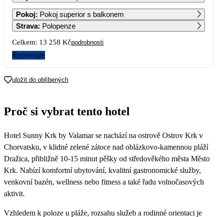
1
2
3
4
5
6
Pokoj
:
Pokoj superior s balkonem
11 629
Strava
:
Polopenze
7
8
9
10
11
12
13
Celkem:
13 258 Kč
podrobnosti
Rezervujte
14
15
16
17
18
19
20
7 819
uložit do oblíbených
21
22
23
24
25
26
27
7 819
7 819
6 629
6 629
Proč si vybrat tento hotel
28
29
30
6 629
6 629
Hotel Sunny Krk by Valamar se nachází na ostrově Ostrov Krk v
Chorvatsku, v klidné zelené zátoce nad oblázkovo-kamennou pláží
Dražica, přibližně 10-15 minut pěšky od středověkého města Město
Krk. Nabízí komfortní ubytování, kvalitní gastronomické služby,
venkovní bazén, wellness nebo fitness a také řadu volnočasových
aktivit.
Vzhledem k poloze u pláže, rozsahu služeb a rodinné orientaci je