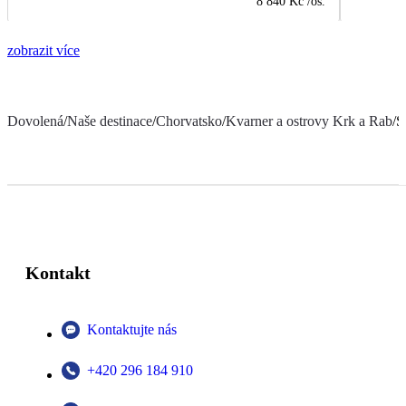
8 840 Kč
/os.
zobrazit více
Dovolená
/
Naše destinace
/
Chorvatsko
/
Kvarner a ostrovy Krk a Rab
/
S
Kontakt
Kontaktujte nás
+420 296 184 910