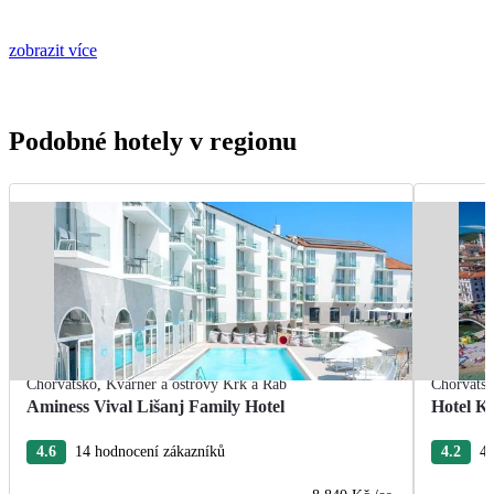
zobrazit více
Podobné hotely v regionu
Chorvatsko
,
Kvarner a ostrovy Krk a Rab
Chorvats
Aminess Vival Lišanj Family Hotel
Hotel Ka
4.6
14 hodnocení zákazníků
4.2
4 