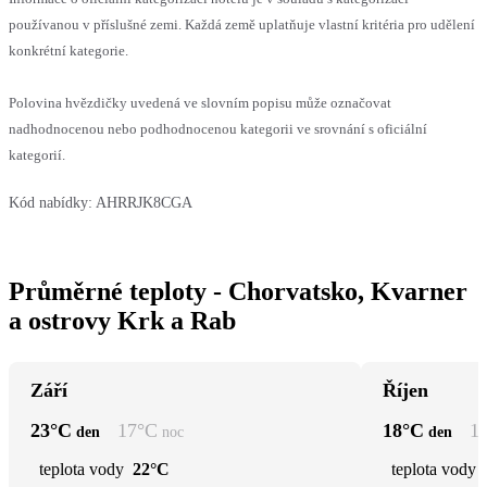
používanou v příslušné zemi. Každá země uplatňuje vlastní kritéria pro udělení
konkrétní kategorie.
Polovina hvězdičky uvedená ve slovním popisu může označovat
nadhodnocenou nebo podhodnocenou kategorii ve srovnání s oficiální
kategorií.
Kód nabídky:
AHRRJK8CGA
Průměrné teploty - Chorvatsko, Kvarner
a ostrovy Krk a Rab
Září
Říjen
23
°C
17
°C
18
°C
1
den
noc
den
teplota vody
22°C
teplota vody