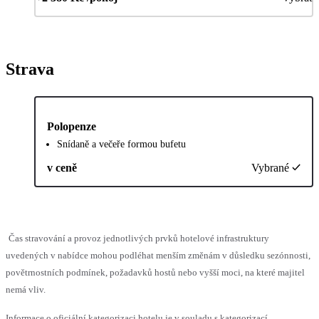
Strava
Polopenze
Snídaně a večeře formou bufetu
v ceně
Vybrané
Čas stravování a provoz jednotlivých prvků hotelové infrastruktury
uvedených v nabídce mohou podléhat menším změnám v důsledku sezónnosti,
povětrnostních podmínek, požadavků hostů nebo vyšší moci, na které majitel
nemá vliv.
Informace o oficiální kategorizaci hotelu je v souladu s kategorizací