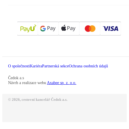
O společnosti
Kariéra
Partnerská sekce
Ochrana osobních údajů
Čedok a.s
Návrh a realizace webu
Axabee sp. z. o.o.
© 2026, cestovní kancelář Čedok a.s.