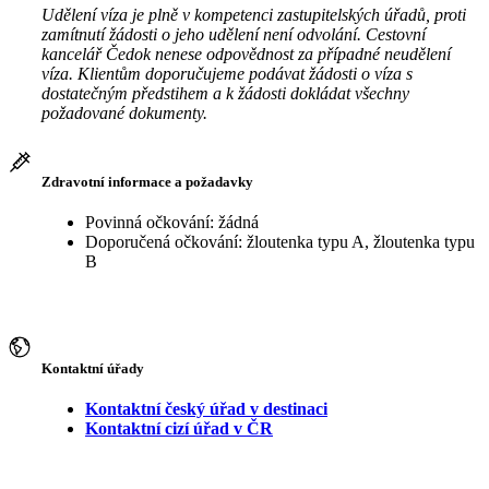
Udělení víza je plně v kompetenci zastupitelských úřadů, proti
zamítnutí žádosti o jeho udělení není odvolání. Cestovní
kancelář Čedok nenese odpovědnost za případné neudělení
víza. Klientům doporučujeme podávat žádosti o víza s
dostatečným předstihem a k žádosti dokládat všechny
požadované dokumenty.
Zdravotní informace a požadavky
Povinná očkování: žádná
Doporučená očkování: žloutenka typu A, žloutenka typu
B
Kontaktní úřady
Kontaktní český úřad v destinaci
Kontaktní cizí úřad v ČR