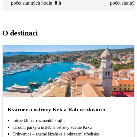
počet slunných hodin
8 h
počet slunnýc
O destinaci
Kvarner a ostrovy Krk a Rab ve zkratce:
mírné klima, rozmanitá krajina
národní parky a malebné ostrovy včetně Krku
Crikvenica – známé lázeňské a rekreační středisko