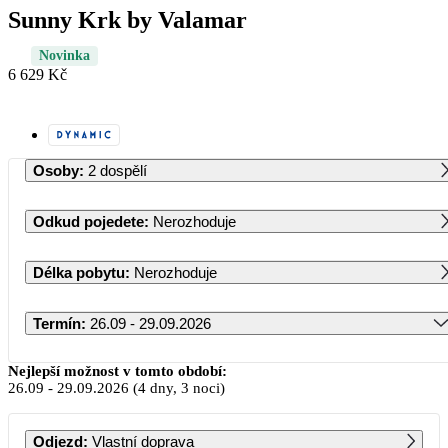
Sunny Krk by Valamar
Novinka
6 629 Kč
Osoby
:
2 dospělí
Odkud pojedete
:
Nerozhoduje
Délka pobytu
:
Nerozhoduje
Termín
:
26.09 - 29.09.2026
Září 2026
Nejlepší možnost v tomto období:
26.09
-
29.09.2026
(4 dny, 3 noci)
PO
ÚT
ST
ČT
PÁ
SO
NE
Odjezd
:
Vlastní doprava