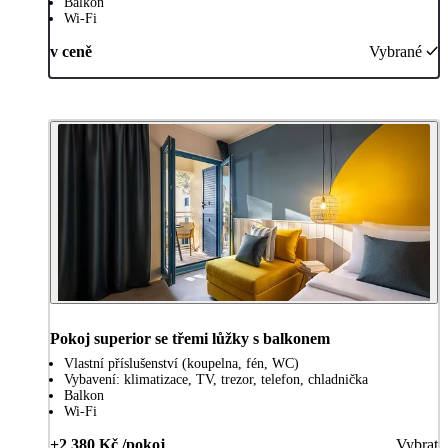
Balkon
Wi-Fi
v ceně
Vybrané
Pokoj superior se třemi lůžky s balkonem
Vlastní příslušenství (koupelna, fén, WC)
Vybavení: klimatizace, TV, trezor, telefon, chladnička
Balkon
Wi-Fi
+2 380 Kč /pokoj
Vybrat