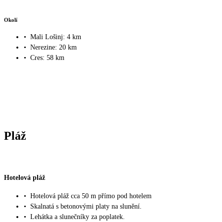
Okolí
•
Mali Lošinj: 4 km
•
Nerezine: 20 km
•
Cres: 58 km
Pláž
Hotelová pláž
•
Hotelová pláž cca 50 m přímo pod hotelem
•
Skalnatá s betonovými platy na slunění.
•
Lehátka a slunečníky za poplatek.