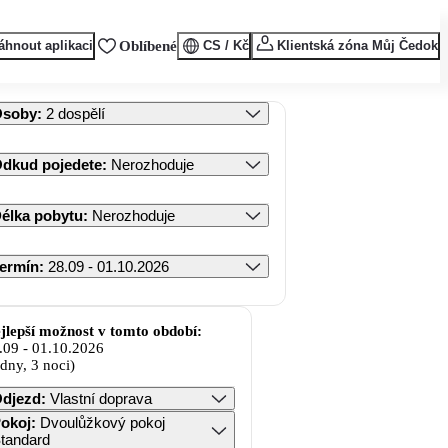
áhnout aplikaci
Oblíbené
CS / Kč
Klientská zóna Můj Čedok
Osoby
:
2 dospělí
dkud pojedete
:
Nerozhoduje
élka pobytu
:
Nerozhoduje
ermín
:
28.09 - 01.10.2026
jlepší možnost v tomto období:
.09
-
01.10.2026
 dny, 3 noci)
djezd
:
Vlastní doprava
okoj
:
Dvoulůžkový pokoj
tandard