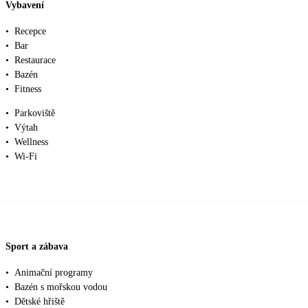
Vybavení
•
Recepce
•
Bar
•
Restaurace
•
Bazén
•
Fitness
•
Parkoviště
•
Výtah
•
Wellness
•
Wi-Fi
Sport a zábava
•
Animační programy
•
Bazén s mořskou vodou
•
Dětské hřiště