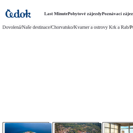
Last Minute
Pobytové zájezdy
Poznávací záje
více fotografií (24)
Dovolená
/
Naše destinace
/
Chorvatsko
/
Kvarner a ostrovy Krk a Rab
/
P