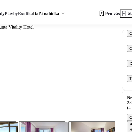
zdy
Plavby
Exotika
Další nabídka
Pro vás
St
unta Vitality Hotel
O
D
T
Ne
28
(4
O
P
S