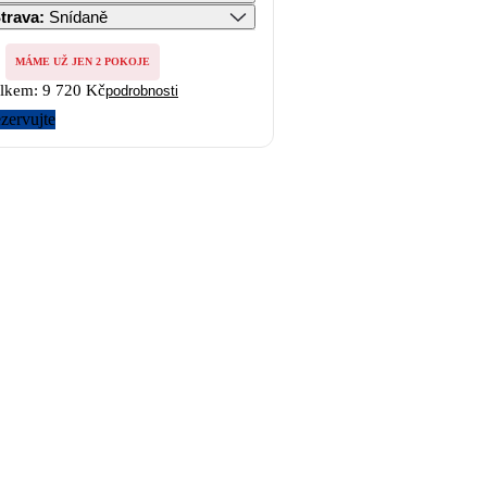
trava
:
Snídaně
MÁME UŽ JEN 2 POKOJE
lkem:
9 720 Kč
podrobnosti
zervujte