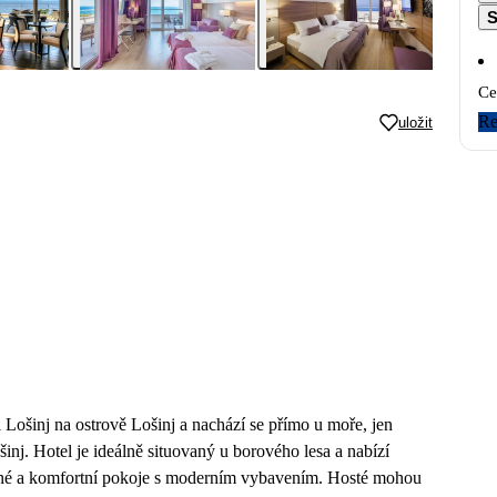
S
Ce
Re
uložit
i Lošinj na ostrově Lošinj a nachází se přímo u moře, jen
inj. Hotel je ideálně situovaný u borového lesa a nabízí
orné a komfortní pokoje s moderním vybavením. Hosté mohou