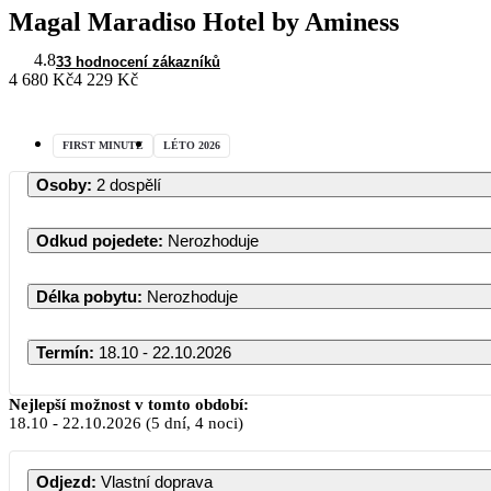
Magal Maradiso Hotel by Aminess
4.8
33 hodnocení zákazníků
4 680 Kč
4 229 Kč
FIRST MINUTE
LÉTO 2026
Osoby
:
2 dospělí
Odkud pojedete
:
Nerozhoduje
Délka pobytu
:
Nerozhoduje
Termín
:
18.10 - 22.10.2026
Říjen 
Nejlepší možnost v tomto období:
18.10
-
22.10.2026
(5 dní, 4 noci)
PO
ÚT
ST
ČT
Odjezd
:
Vlastní doprava