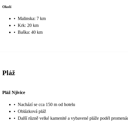
Okolí
•
Malinska: 7 km
•
Krk: 20 km
•
Baška: 40 km
Pláž
Pláž Njivice
•
Nachází se cca 150 m od hotelu
•
Oblázková pláž
•
Další různě velké kamenité a vybavené pláže podél promená