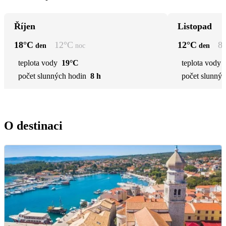
Říjen
Listopad
18
°C
12
°C
12
°C
8
den
noc
den
teplota vody
19°C
teplota vody
počet slunných hodin
8 h
počet slunnýc
O destinaci