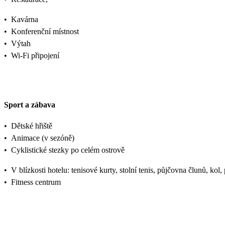
•
Kavárna
•
Konferenční místnost
•
Výtah
•
Wi-Fi připojení
Sport a zábava
•
Dětské hřiště
•
Animace (v sezóně)
•
Cyklistické stezky po celém ostrově
•
V blízkosti hotelu: tenisové kurty, stolní tenis, půjčovna člunů, kol,
•
Fitness centrum