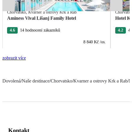
Chorvatsko
,
Kvarner a ostrovy Krk a Rab
Chorvats
Aminess Vival Lišanj Family Hotel
Hotel Ka
4.6
14 hodnocení zákazníků
4.2
4 
8 840 Kč
/os.
zobrazit více
Dovolená
/
Naše destinace
/
Chorvatsko
/
Kvarner a ostrovy Krk a Rab
/
M
Kontakt