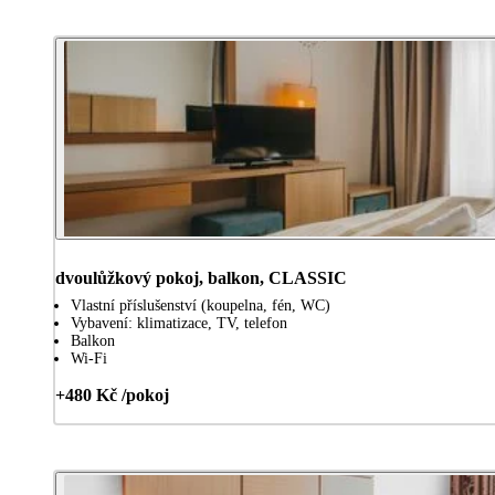
dvoulůžkový pokoj, balkon, CLASSIC
Vlastní příslušenství (koupelna, fén, WC)
Vybavení: klimatizace, TV, telefon
Balkon
Wi-Fi
+480 Kč /pokoj