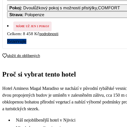
1
Pokoj
:
Dvoulůžkový pokoj s možností přistýlky,COMFORT
4 76
Strava
:
Polopenze
5
6
7
8
4 769
4 769
4 769
4 76
MÁME UŽ JEN 1 POKOJ
Celkem:
8 458 Kč
podrobnosti
12
13
14
15
4 769
4 769
4 769
4 62
Rezervujte
19
20
21
22
4 229
4 229
4 229
4 22
uložit do oblíbených
26
27
28
29
4 229
4 229
4 229
4 22
Proč si vybrat tento hotel
Hotel Aminess Magal Maradiso se nachází v původní rybářské vesni
dvou propojených budov je umístěn v zalesněném zálivu, cca 150 m o
obklopenou bohatou přírodní vegetací a nabízí výborné podmínky pro 
a turistických stezek.
Náš nejoblíbenější hotel v Njivici