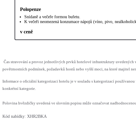
Polopenze
Snídaně a večeře formou bufetu.
K večeři neomezená konzumace nápojů (víno, pivo, nealkoholick
v ceně
Čas stravování a provoz jednotlivých prvků hotelové infrastruktury uvedenýc
povětrnostních podmínek, požadavků hostů nebo vyšší moci, na které majitel nem
Informace o oficiální kategorizaci hotelu je v souladu s kategorizací používanou 
konkrétní kategorie.
Polovina hvězdičky uvedená ve slovním popisu může označovat nadhodnocenou n
Kód nabídky:
XHR2BKA