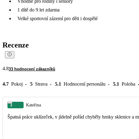
Vhodné pro rodiny i seniory
1 dítě do 9 let zdarma
Velké sportovní zázemí pro děti i dospělé
Recenze
4.8
33 hodnocení zákazníků
4.7
Pokoj
5
Strava
5.1
Hodnocení personálu
5.1
Poloha
3
Kateřina
Špatná práce uklízeček, v jídelně pořád chyběly hrnky sklenice a ma