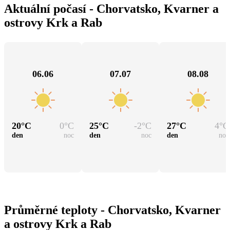
Aktuální počasí - Chorvatsko, Kvarner a
ostrovy Krk a Rab
06.06
07.07
08.08
20
°C
0
°C
25
°C
-2
°C
27
°C
4
°C
den
noc
den
noc
den
noc
Průměrné teploty - Chorvatsko, Kvarner
a ostrovy Krk a Rab