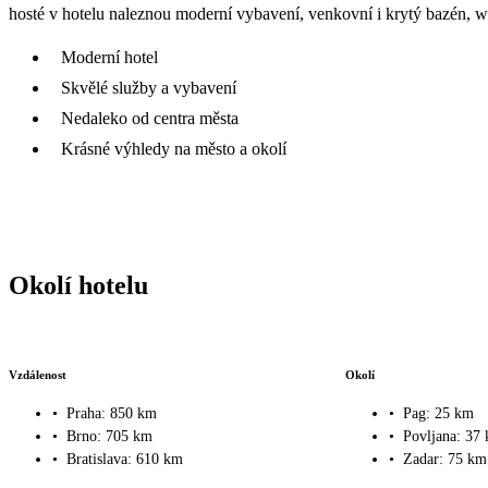
hosté v hotelu naleznou moderní vybavení, venkovní i krytý bazén, we
Moderní hotel
Skvělé služby a vybavení
Nedaleko od centra města
Krásné výhledy na město a okolí
Okolí hotelu
Vzdálenost
Okolí
•
Praha: 850 km
•
Pag: 25 km
•
Brno: 705 km
•
Povljana: 37
•
Bratislava: 610 km
•
Zadar: 75 km