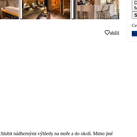
D
M
S
Ce
uložit
Re
chlubit nádhernými výhledy na moře a do okolí. Mimo jiné