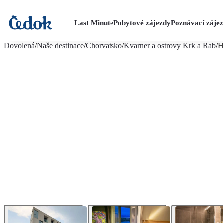
Last Minute
Pobytové zájezdy
Poznávací záje
více fotografií (17)
Dovolená
/
Naše destinace
/
Chorvatsko
/
Kvarner a ostrovy Krk a Rab
/
H