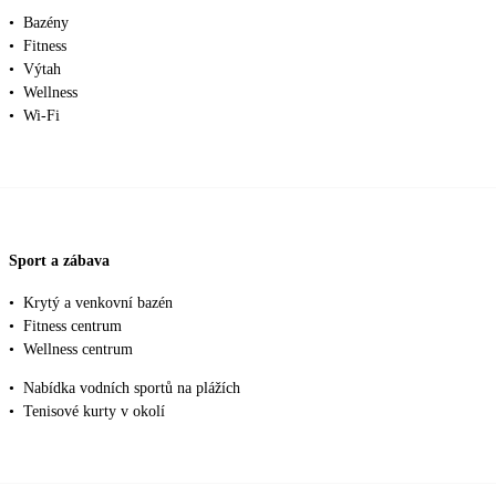
•
Bazény
•
Fitness
•
Výtah
•
Wellness
•
Wi-Fi
Sport a zábava
•
Krytý a venkovní bazén
•
Fitness centrum
•
Wellness centrum
•
Nabídka vodních sportů na plážích
•
Tenisové kurty v okolí