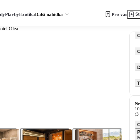
zdy
Plavby
Exotika
Další nabídka
Pro vás
St
otel Olea
O
D
T
Ne
10
(3
O
P
M