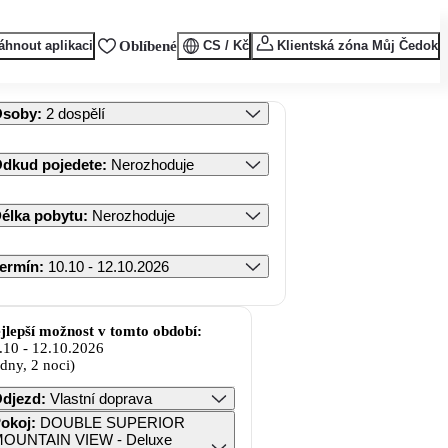
áhnout aplikaci
Oblíbené
CS / Kč
Klientská zóna Můj Čedok
Osoby
:
2 dospělí
dkud pojedete
:
Nerozhoduje
élka pobytu
:
Nerozhoduje
ermín
:
10.10 - 12.10.2026
jlepší možnost v tomto období:
.10
-
12.10.2026
 dny, 2 noci)
djezd
:
Vlastní doprava
okoj
:
DOUBLE SUPERIOR
OUNTAIN VIEW - Deluxe