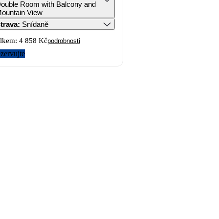
ouble Room with Balcony and
ountain View
trava
:
Snídaně
lkem:
4 858 Kč
podrobnosti
zervujte