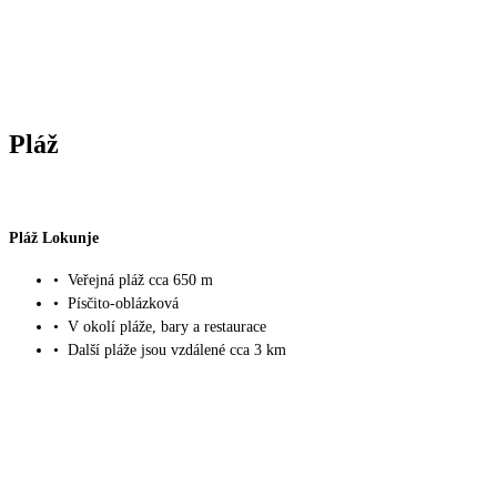
Pláž
Pláž Lokunje
•
Veřejná pláž cca 650 m
•
Písčito-oblázková
•
V okolí pláže, bary a restaurace
•
Další pláže jsou vzdálené cca 3 km