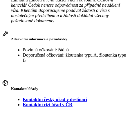
kancelář Čedok nenese odpovědnost za případné neudělení
víza. Klientům doporučujeme podávat žádosti o víza s
dostatečným předstihem a k žádosti dokládat všechny
požadované dokumenty.
Zdravotní informace a požadavky
Povinná očkování: žádná
Doporučená očkování: žloutenka typu A, žloutenka typu
B
Kontaktní úřady
Kontaktní český úřad v destinaci
Kontaktní cizí úřad v ČR