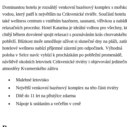
Dominantou hotelu je rozsáhlý venkovní bazénový komplex s mořsk
vodou, který patří k největším na Crikvenické riviéře. Součástí hotelu 
také wellness centrum s vnitřním bazénem, saunami, vířivkou a nabí
relaxačních procedur. Hotel Katarina je ideální volbou pro všechny, kt
chtějí během dovolené spojit relaxaci s poznáváním krás chorvatskéh
pobřeží. Blízkost moře umožňuje užívat si slunečné dny na pláži, zat
hotelové wellness nabízí příjemné zázemí pro odpočinek. Výhodná
poloha v Selce navíc vybízí k procházkám po pobřežní promenádě,
návštěvě okolních letovisek Crikvenické riviéry i objevování jedinečn
atmosféry Kvarnerského zálivu
Malebné letovisko
Největší venkovní bazénový komplex na této části riviéry
Dítě do 11 let na přistýlce zdarma
Nápoje k snídaním a večeřím v ceně