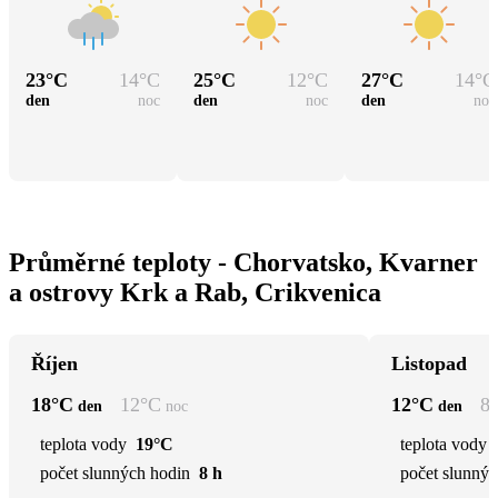
23
°C
14
°C
25
°C
12
°C
27
°C
14
°C
den
noc
den
noc
den
noc
Průměrné teploty - Chorvatsko, Kvarner
a ostrovy Krk a Rab, Crikvenica
Říjen
Listopad
18
°C
12
°C
12
°C
8
den
noc
den
teplota vody
19°C
teplota vody
počet slunných hodin
8 h
počet slunnýc