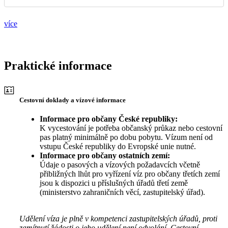
více
Praktické informace
Cestovní doklady a vízové informace
Informace pro občany České republiky:
K vycestování je potřeba občanský průkaz nebo cestovní
pas platný minimálně po dobu pobytu. Vízum není od
vstupu České republiky do Evropské unie nutné.
Informace pro občany ostatních zemí:
Údaje o pasových a vízových požadavcích včetně
přibližných lhůt pro vyřízení víz pro občany třetích zemí
jsou k dispozici u příslušných úřadů třetí země
(ministerstvo zahraničních věcí, zastupitelský úřad).
Udělení víza je plně v kompetenci zastupitelských úřadů, proti
zamítnutí žádosti o jeho udělení není odvolání. Cestovní