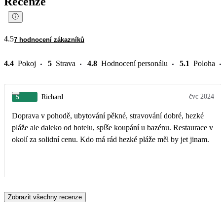
Recenze
4.5
7 hodnocení zákazníků
4.4
Pokoj
5
Strava
4.8
Hodnocení personálu
5.1
Poloha
čvc 2024
5
Richard
Doprava v pohodě, ubytování pěkné, stravování dobré, hezké
pláže ale daleko od hotelu, spíše koupání u bazénu. Restaurace v
okolí za solidní cenu. Kdo má rád hezké pláže měl by jet jinam.
Zobrazit všechny recenze