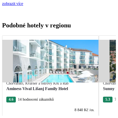
zobrazit více
Podobné hotely v regionu
Chorvatsko
,
Kvarner a ostrovy Krk a Rab
Chorvats
Aminess Vival Lišanj Family Hotel
Sunny B
4.6
14 hodnocení zákazníků
5.3
77
8 840 Kč
/os.