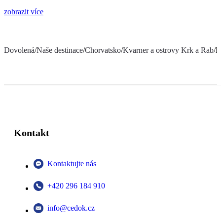
zobrazit více
Dovolená
/
Naše destinace
/
Chorvatsko
/
Kvarner a ostrovy Krk a Rab
/
H
Kontakt
Kontaktujte nás
+420 296 184 910
info@cedok.cz