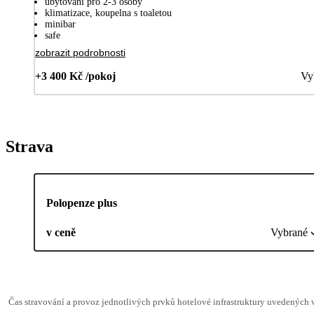
ubytování pro 2-3 osoby
klimatizace, koupelna s toaletou
minibar
safe
zobrazit podrobnosti
+3 400 Kč /pokoj
Vy
Strava
Polopenze plus
v ceně
Vybrané
Čas stravování a provoz jednotlivých prvků hotelové infrastruktury uvedených 