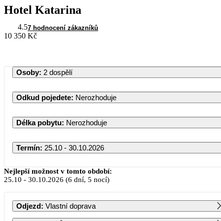
Hotel Katarina
4.5
7 hodnocení zákazníků
10 350 Kč
Osoby
:
2 dospělí
Odkud pojedete
:
Nerozhoduje
Délka pobytu
:
Nerozhoduje
Termín
:
25.10 - 30.10.2026
Říjen 2026
Nejlepší možnost v tomto období:
25.10
-
30.10.2026
(6 dní, 5 nocí)
PO
ÚT
ST
ČT
PÁ
SO
NE
Odjezd
:
Vlastní doprava
1
2
3
4