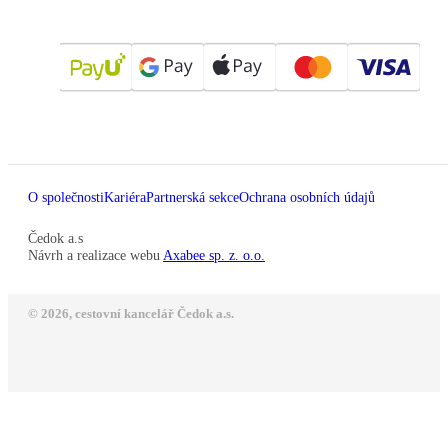
O společnosti
Kariéra
Partnerská sekce
Ochrana osobních údajů
Čedok a.s
Návrh a realizace webu
Axabee sp. z. o.o.
© 2026, cestovní kancelář Čedok a.s.