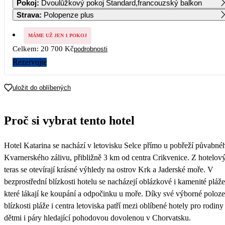
Pokoj
:
Dvoulůžkový pokoj Standard,francouzský balkon
Strava
:
Polopenze plus
5
6
7
8
9
10
11
12 050
11 600
11 600
11 600
MÁME UŽ JEN 1 POKOJ
Celkem:
20 700 Kč
podrobnosti
12
13
14
15
16
17
18
11 600
11 600
Rezervujte
19
20
21
22
23
24
25
11 150
11 150
11 150
11 150
10 350
uložit do oblíbených
26
27
28
29
30
31
10 350
10 350
10 350
10 350
10 350
10 350
Proč si vybrat tento hotel
Hotel Katarina se nachází v letovisku Selce přímo u pobřeží půvabné
Kvarnerského zálivu, přibližně 3 km od centra Crikvenice. Z hotelov
teras se otevírají krásné výhledy na ostrov Krk a Jaderské moře. V
bezprostřední blízkosti hotelu se nacházejí oblázkové i kamenité pláže
které lákají ke koupání a odpočinku u moře. Díky své výborné poloze
blízkosti pláže i centra letoviska patří mezi oblíbené hotely pro rodiny
dětmi i páry hledající pohodovou dovolenou v Chorvatsku.