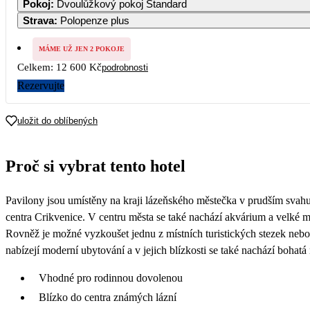
Pokoj
:
Dvoulůžkový pokoj Standard
6 630
6 520
6 410
Strava
:
Polopenze plus
5
6
7
8
9
10
6 300
6 300
6 300
6 300
6 300
6 300
MÁME UŽ JEN 2 POKOJE
Celkem:
12 600 Kč
podrobnosti
12
13
14
15
16
17
6 300
6 300
6 300
6 300
6 300
6 300
Rezervujte
19
20
21
22
23
24
6 300
6 300
6 300
6 300
6 300
6 300
uložit do oblíbených
26
27
28
29
30
31
6 300
6 300
6 300
6 300
6 300
6 300
Proč si vybrat tento hotel
Pavilony jsou umístěny na kraji lázeňského městečka v prudším svahu
centra Crikvenice. V centru města se také nachází akvárium a velké 
Rovněž je možné vyzkoušet jednu z místních turistických stezek nebo
nabízejí moderní ubytování a v jejich blízkosti se také nachází bohatá
Vhodné pro rodinnou dovolenou
Blízko do centra známých lázní