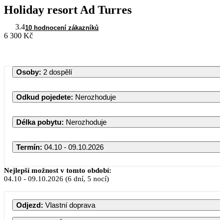
Holiday resort Ad Turres
3.4
10 hodnocení zákazníků
6 300 Kč
Osoby
:
2 dospělí
Odkud pojedete
:
Nerozhoduje
Délka pobytu
:
Nerozhoduje
Termín
:
04.10 - 09.10.2026
Říjen 2026
Nejlepší možnost v tomto období:
04.10
-
09.10.2026
(6 dní, 5 nocí)
PO
ÚT
ST
ČT
PÁ
SO
Odjezd
:
Vlastní doprava
1
2
3