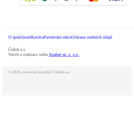
O společnosti
Kariéra
Partnerská sekce
Ochrana osobních údajů
Čedok a.s
Návrh a realizace webu
Axabee sp. z. o.o.
© 2026, cestovní kancelář Čedok a.s.