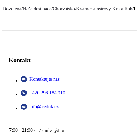
Dovolená
/
Naše destinace
/
Chorvatsko
/
Kvarner a ostrovy Krk a Rab
/
H
Kontakt
Kontaktujte nás
+420 296 184 910
info@cedok.cz
7:00 - 21:00 /
7 dní v týdnu