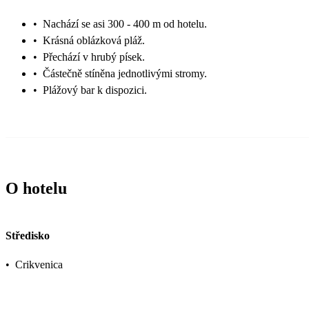
•
Nachází se asi 300 - 400 m od hotelu.
•
Krásná oblázková pláž.
•
Přechází v hrubý písek.
•
Částečně stíněna jednotlivými stromy.
•
Plážový bar k dispozici.
O hotelu
Středisko
•
Crikvenica