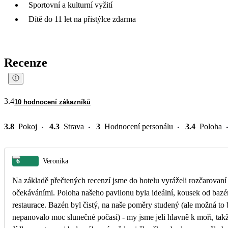
Sportovní a kulturní vyžití
Dítě do 11 let na přistýlce zdarma
Recenze
3.4
10 hodnocení zákazníků
3.8
Pokoj
4.3
Strava
3
Hodnocení personálu
3.4
Poloha
6
Veronika
Na základě přečtených recenzí jsme do hotelu vyráželi rozčarovaní
očekáváními. Poloha našeho pavilonu byla ideální, kousek od baz
restaurace. Bazén byl čistý, na naše poměry studený (ale možná to 
nepanovalo moc slunečné počasí) - my jsme jeli hlavně k moři, tak