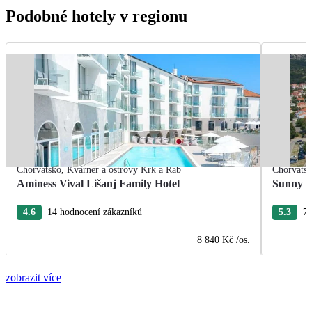
Podobné hotely v regionu
Chorvatsko
,
Kvarner a ostrovy Krk a Rab
Chorvats
Aminess Vival Lišanj Family Hotel
Sunny B
4.6
14 hodnocení zákazníků
5.3
77
8 840 Kč
/os.
zobrazit více