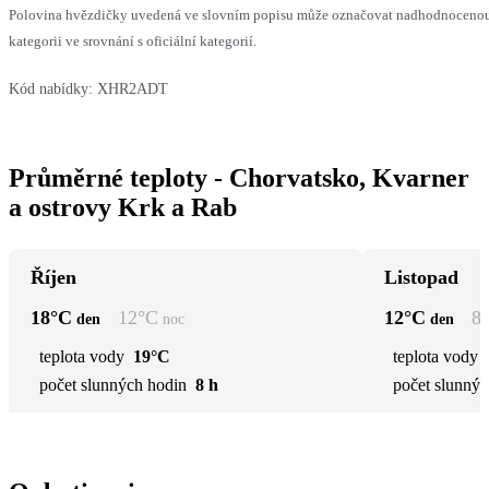
Polovina hvězdičky uvedená ve slovním popisu může označovat nadhodnocen
kategorii ve srovnání s oficiální kategorií.
Kód nabídky:
XHR2ADT
Průměrné teploty - Chorvatsko, Kvarner
a ostrovy Krk a Rab
Říjen
Listopad
18
°C
12
°C
12
°C
8
den
noc
den
teplota vody
19°C
teplota vody
počet slunných hodin
8 h
počet slunnýc