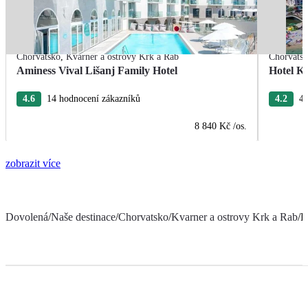
Chorvatsko
,
Kvarner a ostrovy Krk a Rab
Chorvats
Aminess Vival Lišanj Family Hotel
Hotel Ka
4.6
14 hodnocení zákazníků
4.2
4 
8 840 Kč
/os.
zobrazit více
Dovolená
/
Naše destinace
/
Chorvatsko
/
Kvarner a ostrovy Krk a Rab
/
F