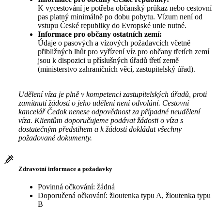
K vycestování je potřeba občanský průkaz nebo cestovní
pas platný minimálně po dobu pobytu. Vízum není od
vstupu České republiky do Evropské unie nutné.
Informace pro občany ostatních zemí:
Údaje o pasových a vízových požadavcích včetně
přibližných lhůt pro vyřízení víz pro občany třetích zemí
jsou k dispozici u příslušných úřadů třetí země
(ministerstvo zahraničních věcí, zastupitelský úřad).
Udělení víza je plně v kompetenci zastupitelských úřadů, proti
zamítnutí žádosti o jeho udělení není odvolání. Cestovní
kancelář Čedok nenese odpovědnost za případné neudělení
víza. Klientům doporučujeme podávat žádosti o víza s
dostatečným předstihem a k žádosti dokládat všechny
požadované dokumenty.
Zdravotní informace a požadavky
Povinná očkování: žádná
Doporučená očkování: žloutenka typu A, žloutenka typu
B