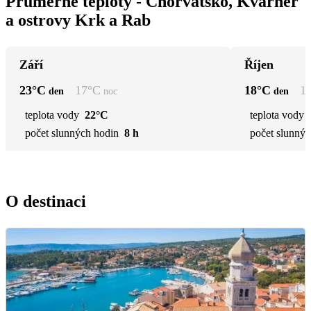
Průměrné teploty - Chorvatsko, Kvarner
a ostrovy Krk a Rab
Září
Říjen
23
°C
17
°C
18
°C
1
den
noc
den
teplota vody
22°C
teplota vody
počet slunných hodin
8 h
počet slunnýc
O destinaci