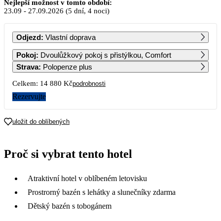
Září 2026
Nejlepší možnost v tomto období:
23.09
-
27.09.2026
(5 dní, 4 noci)
PO
ÚT
ST
ČT
PÁ
SO
NE
Odjezd
:
Vlastní doprava
1
2
3
4
5
6
Pokoj
:
Dvoulůžkový pokoj s přistýlkou, Comfort
Strava
:
Polopenze plus
7
8
9
10
11
12
13
Celkem:
14 880 Kč
podrobnosti
Rezervujte
14
15
16
17
18
19
20
16 420
15 670
12 400
12 400
uložit do oblíbených
21
22
23
24
25
26
27
12 400
12 400
7 440
7 440
7 440
7 440
7 440
Proč si vybrat tento hotel
28
29
30
7 440
7 440
7 440
Atraktivní hotel v oblíbeném letovisku
Prostrorný bazén s lehátky a slunečníky zdarma
Dětský bazén s tobogánem