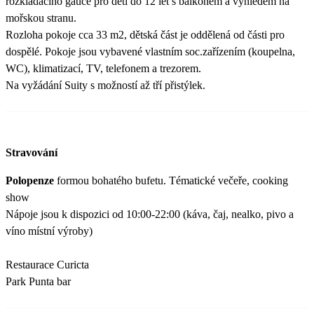
rozkládacího gauče pro děti do 12 let s balkonem a výhledem na
mořskou stranu.
Rozloha pokoje cca 33 m2, dětská část je oddělená od části pro
dospělé. Pokoje jsou vybavené vlastním soc.zařízením (koupelna,
WC), klimatizací, TV, telefonem a trezorem.
Na vyžádání Suity s možností až tří přistýlek.
Stravování
Polopenze
formou bohatého bufetu. Tématické večeře, cooking
show
Nápoje jsou k dispozici od 10:00-22:00 (káva, čaj, nealko, pivo a
víno místní výroby)
Restaurace Curicta
Park Punta bar