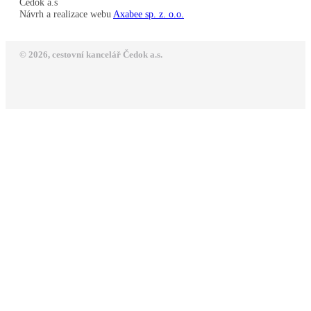
Čedok a.s
Návrh a realizace webu
Axabee sp. z. o.o.
© 2026, cestovní kancelář Čedok a.s.