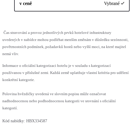
v ceně
Vybrané
Čas stravování a provoz jednotlivých prvků hotelové infrastruktury
uvedených v nabídce mohou podléhat menším změnám v důsledku sezónnosti,
povětrnostních podmínek, požadavků hostů nebo vyšší moci, na které majitel
nemá vliv.
Informace o oficiální kategorizaci hotelu je v souladu s kategorizací
používanou v příslušné zemi. Každá země uplatňuje vlastní kritéria pro udělení
konkrétní kategorie.
Polovina hvězdičky uvedená ve slovním popisu může označovat
nadhodnocenou nebo podhodnocenou kategorii ve srovnání s oficiální
kategorií.
Kód nabídky:
HBX334587