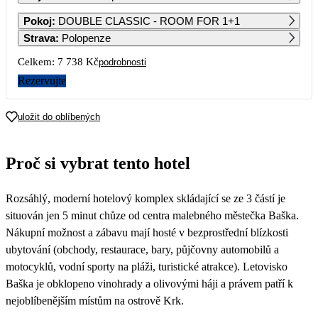
1
2
3
4
Pokoj
:
DOUBLE CLASSIC - ROOM FOR 1+1
Strava
:
Polopenze
5
6
7
8
9
10
11
Celkem:
7 738 Kč
podrobnosti
Rezervujte
12
13
14
15
16
17
18
uložit do oblíbených
19
20
21
22
23
24
25
3 869
3 869
3 869
Proč si vybrat tento hotel
26
27
28
29
30
3 869
3 869
3 869
3 869
3 869
Rozsáhlý, moderní hotelový komplex skládající se ze 3 částí je
situován jen 5 minut chůze od centra malebného městečka Baška.
Nákupní možnost a zábavu mají hosté v bezprostřední blízkosti
ubytování (obchody, restaurace, bary, půjčovny automobilů a
motocyklů, vodní sporty na pláži, turistické atrakce). Letovisko
Baška je obklopeno vinohrady a olivovými háji a právem patří k
nejoblíbenějším místům na ostrově Krk.