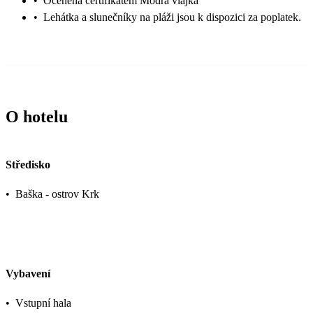
•
Oceněna certifikátem Modrá vlajka
•
Lehátka a slunečníky na pláži jsou k dispozici za poplatek.
O hotelu
Středisko
•
Baška - ostrov Krk
Vybavení
•
Vstupní hala