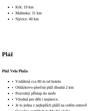
•
Krk: 19 km
•
Malinska: 31 km
•
Njivice: 40 km
Pláž
Pláž Vela Plaža
•
Vzdálená cca 80 m od hotelu
•
Oblázkovo-písečná pláž dlouhá 2 km
•
Pozvolný přístup do moře
•
Vhodná pro děti i neplavce.
•
Je to jedna z nejlepších pláží na celém ostrově