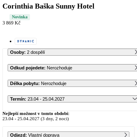
Corinthia Baška Sunny Hotel
Novinka
3 869 Kč
Osoby
:
2 dospělí
Odkud pojedete
:
Nerozhoduje
Délka pobytu
:
Nerozhoduje
Termín
:
23.04 - 25.04.2027
Duben 2027
Nejlepší možnost v tomto období:
23.04
-
25.04.2027
(3 dny, 2 noci)
PO
ÚT
ST
ČT
PÁ
SO
NE
Odjezd
:
Vlastní doprava