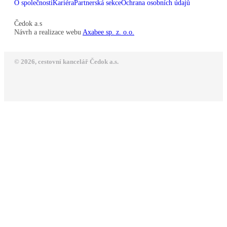
O společnosti
Kariéra
Partnerská sekce
Ochrana osobních údajů
Čedok a.s
Návrh a realizace webu
Axabee sp. z. o.o.
© 2026, cestovní kancelář Čedok a.s.