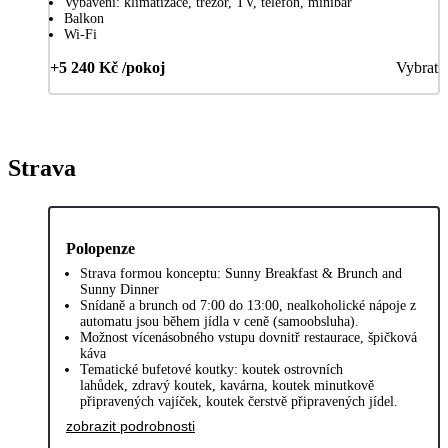
Vybavení: klimatizace, trezor, TV, telefon, minibar
Balkon
Wi-Fi
+5 240 Kč /pokoj
Vybrat
Strava
Polopenze
Strava formou konceptu: Sunny Breakfast & Brunch and
Sunny Dinner
Snídaně a brunch od 7:00 do 13:00, nealkoholické nápoje z
automatu jsou během jídla v ceně (samoobsluha).
Možnost vícenásobného vstupu dovnitř restaurace, špičková
káva
Tematické bufetové koutky: koutek ostrovních
lahůdek, zdravý koutek, kavárna, koutek minutkově
připravených vajíček, koutek čerstvě připravených jídel.
zobrazit podrobnosti