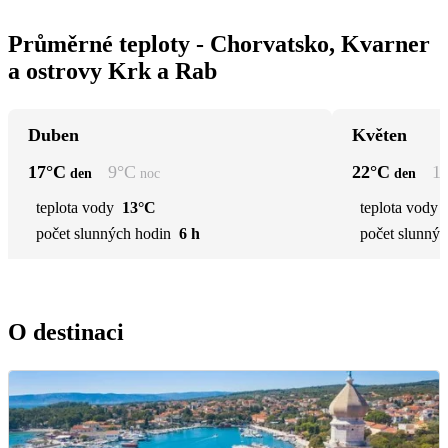
Průměrné teploty - Chorvatsko, Kvarner
a ostrovy Krk a Rab
Duben
Květen
17
°C
9
°C
22
°C
1
den
noc
den
teplota vody
13°C
teplota vody
počet slunných hodin
6 h
počet slunnýc
O destinaci