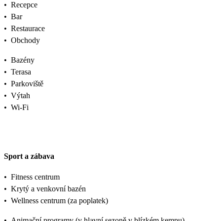
•
Recepce
•
Bar
•
Restaurace
•
Obchody
•
Bazény
•
Terasa
•
Parkoviště
•
Výtah
•
Wi-Fi
Sport a zábava
•
Fitness centrum
•
Krytý a venkovní bazén
•
Wellness centrum (za poplatek)
•
Animační programy (v hlavní sezoně v blízkém kempu)