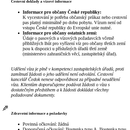
Cestovní doklady a vízové informace
Informace pro občany České republiky:
K vycestování je potřeba občanský průkaz nebo cestovní
pas platný minimálně po dobu pobytu. Vízum není od
vstupu České republiky do Evropské unie nutné.
Informace pro občany ostatních zemí:
Údaje o pasových a vízových požadavcích včetně
přibližných lhůt pro vyřízení víz pro občany třetích zemí
jsou k dispozici u příslušných úřadů třetí země
(ministerstvo zahraničních věcí, zastupitelský úřad).
Udělení víza je plně v kompetenci zastupitelských úřadů, proti
zamítnutí žádosti o jeho udělení není odvolání. Cestovní
kancelář Čedok nenese odpovědnost za případné neudělení
víza. Klientům doporučujeme podávat žádosti o víza s
dostatečným předstihem a k žádosti dokládat všechny
požadované dokumenty.
Zdravotní informace a požadavky
Povinná očkování: žádná
Doporučená očkování: žloutenka typu A, žloutenka typu