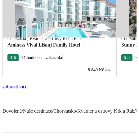
Chorvatsko
,
Kvarner a ostrovy Krk a Rab
Chorvats
Aminess Vival Lišanj Family Hotel
Sunny B
4.6
14 hodnocení zákazníků
5.3
77
8 840 Kč
/os.
zobrazit více
Dovolená
/
Naše destinace
/
Chorvatsko
/
Kvarner a ostrovy Krk a Rab
/
C