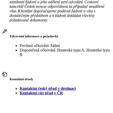
zamítnutí žádosti o jeho udělení není odvolání. Cestovní
kancelář Čedok nenese odpovědnost za případné neudělení
víza. Klientům doporučujeme podávat žádosti o víza s
dostatečným předstihem a k žádosti dokládat všechny
požadované dokumenty.
Zdravotní informace a požadavky
Povinná očkování: žádná
Doporučená očkování: žloutenka typu A, žloutenka typu
B
Kontaktní úřady
Kontaktní český úřad v destinaci
Kontaktní cizí úřad v ČR