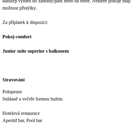
nabízejí výhled do zahrady/park nebo na moře. Některé pokoje mají
možnost přistýlky.
Za příplatek k dispozici:
Pokoj comfort
Junior suite superior s balkonem
Stravování
Polopenze
Snídaně a večeře formou bufetu
Hotelová restaurace
Aperitif bar, Pool bar