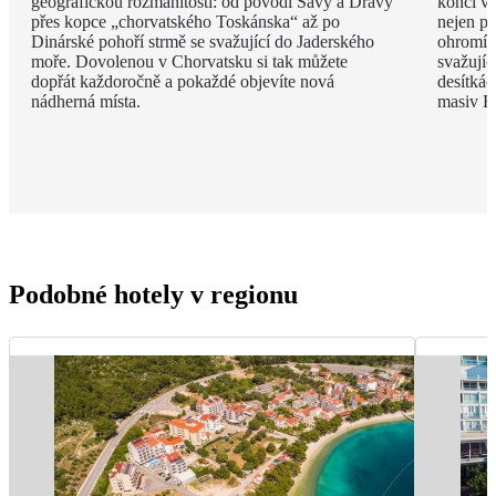
geografickou rozmanitostí: od povodí Sávy a Drávy
končí v 
přes kopce „chorvatského Toskánska“ až po
nejen př
Dinárské pohoří strmě se svažující do Jaderského
ohromí 
moře. Dovolenou v Chorvatsku si tak můžete
svažujíc
dopřát každoročně a pokaždé objevíte nová
desítkác
nádherná místa.
masiv B
Podobné hotely v regionu