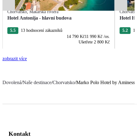
Chorvatsko
,
Makarská riviéra
Chorvats
Hotel Antonija - hlavní budova
Hotel H
5.5
13 hodnocení zákazníků
5.2
17
14 790 Kč
11 990 Kč
/os.
Ušetřete
2 800 Kč
zobrazit více
Dovolená
/
Naše destinace
/
Chorvatsko
/
Marko Polo Hotel by Aminess
Kontakt