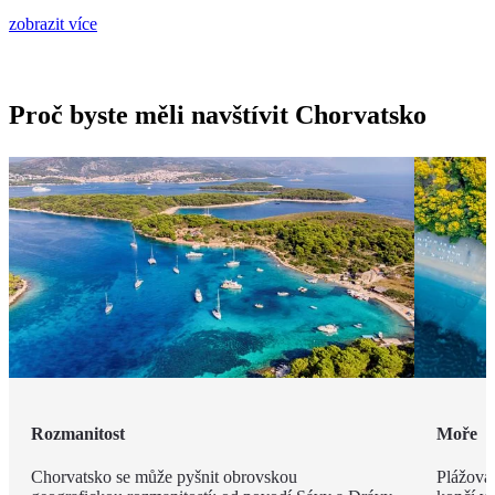
zobrazit více
Proč byste měli navštívit Chorvatsko
Rozmanitost
Moře
Chorvatsko se může pyšnit obrovskou
Plážová 