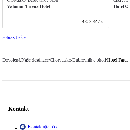
Chorvatsko
,
Dubrovník a okolí
Chorvats
Valamar Tirena Hotel
Hotel O
4 039 Kč
/os.
zobrazit více
Dovolená
/
Naše destinace
/
Chorvatsko
/
Dubrovník a okolí
/
Hotel Farao
Kontakt
Kontaktujte nás