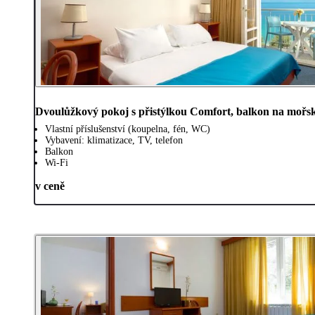
Dvoulůžkový pokoj s přistýlkou Comfort, balkon na mořs
Vlastní příslušenství (koupelna, fén, WC)
Vybavení: klimatizace, TV, telefon
Balkon
Wi-Fi
v ceně