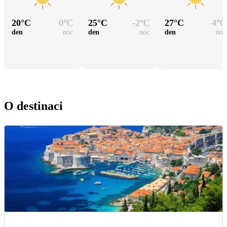
20
°C
0
°C
25
°C
-2
°C
27
°C
4
°C
den
noc
den
noc
den
noc
O destinaci