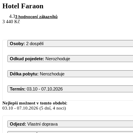
Hotel Faraon
4.3
3 hodnocení zákazníků
3 440 Kč
Osoby
:
2 dospělí
Odkud pojedete
:
Nerozhoduje
Délka pobytu
:
Nerozhoduje
Termín
:
03.10 - 07.10.2026
Říjen 2026
Nejlepší možnost v tomto období:
03.10
-
07.10.2026
(5 dní, 4 noci)
PO
ÚT
ST
ČT
PÁ
SO
NE
Odjezd
:
Vlastní doprava
1
2
3
4