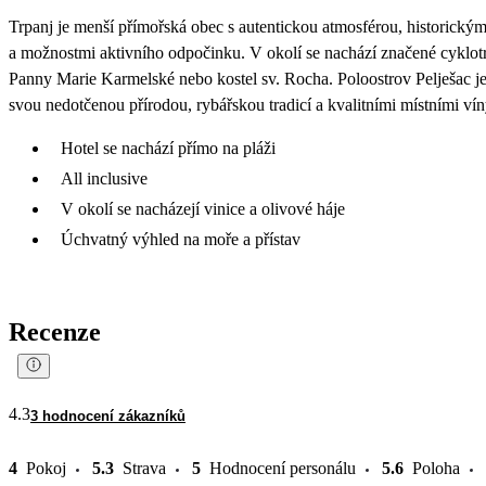
Trpanj je menší přímořská obec s autentickou atmosférou, historický
a možnostmi aktivního odpočinku. V okolí se nachází značené cyklotr
Panny Marie Karmelské nebo kostel sv. Rocha. Poloostrov Pelješac j
svou nedotčenou přírodou, rybářskou tradicí a kvalitními místními vín
Hotel se nachází přímo na pláži
All inclusive
V okolí se nacházejí vinice a olivové háje
Úchvatný výhled na moře a přístav
Recenze
4.3
3 hodnocení zákazníků
4
Pokoj
5.3
Strava
5
Hodnocení personálu
5.6
Poloha