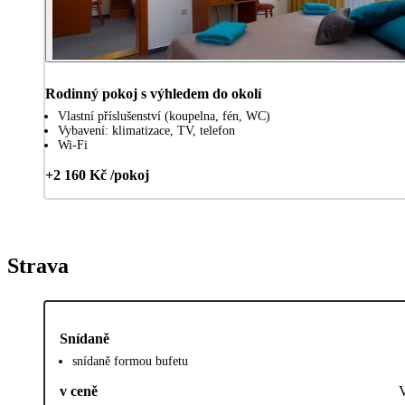
Rodinný pokoj s výhledem do okolí
Vlastní příslušenství (koupelna, fén, WC)
Vybavení: klimatizace, TV, telefon
Wi-Fi
+2 160 Kč /pokoj
Strava
Snídaně
snídaně formou bufetu
v ceně