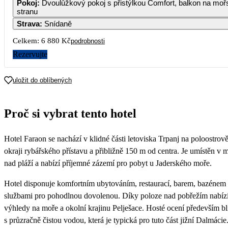
Pokoj
:
Dvoulůžkový pokoj s přistýlkou Comfort, balkon na mo
3 440
3 440
stranu
Strava
:
Snídaně
5
6
7
8
9
10
11
3 440
3 440
3 440
Celkem:
6 880 Kč
podrobnosti
12
13
14
15
16
17
18
Rezervujte
19
20
21
22
23
24
25
uložit do oblíbených
26
27
28
29
30
31
Proč si vybrat tento hotel
Hotel Faraon se nachází v klidné části letoviska Trpanj na poloostrově
okraji rybářského přístavu a přibližně 150 m od centra. Je umístěn v
nad pláží a nabízí příjemné zázemí pro pobyt u Jaderského moře.
Hotel disponuje komfortním ubytováním, restaurací, barem, bazénem 
službami pro pohodlnou dovolenou. Díky poloze nad pobřežím nabízí
výhledy na moře a okolní krajinu Pelješace. Hosté ocení především bl
s průzračně čistou vodou, která je typická pro tuto část jižní Dalmácie