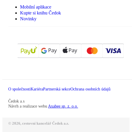
Mobilní aplikace
Kupte si knihu Čedok
Novinky
O společnosti
Kariéra
Partnerská sekce
Ochrana osobních údajů
Čedok a.s
Návrh a realizace webu
Axabee sp. z. o.o.
© 2026, cestovní kancelář Čedok a.s.