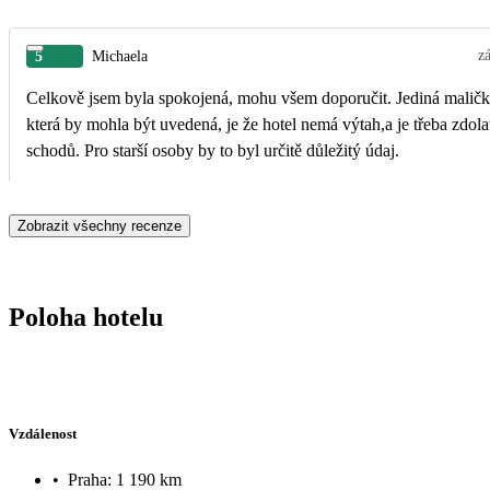
z
5
Michaela
Celkově jsem byla spokojená, mohu všem doporučit. Jediná maličk
která by mohla být uvedená, je že hotel nemá výtah,a je třeba zdola
schodů. Pro starší osoby by to byl určitě důležitý údaj.
Zobrazit všechny recenze
Poloha hotelu
Vzdálenost
•
Praha: 1 190 km