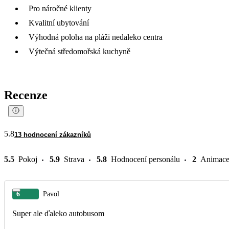
Pro náročné klienty
Kvalitní ubytování
Výhodná poloha na pláži nedaleko centra
Výtečná středomořská kuchyně
Recenze
5.8
13 hodnocení zákazníků
5.5
Pokoj
5.9
Strava
5.8
Hodnocení personálu
2
Animac
6
Pavol
Super ale ďaleko autobusom