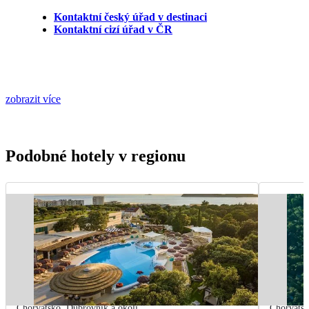
Kontaktní český úřad v destinaci
Kontaktní cizí úřad v ČR
zobrazit více
Podobné hotely v regionu
Chorvatsko
,
Dubrovník a okolí
Chorvats