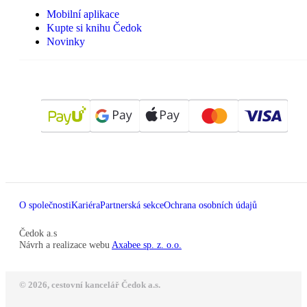
Mobilní aplikace
Kupte si knihu Čedok
Novinky
O společnosti
Kariéra
Partnerská sekce
Ochrana osobních údajů
Čedok a.s
Návrh a realizace webu
Axabee sp. z. o.o.
© 2026, cestovní kancelář Čedok a.s.