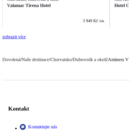
Valamar Tirena Hotel
Hotel O
3 949 Kč
/os.
zobrazit více
Dovolená
/
Naše destinace
/
Chorvatsko
/
Dubrovník a okolí
/
Aminess Viv
Kontakt
Kontaktujte nás