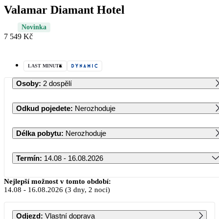
Valamar Diamant Hotel
Novinka
7 549 Kč
LAST MINUTE
Osoby
:
2 dospělí
Odkud pojedete
:
Nerozhoduje
Délka pobytu
:
Nerozhoduje
Termín
:
14.08 - 16.08.2026
Srpen 2026
Nejlepší možnost v tomto období:
14.08
-
16.08.2026
(3 dny, 2 noci)
PO
ÚT
ST
ČT
PÁ
SO
NE
Odjezd
:
Vlastní doprava