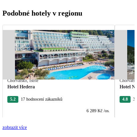
Podobné hotely v regionu
Chorvatsko
,
Istrie
Chorvats
Hotel Hedera
Hotel Na
5.2
17 hodnocení zákazníků
4.8
38
6 289 Kč
/os.
zobrazit více