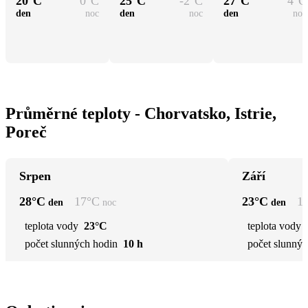
20
°C
0
°C
25
°C
-2
°C
27
°C
4
°C
den
noc
den
noc
den
noc
Průměrné teploty - Chorvatsko, Istrie,
Poreč
Srpen
Září
28
°C
17
°C
23
°C
1
den
noc
den
teplota vody
23°C
teplota vody
počet slunných hodin
10 h
počet slunnýc