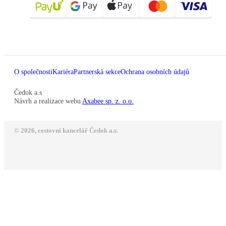
O společnosti
Kariéra
Partnerská sekce
Ochrana osobních údajů
Čedok a.s
Návrh a realizace webu
Axabee sp. z. o.o.
© 2026, cestovní kancelář Čedok a.s.