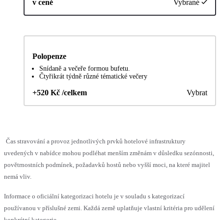
v ceně
Vybrané
Polopenze
Snídaně a večeře formou bufetu.
Čtyřikrát týdně různé tématické večery
+520 Kč /celkem
Vybrat
Čas stravování a provoz jednotlivých prvků hotelové infrastruktury
uvedených v nabídce mohou podléhat menším změnám v důsledku sezónnosti,
povětrnostních podmínek, požadavků hostů nebo vyšší moci, na které majitel
nemá vliv.
Informace o oficiální kategorizaci hotelu je v souladu s kategorizací
používanou v příslušné zemi. Každá země uplatňuje vlastní kritéria pro udělení
konkrétní kategorie.