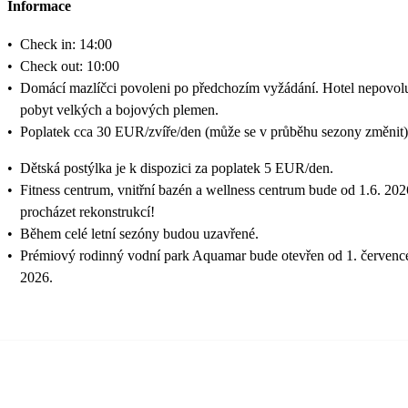
Informace
•
Check in: 14:00
•
Check out: 10:00
•
Domácí mazlíčci povoleni po předchozím vyžádání. Hotel nepovol
pobyt velkých a bojových plemen.
•
Poplatek cca 30 EUR/zvíře/den (může se v průběhu sezony změnit)
•
Dětská postýlka je k dispozici za poplatek 5 EUR/den.
•
Fitness centrum, vnitřní bazén a wellness centrum bude od 1.6. 202
procházet rekonstrukcí!
•
Během celé letní sezóny budou uzavřené.
•
Prémiový rodinný vodní park Aquamar bude otevřen od 1. červenc
2026.