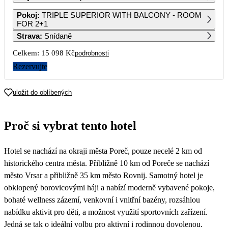
1
2
Pokoj
:
TRIPLE SUPERIOR WITH BALCONY - ROOM
FOR 2+1
Strava
:
Snídaně
3
4
5
6
7
8
9
Celkem:
15 098 Kč
podrobnosti
10
11
12
13
14
15
16
Rezervujte
6 429
7 549
7 549
6 429
17
18
19
20
21
22
23
uložit do oblíbených
6 429
9 799
9 799
9 389
8 979
24
25
26
27
28
29
30
Proč si vybrat tento hotel
9 189
8 759
8 549
5 569
31
Hotel se nachází na okraji města Poreč, pouze necelé 2 km od
historického centra města. Přibližně 10 km od Poreče se nachází
město Vrsar a přibližně 35 km město Rovnij. Samotný hotel je
obklopený borovicovými háji a nabízí moderně vybavené pokoje,
bohaté wellness zázemí, venkovní i vnitřní bazény, rozsáhlou
nabídku aktivit pro děti, a možnost využití sportovních zařízení.
Jedná se tak o ideální volbu pro aktivní i rodinnou dovolenou.