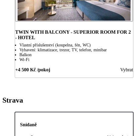
TWIN WITH BALCONY - SUPERIOR ROOM FOR 2
- HOTEL
Vlastní příslušenství (koupelna, fén, WC)
Vybavení: klimatizace, trezor, TV, telefon, minibar
Balkon
Wi-Fi
+4 500 Kč /pokoj
Vybrat
Strava
Snídaně