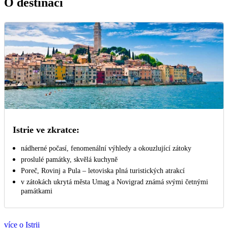
O destinaci
Istrie ve zkratce:
nádherné počasí, fenomenální výhledy a okouzlující zátoky
proslulé památky, skvělá kuchyně
Poreč, Rovinj a Pula – letoviska plná turistických atrakcí
v zátokách ukrytá města Umag a Novigrad známá svými četnými
památkami
více o Istrii