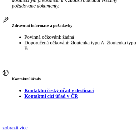
dostatečným předstihem a k žádosti dokládat všechny
požadované dokumenty.
Zdravotní informace a požadavky
Povinná očkování: žádná
Doporučená očkování: žloutenka typu A, žloutenka typu
B
Kontaktní úřady
Kontaktní český úřad v destinaci
Kontaktní cizí úřad v ČR
zobrazit více