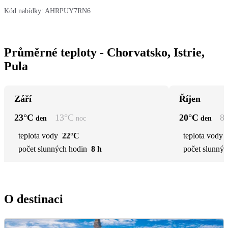
Kód nabídky:
AHRPUY7RN6
Průměrné teploty - Chorvatsko, Istrie,
Pula
Září
Říjen
23
°C
13
°C
20
°C
8
den
noc
den
teplota vody
22°C
teplota vody
počet slunných hodin
8 h
počet slunnýc
O destinaci