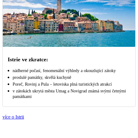
Istrie ve zkratce:
nádherné počasí, fenomenální výhledy a okouzlující zátoky
proslulé památky, skvělá kuchyně
Poreč, Rovinj a Pula – letoviska plná turistických atrakcí
v zátokách ukrytá města Umag a Novigrad známá svými četnými
památkami
více o Istrii