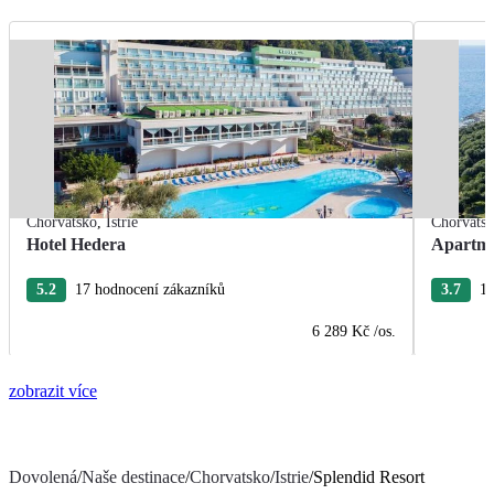
Chorvatsko
,
Istrie
Chorvats
Hotel Hedera
Apartm
5.2
17 hodnocení zákazníků
3.7
14
6 289 Kč
/os.
zobrazit více
Dovolená
/
Naše destinace
/
Chorvatsko
/
Istrie
/
Splendid Resort