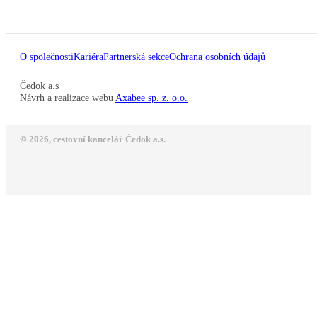
O společnosti
Kariéra
Partnerská sekce
Ochrana osobních údajů
Čedok a.s
Návrh a realizace webu
Axabee sp. z. o.o.
© 2026, cestovní kancelář Čedok a.s.