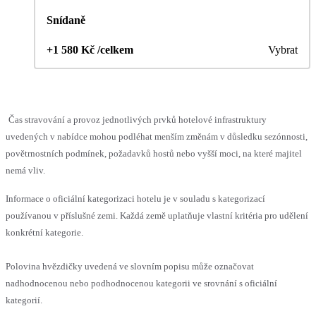
Snídaně
+1 580 Kč /celkem
Vybrat
Čas stravování a provoz jednotlivých prvků hotelové infrastruktury
uvedených v nabídce mohou podléhat menším změnám v důsledku sezónnosti,
povětrnostních podmínek, požadavků hostů nebo vyšší moci, na které majitel
nemá vliv.
Informace o oficiální kategorizaci hotelu je v souladu s kategorizací
používanou v příslušné zemi. Každá země uplatňuje vlastní kritéria pro udělení
konkrétní kategorie.
Polovina hvězdičky uvedená ve slovním popisu může označovat
nadhodnocenou nebo podhodnocenou kategorii ve srovnání s oficiální
kategorií.