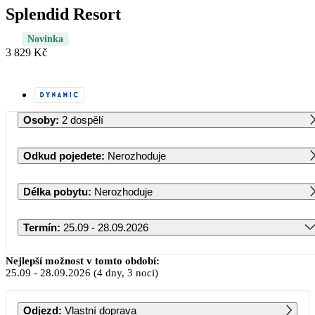
Splendid Resort
Novinka
3 829 Kč
Osoby
:
2 dospělí
Odkud pojedete
:
Nerozhoduje
Délka pobytu
:
Nerozhoduje
Termín
:
25.09 - 28.09.2026
Září 2026
Nejlepší možnost v tomto období:
25.09
-
28.09.2026
(4 dny, 3 noci)
PO
ÚT
ST
ČT
PÁ
SO
NE
Odjezd
:
Vlastní doprava