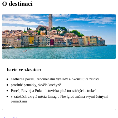
O destinaci
Istrie ve zkratce:
nádherné počasí, fenomenální výhledy a okouzlující zátoky
proslulé památky, skvělá kuchyně
Poreč, Rovinj a Pula – letoviska plná turistických atrakcí
v zátokách ukrytá města Umag a Novigrad známá svými četnými
památkami