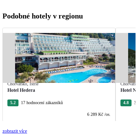
Podobné hotely v regionu
Chorvatsko
,
Istrie
Chorvats
Hotel Hedera
Hotel Na
5.2
17 hodnocení zákazníků
4.8
38
6 289 Kč
/os.
zobrazit více