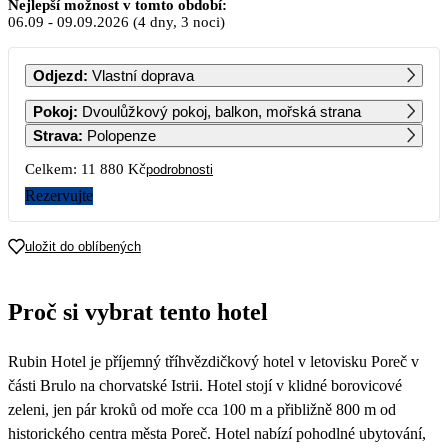
Září 2026
Nejlepší možnost v tomto období:
06.09
-
09.09.2026
(4 dny, 3 noci)
PO
ÚT
ST
ČT
PÁ
SO
NE
Odjezd
:
Vlastní doprava
1
2
3
4
5
6
Pokoj
:
Dvoulůžkový pokoj, balkon, mořská strana
6 840
6 840
6 840
6 540
6 240
5 940
Strava
:
Polopenze
7
8
9
10
11
12
13
Celkem:
11 880 Kč
podrobnosti
5 940
5 940
5 940
5 940
5 940
Rezervujte
14
15
16
17
18
19
20
uložit do oblíbených
21
22
23
24
25
26
27
Proč si vybrat tento hotel
28
29
30
Rubin Hotel je příjemný tříhvězdičkový hotel v letovisku Poreč v
části Brulo na chorvatské Istrii. Hotel stojí v klidné borovicové
zeleni, jen pár kroků od moře cca 100 m a přibližně 800 m od
historického centra města Poreč. Hotel nabízí pohodlné ubytování,