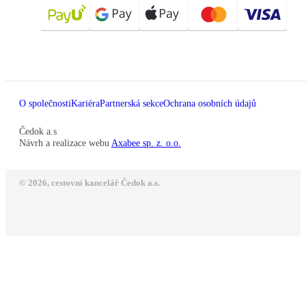
O společnosti
Kariéra
Partnerská sekce
Ochrana osobních údajů
Čedok a.s
Návrh a realizace webu
Axabee sp. z. o.o.
© 2026, cestovní kancelář Čedok a.s.