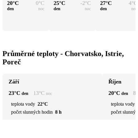
20
°C
0
°C
25
°C
-2
°C
27
°C
4
°C
den
noc
den
noc
den
noc
Průměrné teploty - Chorvatsko, Istrie,
Poreč
Září
Říjen
23
°C
13
°C
20
°C
8
den
noc
den
teplota vody
22°C
teplota vody
počet slunných hodin
8 h
počet slunnýc