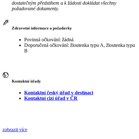
dostatečným předstihem a k žádosti dokládat všechny
požadované dokumenty.
Zdravotní informace a požadavky
Povinná očkování: žádná
Doporučená očkování: žloutenka typu A, žloutenka typu
B
Kontaktní úřady
Kontaktní český úřad v destinaci
Kontaktní cizí úřad v ČR
zobrazit více