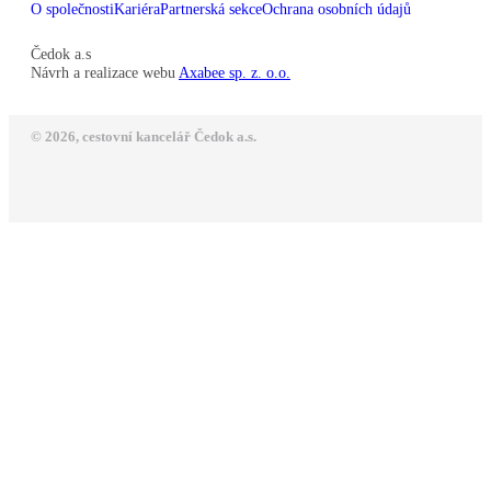
O společnosti
Kariéra
Partnerská sekce
Ochrana osobních údajů
Čedok a.s
Návrh a realizace webu
Axabee sp. z. o.o.
© 2026, cestovní kancelář Čedok a.s.