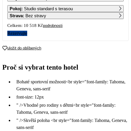
1
2
3
4
5
6
Pokoj
:
Studio standard s terasou
9 759
9 569
Strava
:
Bez stravy
7
8
9
10
11
12
13
Celkem:
10 518 Kč
podrobnosti
7 809
6 929
Rezervujte
14
15
16
17
18
19
20
5 299
5 259
uložit do oblíbených
21
22
23
24
25
26
27
Proč si vybrat tento hotel
28
29
30
Bohaté sportovní možnosti<br style="font-family: Tahoma,
Geneva, sans-serif
font-size: 12px
" />Vhodné pro rodiny s dětmi<br style="font-family:
Tahoma, Geneva, sans-serif
" />Skvělá poloha <br style="font-family: Tahoma, Geneva,
sans-serif