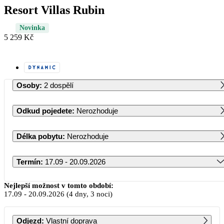
Resort Villas Rubin
Novinka
5 259 Kč
Osoby
:
2 dospělí
Odkud pojedete
:
Nerozhoduje
Délka pobytu
:
Nerozhoduje
Termín
:
17.09 - 20.09.2026
Září 2026
Nejlepší možnost v tomto období:
17.09
-
20.09.2026
(4 dny, 3 noci)
PO
ÚT
ST
ČT
PÁ
SO
NE
Odjezd
:
Vlastní doprava