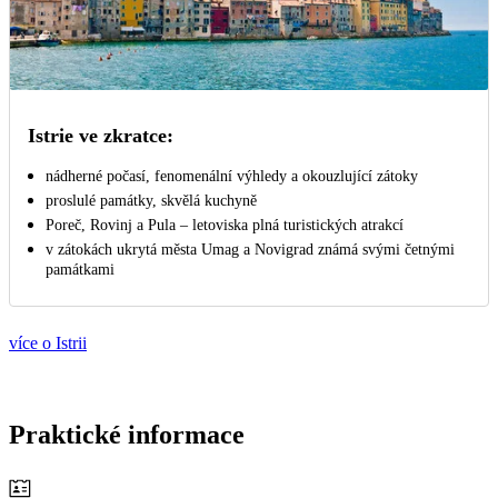
Istrie ve zkratce:
nádherné počasí, fenomenální výhledy a okouzlující zátoky
proslulé památky, skvělá kuchyně
Poreč, Rovinj a Pula – letoviska plná turistických atrakcí
v zátokách ukrytá města Umag a Novigrad známá svými četnými
památkami
více o Istrii
Praktické informace