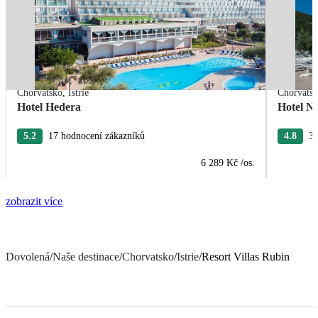
Chorvatsko
,
Istrie
Chorvats
Hotel Hedera
Hotel Na
5.2
17 hodnocení zákazníků
4.8
38
6 289 Kč
/os.
zobrazit více
Dovolená
/
Naše destinace
/
Chorvatsko
/
Istrie
/
Resort Villas Rubin