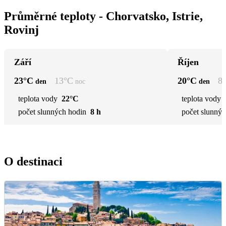
Průměrné teploty - Chorvatsko, Istrie,
Rovinj
Září
Říjen
23
°C
13
°C
20
°C
8
den
noc
den
teplota vody
22°C
teplota vody
počet slunných hodin
8 h
počet slunnýc
O destinaci