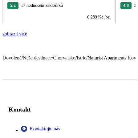
5.2
17 hodnocení zákazníků
4.8
38
6 289 Kč
/os.
zobrazit více
Dovolená
/
Naše destinace
/
Chorvatsko
/
Istrie
/
Naturist Apartments Kove
Kontakt
Kontaktujte nás