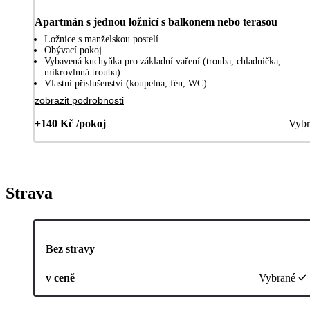
Apartmán s jednou ložnicí s balkonem nebo terasou
Ložnice s manželskou postelí
Obývací pokoj
Vybavená kuchyňka pro základní vaření (trouba, chladnička,
mikrovlnná trouba)
Vlastní příslušenství (koupelna, fén, WC)
zobrazit podrobnosti
+140 Kč /pokoj
Vybr
Strava
Bez stravy
v ceně
Vybrané