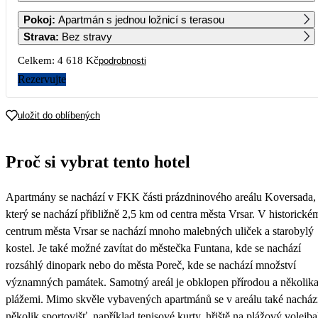
1
2
3
4
5
6
Pokoj
:
Apartmán s jednou ložnicí s terasou
4 679
4 679
4 679
Strava
:
Bez stravy
7
8
9
10
11
12
13
Celkem:
4 618 Kč
podrobnosti
2 809
2 309
Rezervujte
14
15
16
17
18
19
20
2 309
2 309
2 309
2 309
uložit do oblíbených
21
22
23
24
25
26
27
Proč si vybrat tento hotel
28
29
30
Apartmány se nachází v FKK části prázdninového areálu Koversada,
který se nachází přibližně 2,5 km od centra města Vrsar. V historické
centrum města Vrsar se nachází mnoho malebných uliček a starobylý
kostel. Je také možné zavítat do městečka Funtana, kde se nachází
rozsáhlý dinopark nebo do města Poreč, kde se nachází množství
významných památek. Samotný areál je obklopen přírodou a několik
plážemi. Mimo skvěle vybavených apartmánů se v areálu také nacház
několik sportovišť, například tenisové kurty, hřiště na plážový volejba