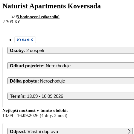
Naturist Apartments Koversada
5.0
3 hodnocení zákazníků
2 309 Kč
Osoby
:
2 dospělí
Odkud pojedete
:
Nerozhoduje
Délka pobytu
:
Nerozhoduje
Termín
:
13.09 - 16.09.2026
Září 2026
Nejlepší možnost v tomto období:
13.09
-
16.09.2026
(4 dny, 3 noci)
PO
ÚT
ST
ČT
PÁ
SO
NE
Odjezd
:
Vlastní doprava