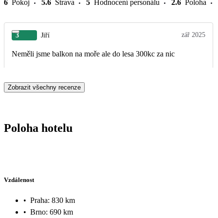
6
Pokoj
5.6
Strava
5
Hodnocení personálu
2.6
Poloha
zář 2025
3
Jiří
Neměli jsme balkon na moře ale do lesa 300kc za nic
Zobrazit všechny recenze
Poloha hotelu
Vzdálenost
•
Praha: 830 km
•
Brno: 690 km