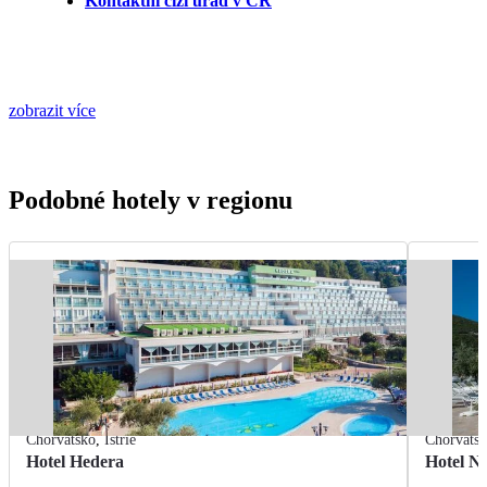
Kontaktní cizí úřad v ČR
zobrazit více
Podobné hotely v regionu
Chorvatsko
,
Istrie
Chorvats
Hotel Hedera
Hotel Na