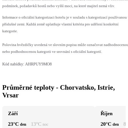
podmínek, požadavků hostů nebo vyšší moci, na které majitel nemá vliv.
Informace o oficiální kategorizaci hotelu je v souladu s kategorizací používanou
příslušné zemi. Každá země uplatňuje vlastní kritéria pro udělení konkrétní
kategorie.
Polovina hvězdičky uvedená ve slovním popisu může označovat nadhodnoceno
nebo podhodnocenou kategorii ve srovnání s oficiální kategorií.
Kód nabídky:
AHRPUY9MO8
Průměrné teploty - Chorvatsko, Istrie,
Vrsar
Září
Říjen
23
°C
13
°C
20
°C
8
den
noc
den