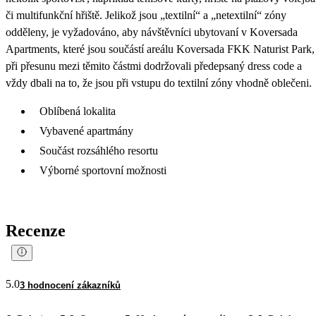
či multifunkční hřiště. Jelikož jsou „textilní“ a „netextilní“ zóny
odděleny, je vyžadováno, aby návštěvníci ubytovaní v Koversada
Apartments, které jsou součástí areálu Koversada FKK Naturist Park,
při přesunu mezi těmito částmi dodržovali předepsaný dress code a
vždy dbali na to, že jsou při vstupu do textilní zóny vhodně oblečeni.
Oblíbená lokalita
Vybavené apartmány
Součást rozsáhlého resortu
Výborné sportovní možnosti
Recenze
5.0
3 hodnocení zákazníků