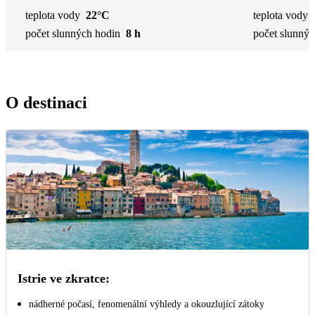
teplota vody
22°C
teplota vody
počet slunných hodin
8 h
počet slunnýc
O destinaci
Istrie ve zkratce:
nádherné počasí, fenomenální výhledy a okouzlující zátoky