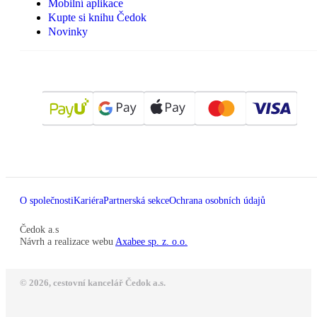
Mobilní aplikace
Kupte si knihu Čedok
Novinky
O společnosti
Kariéra
Partnerská sekce
Ochrana osobních údajů
Čedok a.s
Návrh a realizace webu
Axabee sp. z. o.o.
© 2026, cestovní kancelář Čedok a.s.