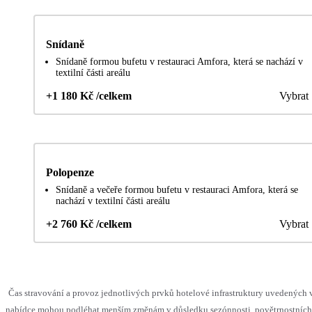
Snídaně
Snídaně formou bufetu v restauraci Amfora, která se nachází v
textilní části areálu
+1 180 Kč /celkem
Vybrat
Polopenze
Snídaně a večeře formou bufetu v restauraci Amfora, která se
nachází v textilní části areálu
+2 760 Kč /celkem
Vybrat
Čas stravování a provoz jednotlivých prvků hotelové infrastruktury uvedených 
nabídce mohou podléhat menším změnám v důsledku sezónnosti, povětrnostních