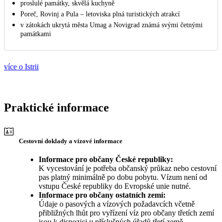
proslulé památky, skvělá kuchyně
Poreč, Rovinj a Pula – letoviska plná turistických atrakcí
v zátokách ukrytá města Umag a Novigrad známá svými četnými
památkami
více o Istrii
Praktické informace
Cestovní doklady a vízové informace
Informace pro občany České republiky:
K vycestování je potřeba občanský průkaz nebo cestovní
pas platný minimálně po dobu pobytu. Vízum není od
vstupu České republiky do Evropské unie nutné.
Informace pro občany ostatních zemí:
Údaje o pasových a vízových požadavcích včetně
přibližných lhůt pro vyřízení víz pro občany třetích zemí
jsou k dispozici u příslušných úřadů třetí země