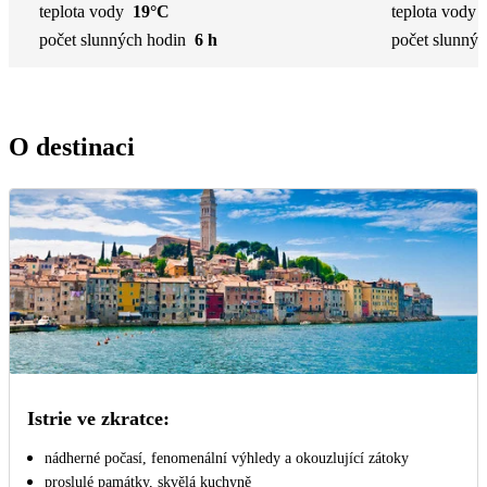
teplota vody
19°C
teplota vody
počet slunných hodin
6 h
počet slunnýc
O destinaci
Istrie ve zkratce:
nádherné počasí, fenomenální výhledy a okouzlující zátoky
proslulé památky, skvělá kuchyně