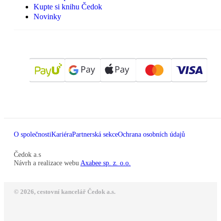
Kupte si knihu Čedok
Novinky
O společnosti
Kariéra
Partnerská sekce
Ochrana osobních údajů
Čedok a.s
Návrh a realizace webu
Axabee sp. z. o.o.
© 2026, cestovní kancelář Čedok a.s.