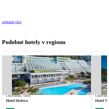
zobrazit více
Podobné hotely v regionu
Chorvatsko
,
Istrie
Chorvats
Hotel Hedera
Hotel Na