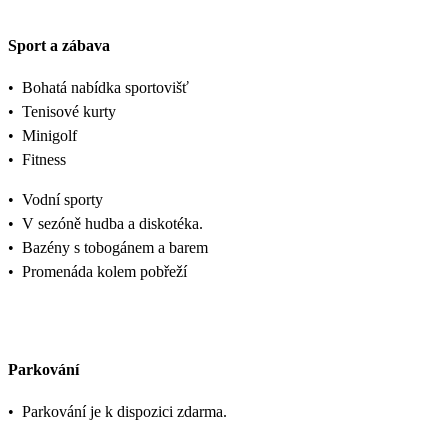
Sport a zábava
•
Bohatá nabídka sportovišť
•
Tenisové kurty
•
Minigolf
•
Fitness
•
Vodní sporty
•
V sezóně hudba a diskotéka.
•
Bazény s tobogánem a barem
•
Promenáda kolem pobřeží
Parkování
•
Parkování je k dispozici zdarma.