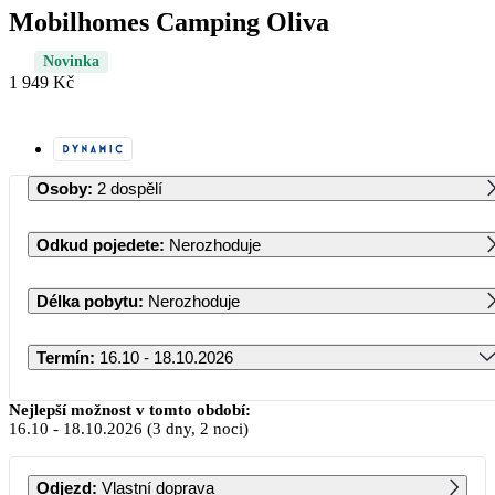
Mobilhomes Camping Oliva
Novinka
1 949 Kč
Osoby
:
2 dospělí
Odkud pojedete
:
Nerozhoduje
Délka pobytu
:
Nerozhoduje
Termín
:
16.10 - 18.10.2026
Říjen 2026
Nejlepší možnost v tomto období:
16.10
-
18.10.2026
(3 dny, 2 noci)
PO
ÚT
ST
ČT
PÁ
SO
NE
Odjezd
:
Vlastní doprava