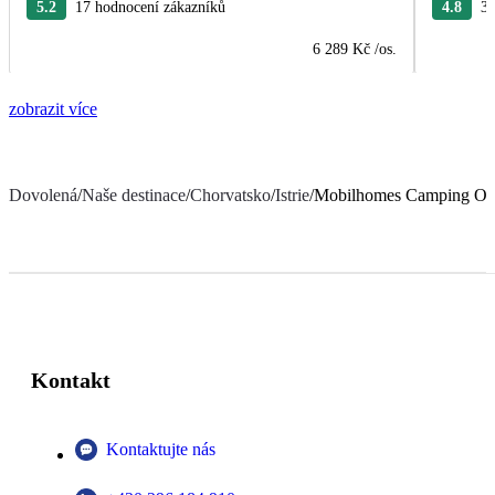
5.2
17 hodnocení zákazníků
4.8
38
6 289 Kč
/os.
zobrazit více
Dovolená
/
Naše destinace
/
Chorvatsko
/
Istrie
/
Mobilhomes Camping Ol
Kontakt
Kontaktujte nás