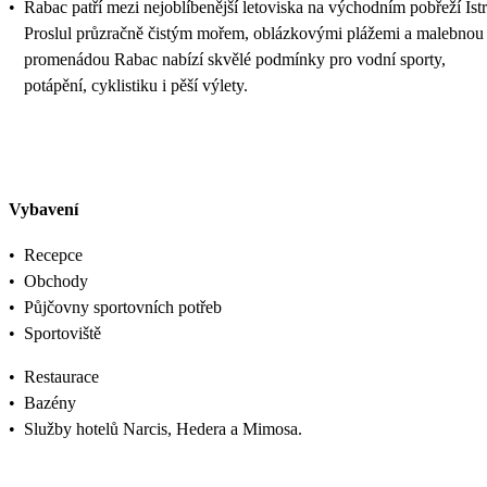
•
Rabac patří mezi nejoblíbenější letoviska na východním pobřeží Istr
Proslul průzračně čistým mořem, oblázkovými plážemi a malebnou
promenádou Rabac nabízí skvělé podmínky pro vodní sporty,
potápění, cyklistiku i pěší výlety.
Vybavení
•
Recepce
•
Obchody
•
Půjčovny sportovních potřeb
•
Sportoviště
•
Restaurace
•
Bazény
•
Služby hotelů Narcis, Hedera a Mimosa.