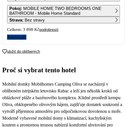
1
2
3
4
Pokoj
:
MOBILE HOME TWO BEDROOMS ONE
2 639
2 639
2 309
1 979
BATHROOM - Mobile Home Standard
Strava
:
Bez stravy
5
6
7
8
9
10
11
1 979
1 979
1 979
1 979
1 979
1 979
1 979
Celkem:
3 898 Kč
podrobnosti
12
13
14
15
16
17
18
Rezervujte
1 979
1 979
1 979
1 959
1 949
19
20
21
22
23
24
25
uložit do oblíbených
26
27
28
29
30
31
Proč si vybrat tento hotel
Mobilní domky Mobilhomes Camping Oliva se nacházejí v
oblíbeném istrijském letovisku Rabac a leží jen několik kroků od
oblázkové pláže a bazénového komplexu. Klidné prostředí kempu
Oliva, obklopeného olivovým hájem, zajišťuje dostatek soukromí a
vytváří příjemnou atmosféru pro odpočinkovou dovolenou u moře.
Moderně vybavené mobilní domy s klimatizací, kuchyňským
koutem a prostornou terasou nabízejí komfortní ubytování pro