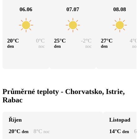
06.06
07.07
08.08
20
°C
0
°C
25
°C
-2
°C
27
°C
4
°C
den
noc
den
noc
den
noc
Průměrné teploty - Chorvatsko, Istrie,
Rabac
Říjen
Listopad
20
°C
8
°C
14
°C
6
den
noc
den