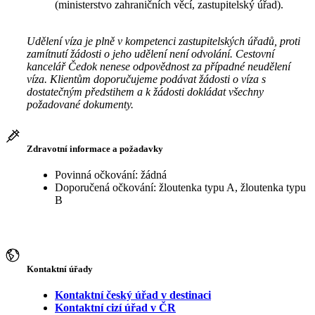
(ministerstvo zahraničních věcí, zastupitelský úřad).
Udělení víza je plně v kompetenci zastupitelských úřadů, proti
zamítnutí žádosti o jeho udělení není odvolání. Cestovní
kancelář Čedok nenese odpovědnost za případné neudělení
víza. Klientům doporučujeme podávat žádosti o víza s
dostatečným předstihem a k žádosti dokládat všechny
požadované dokumenty.
Zdravotní informace a požadavky
Povinná očkování: žádná
Doporučená očkování: žloutenka typu A, žloutenka typu
B
Kontaktní úřady
Kontaktní český úřad v destinaci
Kontaktní cizí úřad v ČR