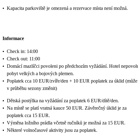
•
Kapacita parkoviště je omezená a rezervace místa není možná.
Informace
•
Check in: 14:00
•
Check out: 11:00
•
Domácí mazlíčci povoleni po předchozím vyžádání. Hotel nepovol
pobyt velkých a bojových plemen.
•
Poplatek cca 10 EUR/zvíře/den + 10 EUR poplatek za úklid (může
v průběhu sezony změnit)
•
Dětská postýlka na vyžádání za poplatek 6 EUR/dítě/den.
•
Na místě se platí vratná kauce 50 EUR. Závěrečný úklid je za
poplatek cca 15 EUR.
•
Výměna ložního prádla včetně ručníků je možná za 15 EUR.
•
Některé volnočasové aktivity jsou za poplatek.