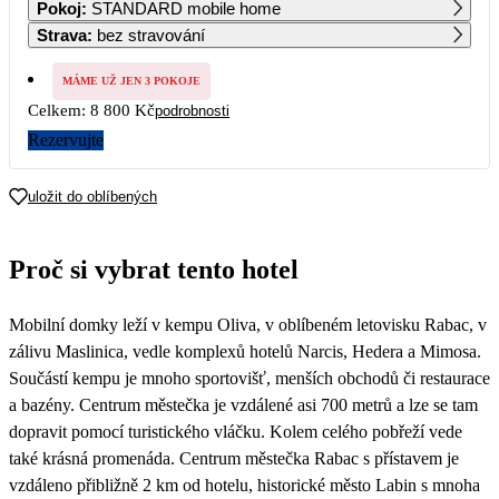
Pokoj
:
STANDARD mobile home
6 340
5 240
5 100
4 400
Strava
:
bez stravování
5
6
7
8
9
10
11
4 400
4 400
4 400
4 400
5 080
5 080
5 080
MÁME UŽ JEN 3 POKOJE
Celkem:
8 800 Kč
podrobnosti
12
13
14
15
16
17
18
5 080
5 080
5 080
4 400
4 400
4 400
4 400
Rezervujte
19
20
21
22
23
24
25
4 400
4 400
uložit do oblíbených
26
27
28
29
30
31
Proč si vybrat tento hotel
Mobilní domky leží v kempu Oliva, v oblíbeném letovisku Rabac, v
zálivu Maslinica, vedle komplexů hotelů Narcis, Hedera a Mimosa.
Součástí kempu je mnoho sportovišť, menších obchodů či restaurace
a bazény. Centrum městečka je vzdálené asi 700 metrů a lze se tam
dopravit pomocí turistického vláčku. Kolem celého pobřeží vede
také krásná promenáda. Centrum městečka Rabac s přístavem je
vzdáleno přibližně 2 km od hotelu, historické město Labin s mnoha