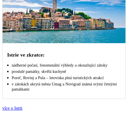
Istrie ve zkratce:
nádherné počasí, fenomenální výhledy a okouzlující zátoky
proslulé památky, skvělá kuchyně
Poreč, Rovinj a Pula – letoviska plná turistických atrakcí
v zátokách ukrytá města Umag a Novigrad známá svými četnými
památkami
více o Istrii