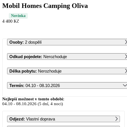
Mobil Homes Camping Oliva
Novinka
4 400 Kč
Osoby
:
2 dospělí
Odkud pojedete
:
Nerozhoduje
Délka pobytu
:
Nerozhoduje
Termín
:
04.10 - 08.10.2026
Říjen 2026
Nejlepší možnost v tomto období:
04.10
-
08.10.2026
(5 dní, 4 noci)
PO
ÚT
ST
ČT
PÁ
SO
NE
Odjezd
:
Vlastní doprava
1
2
3
4