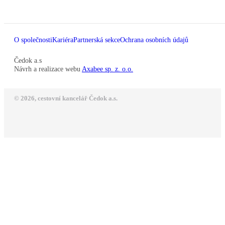
O společnosti
Kariéra
Partnerská sekce
Ochrana osobních údajů
Čedok a.s
Návrh a realizace webu
Axabee sp. z. o.o.
© 2026, cestovní kancelář Čedok a.s.