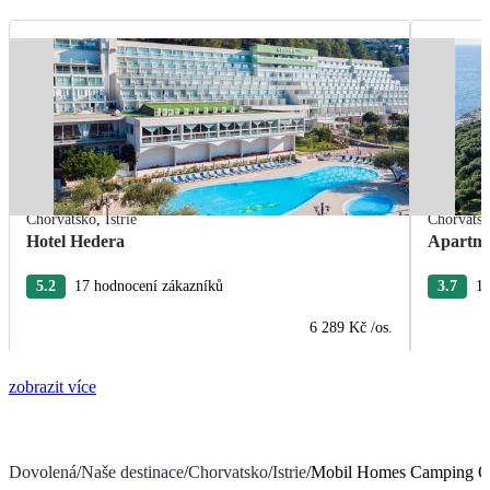
Chorvatsko
,
Istrie
Chorvats
Hotel Hedera
Apartm
5.2
17 hodnocení zákazníků
3.7
14
6 289 Kč
/os.
zobrazit více
Dovolená
/
Naše destinace
/
Chorvatsko
/
Istrie
/
Mobil Homes Camping O