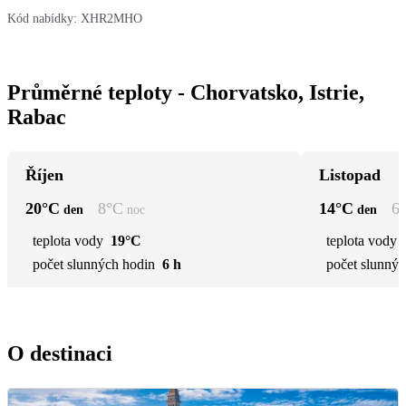
Kód nabídky:
XHR2MHO
Průměrné teploty - Chorvatsko, Istrie,
Rabac
Říjen
Listopad
20
°C
8
°C
14
°C
6
den
noc
den
teplota vody
19°C
teplota vody
počet slunných hodin
6 h
počet slunnýc
O destinaci