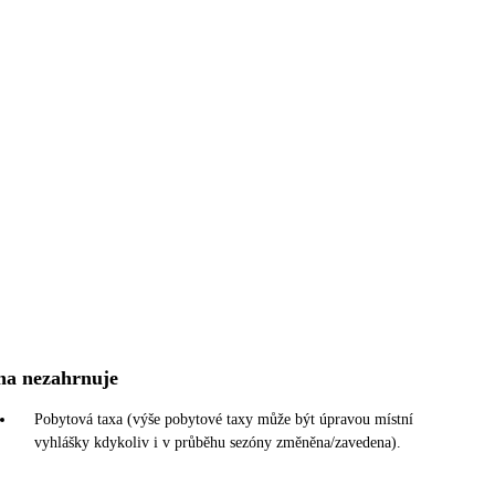
na nezahrnuje
Pobytová taxa (výše pobytové taxy může být úpravou místní
vyhlášky kdykoliv i v průběhu sezóny změněna/zavedena).