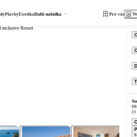
zdy
Plavby
Exotika
Další nabídka
Pro vás
St
l inclusive Resort
O
D
T
Ne
08
(3
O
P
s