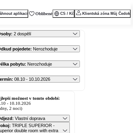
áhnout aplikaci
Oblíbené
CS / Kč
Klientská zóna Můj Čedok
Osoby
:
2 dospělí
dkud pojedete
:
Nerozhoduje
élka pobytu
:
Nerozhoduje
ermín
:
08.10 - 10.10.2026
jlepší možnost v tomto období:
.10
-
10.10.2026
 dny, 2 noci)
djezd
:
Vlastní doprava
okoj
:
TRIPLE SUPERIOR -
uperior double room with extra