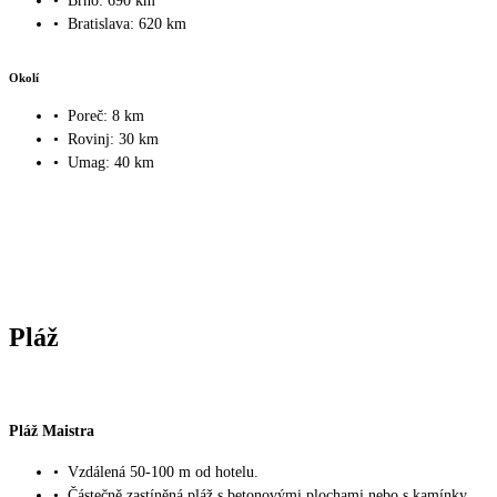
•
Brno: 690 km
•
Bratislava: 620 km
Okolí
•
Poreč: 8 km
•
Rovinj: 30 km
•
Umag: 40 km
Pláž
Pláž Maistra
•
Vzdálená 50-100 m od hotelu.
•
Částečně zastíněná pláž s betonovými plochami nebo s kamínky.