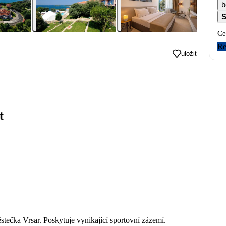
b
S
Ce
Re
uložit
t
stečka Vrsar. Poskytuje vynikající sportovní zázemí.