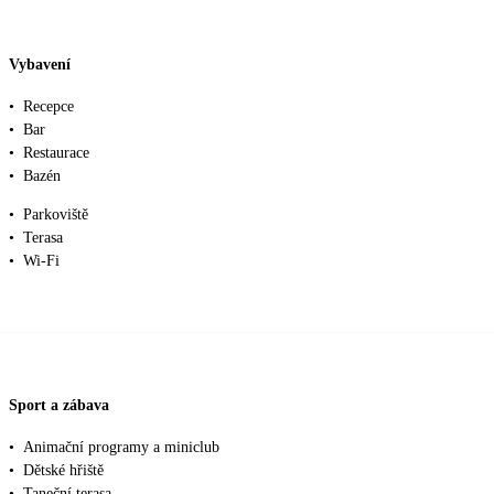
Vybavení
•
Recepce
•
Bar
•
Restaurace
•
Bazén
•
Parkoviště
•
Terasa
•
Wi-Fi
Sport a zábava
•
Animační programy a miniclub
•
Dětské hřiště
•
Taneční terasa