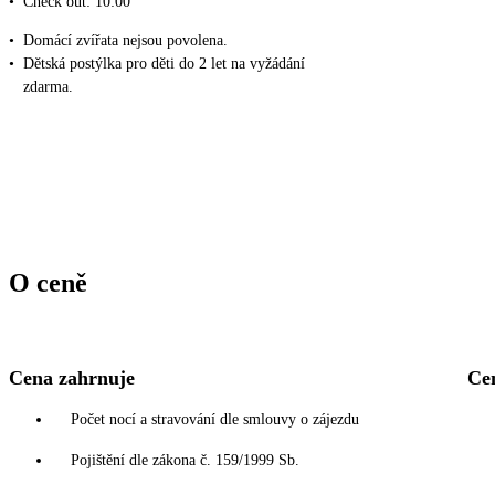
•
Check out: 10:00
•
Domácí zvířata nejsou povolena.
•
Dětská postýlka pro děti do 2 let na vyžádání
zdarma.
O ceně
Cena zahrnuje
Ce
Počet nocí a stravování dle smlouvy o zájezdu
Pojištění dle zákona č. 159/1999 Sb.