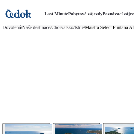
Last Minute
Pobytové zájezdy
Poznávací záje
více fotografií (25)
Dovolená
/
Naše destinace
/
Chorvatsko
/
Istrie
/
Maistra Select Funtana Al