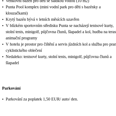
•
Venkovní bazén pro děti se sladkou vodou (10 m2)
•
Punta Pool komplex (mini vodní park pro děti s bazénky a
klouzačkami)
•
Krytý bazén bývá v letních měsících uzavřen
•
V blízkém sportovním středisku Punta se nacházejí tenisové kurty,
stolní tenis, minigolf, půjčovna člunů, šlapadel a kol, hudba na teras
animační programy
•
V hotelu je prostor pro čištění a servis jízdních kol a služba pro pran
cyklistického oblečení
•
Nedaleko: tenisové kurty, stolní tenis, minigolf, půjčovna člunů a
šlapadel
Parkování
•
Parkování za poplatek 1,50 EUR/ auto/ den.