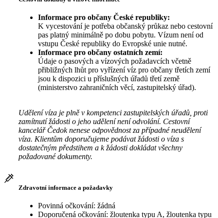
Informace pro občany České republiky:
K vycestování je potřeba občanský průkaz nebo cestovní
pas platný minimálně po dobu pobytu. Vízum není od
vstupu České republiky do Evropské unie nutné.
Informace pro občany ostatních zemí:
Údaje o pasových a vízových požadavcích včetně
přibližných lhůt pro vyřízení víz pro občany třetích zemí
jsou k dispozici u příslušných úřadů třetí země
(ministerstvo zahraničních věcí, zastupitelský úřad).
Udělení víza je plně v kompetenci zastupitelských úřadů, proti
zamítnutí žádosti o jeho udělení není odvolání. Cestovní
kancelář Čedok nenese odpovědnost za případné neudělení
víza. Klientům doporučujeme podávat žádosti o víza s
dostatečným předstihem a k žádosti dokládat všechny
požadované dokumenty.
Zdravotní informace a požadavky
Povinná očkování: žádná
Doporučená očkování: žloutenka typu A, žloutenka typu