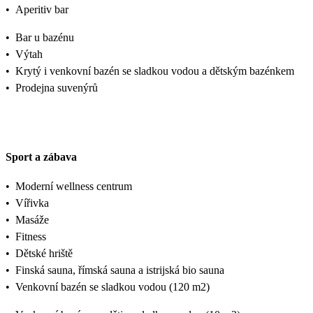
•
Aperitiv bar
•
Bar u bazénu
•
Výtah
•
Krytý i venkovní bazén se sladkou vodou a dětským bazénkem
•
Prodejna suvenýrů
Sport a zábava
•
Moderní wellness centrum
•
Vířivka
•
Masáže
•
Fitness
•
Dětské hriště
•
Finská sauna, římská sauna a istrijská bio sauna
•
Venkovní bazén se sladkou vodou (120 m2)