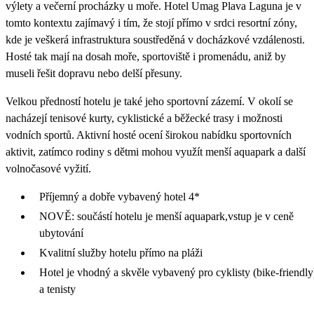
výlety a večerní procházky u moře. Hotel Umag Plava Laguna je v
tomto kontextu zajímavý i tím, že stojí přímo v srdci resortní zóny,
kde je veškerá infrastruktura soustředěná v docházkové vzdálenosti.
Hosté tak mají na dosah moře, sportoviště i promenádu, aniž by
museli řešit dopravu nebo delší přesuny.
Velkou předností hotelu je také jeho sportovní zázemí. V okolí se
nacházejí tenisové kurty, cyklistické a běžecké trasy i možnosti
vodních sportů. Aktivní hosté ocení širokou nabídku sportovních
aktivit, zatímco rodiny s dětmi mohou využít menší aquapark a další
volnočasové vyžití.
Příjemný a dobře vybavený hotel 4*
NOVĚ: součástí hotelu je menší aquapark,vstup je v ceně
ubytování
Kvalitní služby hotelu přímo na pláži
Hotel je vhodný a skvěle vybavený pro cyklisty (bike-friendly
a tenisty