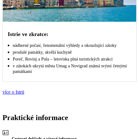
Istrie ve zkratce:
nádherné počasí, fenomenální výhledy a okouzlující zátoky
proslulé památky, skvělá kuchyně
Poreč, Rovinj a Pula – letoviska plná turistických atrakcí
v zátokách ukrytá města Umag a Novigrad známá svými četnými
památkami
více o Istrii
Praktické informace
Cestovní doklady a vízové informace