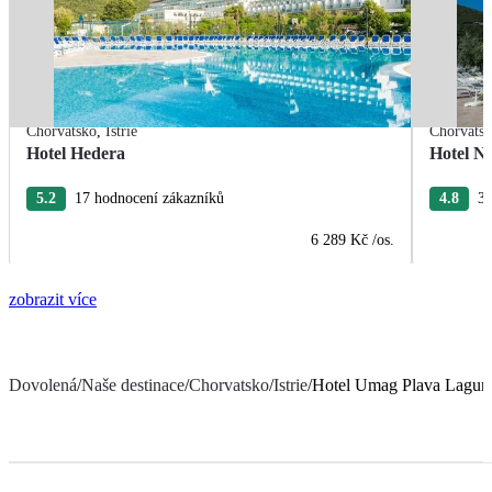
Chorvatsko
,
Istrie
Chorvats
Hotel Hedera
Hotel Na
5.2
17 hodnocení zákazníků
4.8
38
6 289 Kč
/os.
zobrazit více
Dovolená
/
Naše destinace
/
Chorvatsko
/
Istrie
/
Hotel Umag Plava Lagun