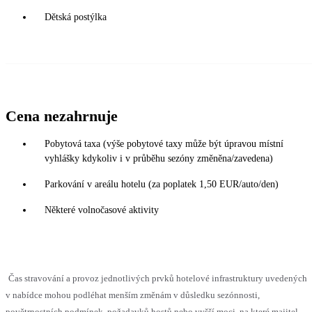
Dětská postýlka
Cena nezahrnuje
Pobytová taxa (výše pobytové taxy může být úpravou místní
vyhlášky kdykoliv i v průběhu sezóny změněna/zavedena)
Parkování v areálu hotelu (za poplatek 1,50 EUR/auto/den)
Některé volnočasové aktivity
Čas stravování a provoz jednotlivých prvků hotelové infrastruktury uvedených
v nabídce mohou podléhat menším změnám v důsledku sezónnosti,
povětrnostních podmínek, požadavků hostů nebo vyšší moci, na které majitel