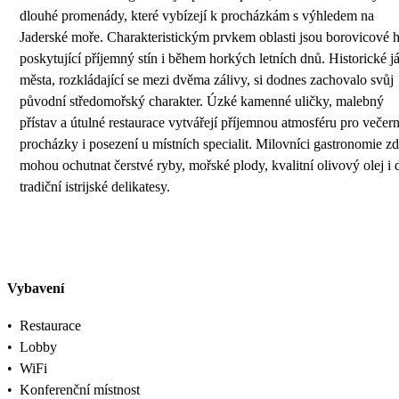
dlouhé promenády, které vybízejí k procházkám s výhledem na
Jaderské moře. Charakteristickým prvkem oblasti jsou borovicové h
poskytující příjemný stín i během horkých letních dnů. Historické j
města, rozkládající se mezi dvěma zálivy, si dodnes zachovalo svůj
původní středomořský charakter. Úzké kamenné uličky, malebný
přístav a útulné restaurace vytvářejí příjemnou atmosféru pro večern
procházky i posezení u místních specialit. Milovníci gastronomie z
mohou ochutnat čerstvé ryby, mořské plody, kvalitní olivový olej i d
tradiční istrijské delikatesy.
Vybavení
•
Restaurace
•
Lobby
•
WiFi
•
Konferenční místnost