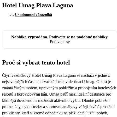
Hotel Umag Plava Laguna
5.3
3 hodnocení zákazníků
Nabídka vyprodána. Podívejte se na podobné nabídky.
Podívejte se
Proč si vybrat tento hotel
Čtyřhvezdičkový Hotel Umag Plava Laguna se nachází v jedné z
nejsevernějších částí chorvatské Istrie, v destinaci Umag. Oblast je
známá čistým mořem, upraveným pobřežím a propojením hotelových
resortů s borovicovými háji. Umag patří mezi ideální destinace pro
klidnější dovolenou s možností aktivního vyžití. Dlouhé pobřežní
promenády, cyklostezky a sportovní areály vytvářejí skvělé prostředí
pro klienty, kteří si kromě odpočinku na pláži chtějí užít i pohyb,