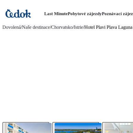
Last Minute
Pobytové zájezdy
Poznávací záje
více fotografií (12)
Dovolená
/
Naše destinace
/
Chorvatsko
/
Istrie
/
Hotel Plavi Plava Laguna