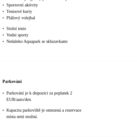
•
Sportovní aktivity
•
Tenisové kurty
•
Plážový volejbal
•
Stolní tenis
•
Vodní sporty
•
Nedaleko Aquapark se skluzavkami
Parkování
•
Parkování je k dispozici za poplatek 2
EUR/auto/den.
•
Kapacita parkoviště je omezená a rezervace
místa není možná.