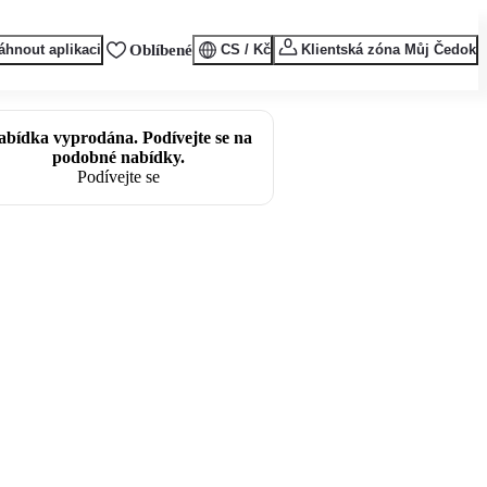
áhnout aplikaci
Oblíbené
CS / Kč
Klientská zóna Můj Čedok
abídka vyprodána. Podívejte se na
podobné nabídky.
Podívejte se