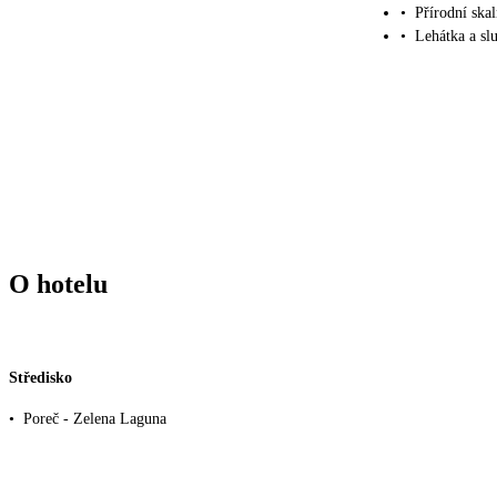
•
Přírodní ska
•
Lehátka a sl
O hotelu
Středisko
•
Poreč - Zelena Laguna