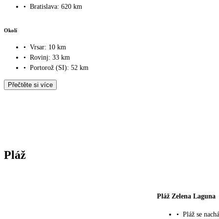
•
Bratislava: 620 km
Okolí
•
Vrsar: 10 km
•
Rovinj: 33 km
•
Portorož (SI): 52 km
Přečtěte si více
Pláž
Pláž Zelena Laguna
•
Pláž se nach