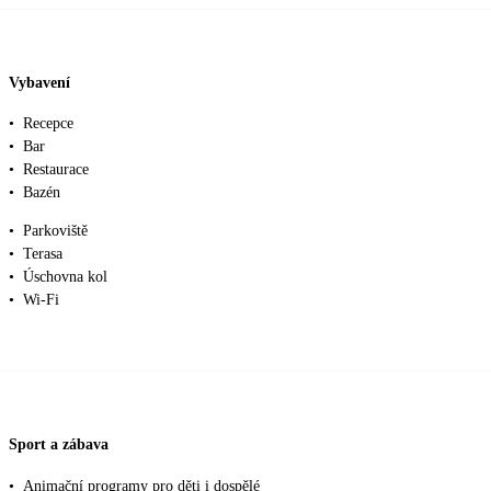
Vybavení
•
Recepce
•
Bar
•
Restaurace
•
Bazén
•
Parkoviště
•
Terasa
•
Úschovna kol
•
Wi-Fi
Sport a zábava
•
Animační programy pro děti i dospělé