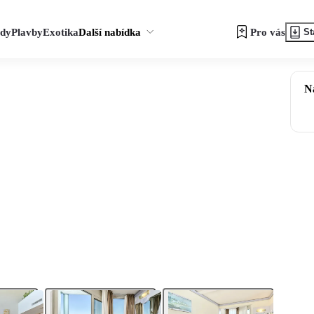
zdy
Plavby
Exotika
Další nabídka
Pro vás
St
N