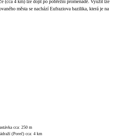
 (cca 4 km) lze dojít po pobřežní promenádě. Využít lze
vaného města se nachází Eufraziova bazilika, která je na
astávka cca: 250 m
ádraží (Poreč) cca: 4 km