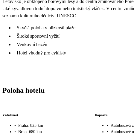
Letovisko je obklopeno borovými lesy a do centra zmiňovaného Poreče
také kyvadlovou lodní dopravu nebo turistický vláček. V centru zmiňo
seznamu kulturního dědictví UNESCO.
Skvělá poloha v blízkosti pláže
Široké sportovní vyžití
Venkovní bazén
Hotel vhodný pro cyklisty
Poloha hotelu
Vzdálenost
Doprava
•
Praha: 825 km
•
Autobusová z
•
Brno: 680 km
•
Autobusové n