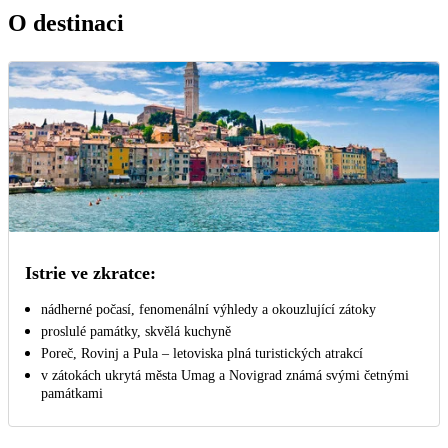
O destinaci
Istrie ve zkratce:
nádherné počasí, fenomenální výhledy a okouzlující zátoky
proslulé památky, skvělá kuchyně
Poreč, Rovinj a Pula – letoviska plná turistických atrakcí
v zátokách ukrytá města Umag a Novigrad známá svými četnými
památkami