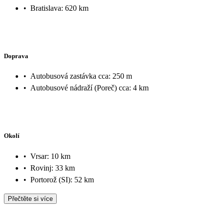
•
Bratislava: 620 km
Doprava
•
Autobusová zastávka cca: 250 m
•
Autobusové nádraží (Poreč) cca: 4 km
Okolí
•
Vrsar: 10 km
•
Rovinj: 33 km
•
Portorož (SI): 52 km
Přečtěte si více