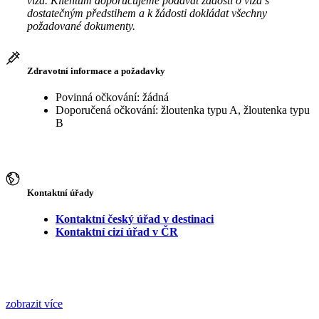
víza. Klientům doporučujeme podávat žádosti o víza s
dostatečným předstihem a k žádosti dokládat všechny
požadované dokumenty.
Zdravotní informace a požadavky
Povinná očkování: žádná
Doporučená očkování: žloutenka typu A, žloutenka typu
B
Kontaktní úřady
Kontaktní český úřad v destinaci
Kontaktní cizí úřad v ČR
zobrazit více