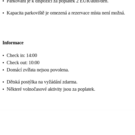
•
Parkování je k dispozici za poplatek 2 EUR/auto/den.
•
Kapacita parkoviště je omezená a rezervace místa není možná.
Informace
•
Check in: 14:00
•
Check out: 10:00
•
Domácí zvířata nejsou povolena.
•
Dětská postýlka na vyžádání zdarma.
•
Některé volnočasové aktivity jsou za poplatek.