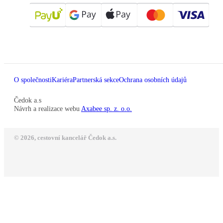
O společnosti
Kariéra
Partnerská sekce
Ochrana osobních údajů
Čedok a.s
Návrh a realizace webu
Axabee sp. z. o.o.
© 2026, cestovní kancelář Čedok a.s.