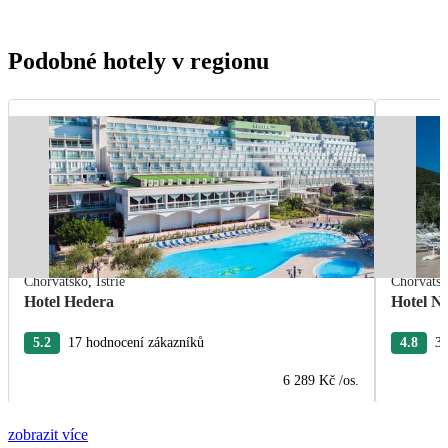
Podobné hotely v regionu
Chorvatsko
,
Istrie
Chorvats
Hotel Hedera
Hotel Na
5.2
17 hodnocení zákazníků
4.8
38
6 289 Kč
/os.
zobrazit více