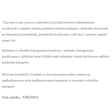
Čas stravování a provoz jednotlivých prvků hotelové infrastruktury
uvedených v nabídce mohou podléhat menším změnám v důsledku sezónnosti,
povětrnostních podmínek, požadavků hostů nebo vyšší moci, na které majitel
nemá vliv.
Informace o oficiální kategorizaci hotelu je v souladu s kategorizací
používanou v příslušné zemi. Každá země uplatňuje vlastní kritéria pro udělení
konkrétní kategorie.
Polovina hvězdičky uvedená ve slovním popisu může označovat
nadhodnocenou nebo podhodnocenou kategorii ve srovnání s oficiální
kategorií.
Kód nabídky:
XHR2MOL