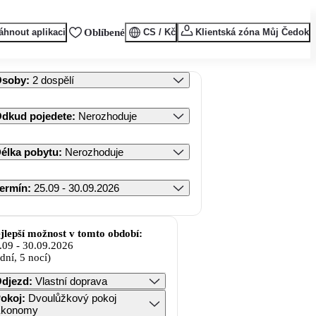
áhnout aplikaci
Oblíbené
CS / Kč
Klientská zóna Můj Čedok
Osoby
:
2 dospělí
dkud pojedete
:
Nerozhoduje
élka pobytu
:
Nerozhoduje
ermín
:
25.09 - 30.09.2026
jlepší možnost v tomto období:
.09
-
30.09.2026
 dní, 5 nocí)
djezd
:
Vlastní doprava
okoj
:
Dvoulůžkový pokoj
konomy