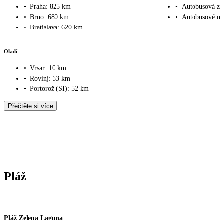
•
Praha: 825 km
•
Autobusová z
•
Brno: 680 km
•
Autobusové n
•
Bratislava: 620 km
Okolí
•
Vrsar: 10 km
•
Rovinj: 33 km
•
Portorož (SI): 52 km
Přečtěte si více
Pláž
Pláž Zelena Laguna