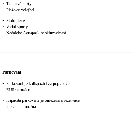
•
Tenisové kurty
•
Plážový volejbal
•
Stolní tenis
•
Vodní sporty
•
Nedaleko Aquapark se skluzavkami
Parkování
•
Parkování je k dispozici za poplatek 2
EUR/auto/den.
•
Kapacita parkoviště je omezená a rezervace
místa není možná.