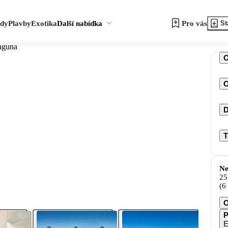
zdy
Plavby
Exotika
Další nabídka
Pro vás
St
aguna
O
D
T
Ne
25
(6
O
P
E