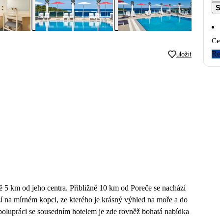
S
Ce
Re
uložit
ě 5 km od jeho centra. Přibližně 10 km od Poreče se nachází
í na mírném kopci, ze kterého je krásný výhled na moře a do
 spolupráci se sousedním hotelem je zde rovněž bohatá nabídka