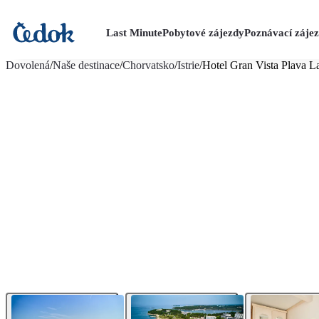
Last Minute
Pobytové zájezdy
Poznávací záje
více fotografií (14)
Dovolená
/
Naše destinace
/
Chorvatsko
/
Istrie
/
Hotel Gran Vista Plava L