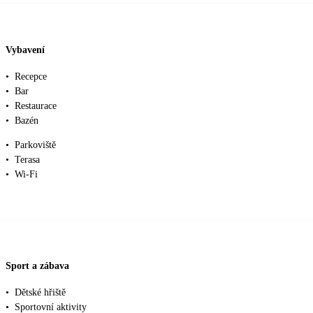
Vybavení
•
Recepce
•
Bar
•
Restaurace
•
Bazén
•
Parkoviště
•
Terasa
•
Wi-Fi
Sport a zábava
•
Dětské hřiště
•
Sportovní aktivity