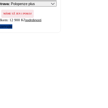
trava
:
Polopenze plus
MÁME UŽ JEN 1 POKOJ
lkem:
12 900 Kč
podrobnosti
zervujte