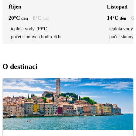
Říjen
Listopad
20
°C
8
°C
14
°C
6
den
noc
den
teplota vody
19°C
teplota vody
počet slunných hodin
6 h
počet slunnýc
O destinaci