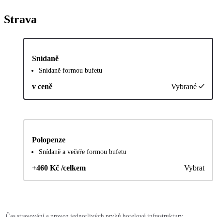
Strava
Snídaně
Snídaně formou bufetu
v ceně
Vybrané
Polopenze
Snídaně a večeře formou bufetu
+460 Kč /celkem
Vybrat
Čas stravování a provoz jednotlivých prvků hotelové infrastruktury