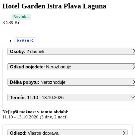
Hotel Garden Istra Plava Laguna
Novinka
3 589 Kč
Osoby
:
2 dospělí
Odkud pojedete
:
Nerozhoduje
Délka pobytu
:
Nerozhoduje
Termín
:
11.10 - 13.10.2026
Říjen 2026
Nejlepší možnost v tomto období:
11.10
-
13.10.2026
(3 dny, 2 noci)
PO
ÚT
ST
ČT
PÁ
SO
NE
Odjezd
:
Vlastní doprava