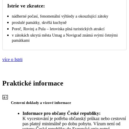
Istrie ve zkratce:
nádherné počasí, fenomenální výhledy a okouzlující zátoky
proslulé památky, skvělá kuchyně
Poreč, Rovinj a Pula – letoviska plná turistických atrakcí
v zátokách ukrytá města Umag a Novigrad známá svými četnými
památkami
více o Istrii
Praktické informace
Cestovní doklady a vízové informace
Informace pro občany České republiky:
K vycestování je potřeba občanský průkaz nebo cestovní
pas platný minimálně po dobu pobytu. Vízum není od
vstupu České republiky do Evropské unie nutné.