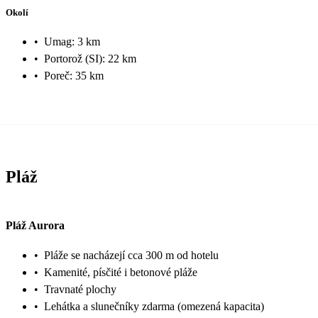
Okolí
•
Umag: 3 km
•
Portorož (SI): 22 km
•
Poreč: 35 km
Pláž
Pláž Aurora
•
Pláže se nacházejí cca 300 m od hotelu
•
Kamenité, písčité i betonové pláže
•
Travnaté plochy
•
Lehátka a slunečníky zdarma (omezená kapacita)