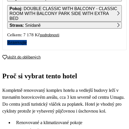
1
2
3
4
Pokoj
:
DOUBLE CLASSIC WITH BALCONY - CLASSIC
ROOM WITH BALCONY PARK SIDE WITH EXTRA
BED
5
6
7
8
9
10
11
Strava
:
Snídaně
3 589
Celkem:
7 178 Kč
podrobnosti
12
13
14
15
16
17
18
3 589
3 589
3 679
Rezervujte
19
20
21
22
23
24
25
3 679
3 679
3 679
3 679
3 679
3 679
3 679
uložit do oblíbených
26
27
28
29
30
31
3 679
3 679
3 679
3 679
3 679
3 679
Proč si vybrat tento hotel
Kompletně renovovaný komplex hotelu a vedlejší budovy leží v
travnatém borovicovém areálu, cca 3 km severně od centra Umagu.
Do centra jezdí turistický vláček za poplatek. Hotel je vhodný pro
cyklisty protože je vybavený půjčovnou i úschovnou kol.
Renovované a klimatizované pokoje