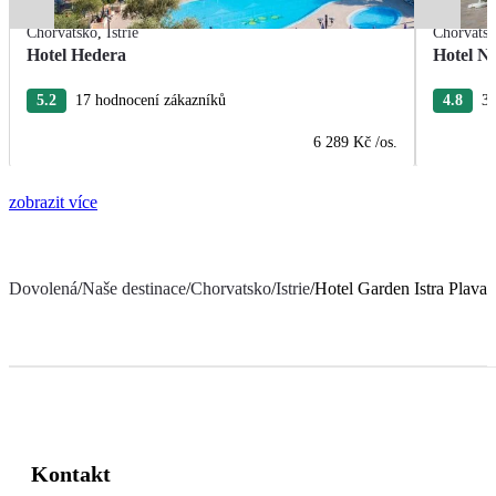
Chorvatsko
,
Istrie
Chorvats
Hotel Hedera
Hotel Na
5.2
17 hodnocení zákazníků
4.8
38
6 289 Kč
/os.
zobrazit více
Dovolená
/
Naše destinace
/
Chorvatsko
/
Istrie
/
Hotel Garden Istra Plava
Kontakt