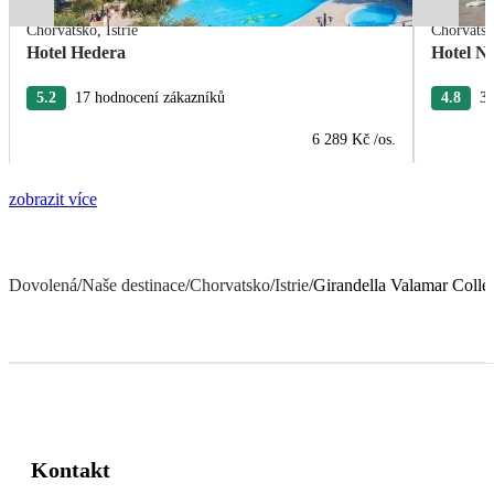
Chorvatsko
,
Istrie
Chorvats
Hotel Hedera
Hotel Na
5.2
17 hodnocení zákazníků
4.8
38
6 289 Kč
/os.
zobrazit více
Dovolená
/
Naše destinace
/
Chorvatsko
/
Istrie
/
Girandella Valamar Collec
Kontakt