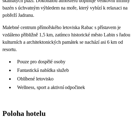
skalnatých pláží. Dokonalou atmosféru doplňuje venkovní infinity
bazén s úchvatným výhledem na moře, který vybízí k relaxaci na
pobřeží Jadranu.
Malebné centrum přímořského letoviska Rabac s přístavem je
vzdáleno přibližně 1,5 km, zatímco historické město Labin s řadou
kulturních a architektonických památek se nachází asi 6 km od
resortu.
Pouze pro dospělé osoby
Fantastická nabídka služeb
Oblíbené letovisko
Wellness, sport a aktivní odpočinek
Poloha hotelu