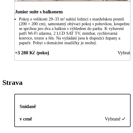
Junior suite s balkonem
Pokoj o velikosti 29–33 m² nabízí ložnici s manželskou postelí
(200 × 200 cm), samostatný obývací pokoj s pohovkou, koupelnu
se sprchou pro dva a balkon s výhledem do parku. K vybavení
patří Wi-Fi zdarma, 2 LCD SAT TV, minibar, rychlovarná
konvice, trezor a fén. Na vyžádání jsou k dispozici župany a
papuče. Pobyt s domácími mazlíčky je možný.
+3 280 Kč /pokoj
Vybrat
Strava
Snídaně
v ceně
Vybrané