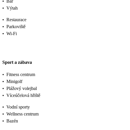
•
Bar
•
Výtah
•
Restaurace
•
Parkoviště
•
Wi-Fi
Sport a zábava
•
Fitness centrum
•
Minigolf
•
Plážový volejbal
•
Víceúčelová hřiště
•
Vodní sporty
•
Wellness centrum
•
Bazén