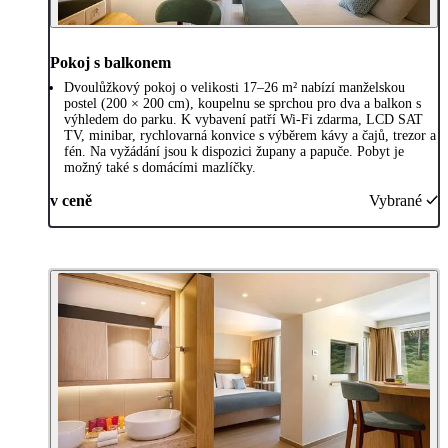
Pokoj s balkonem
Dvoulůžkový pokoj o velikosti 17–26 m² nabízí manželskou
postel (200 × 200 cm), koupelnu se sprchou pro dva a balkon s
výhledem do parku. K vybavení patří Wi-Fi zdarma, LCD SAT
TV, minibar, rychlovarná konvice s výběrem kávy a čajů, trezor a
fén. Na vyžádání jsou k dispozici župany a papuče. Pobyt je
možný také s domácími mazlíčky.
v ceně
Vybrané