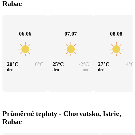
Rabac
06.06
07.07
08.08
20
°C
0
°C
25
°C
-2
°C
27
°C
4
°C
den
noc
den
noc
den
noc
Průměrné teploty - Chorvatsko, Istrie,
Rabac