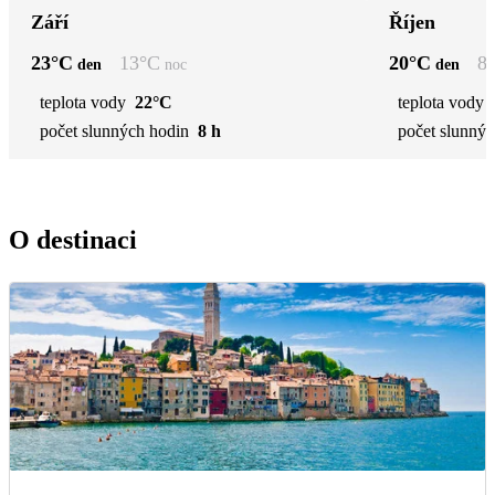
Září
Říjen
23
°C
13
°C
20
°C
8
den
noc
den
teplota vody
22°C
teplota vody
počet slunných hodin
8 h
počet slunnýc
O destinaci