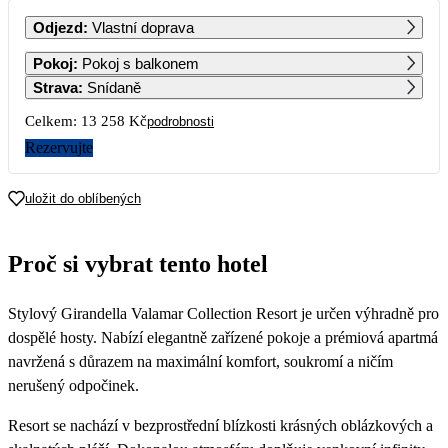
PO
ÚT
ST
ČT
PÁ
SO
NE
Odjezd
:
Vlastní doprava
1
2
3
4
5
6
Pokoj
:
Pokoj s balkonem
13 309
16 879
16 879
15 989
15 089
Strava
:
Snídaně
7
8
9
10
11
12
13
Celkem:
13 258 Kč
podrobnosti
9 009
9 009
9 009
9 009
Rezervujte
14
15
16
17
18
19
20
14 199
14 199
10 739
10 739
9 919
9 089
8 269
uložit do oblíbených
21
22
23
24
25
26
27
8 269
6 629
6 629
6 629
Proč si vybrat tento hotel
28
29
30
Stylový Girandella Valamar Collection Resort je určen výhradně pro
dospělé hosty. Nabízí elegantně zařízené pokoje a prémiová apartmá
navržená s důrazem na maximální komfort, soukromí a ničím
nerušený odpočinek.
Resort se nachází v bezprostřední blízkosti krásných oblázkových a