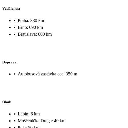
Vzdálenost
•
Praha: 830 km
•
Brno: 690 km
•
Bratislava: 600 km
Doprava
•
Autobusová zastávka cca: 350 m
Okolí
•
Labin: 6 km
•
Mošćenička Draga: 40 km
•
Pula: 50 km