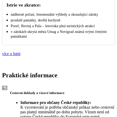
Istrie ve zkratce:
nádherné počasí, fenomenální výhledy a okouzlující zátoky
proslulé památky, skvělá kuchyně
Poreč, Rovinj a Pula – letoviska plná turistických atrakcí
v zátokách ukrytá města Umag a Novigrad známá svými četnými
památkami
více o Istrii
Praktické informace
Cestovní doklady a vízové informace
Informace pro občany České republiky:
K vycestování je potřeba občanský průkaz nebo cestovní
pas platný minimálně po dobu pobytu. Vízum není od
vstupu České republiky do Evropské unie nutné.