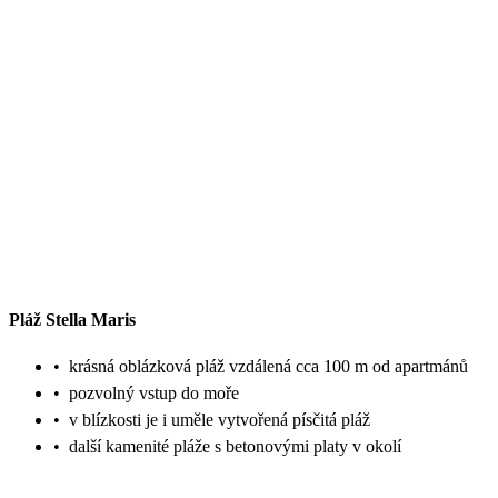
Pláž Stella Maris
•
krásná oblázková pláž vzdálená cca 100 m od apartmánů
•
pozvolný vstup do moře
•
v blízkosti je i uměle vytvořená písčitá pláž
•
další kamenité pláže s betonovými platy v okolí