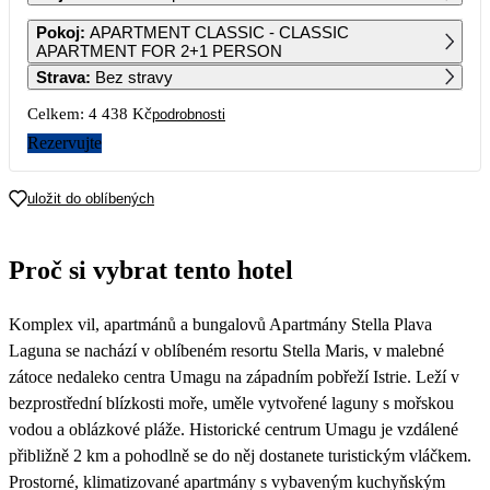
1
2
3
4
5
6
Pokoj
:
APARTMENT CLASSIC - CLASSIC
3 439
APARTMENT FOR 2+1 PERSON
Strava
:
Bez stravy
7
8
9
10
11
12
13
3 369
2 249
Celkem:
4 438 Kč
podrobnosti
14
15
16
17
18
19
20
Rezervujte
2 219
2 219
2 219
2 219
2 219
21
22
23
24
25
26
27
uložit do oblíbených
28
29
30
Proč si vybrat tento hotel
Komplex vil, apartmánů a bungalovů Apartmány Stella Plava
Laguna se nachází v oblíbeném resortu Stella Maris, v malebné
zátoce nedaleko centra Umagu na západním pobřeží Istrie. Leží v
bezprostřední blízkosti moře, uměle vytvořené laguny s mořskou
vodou a oblázkové pláže. Historické centrum Umagu je vzdálené
přibližně 2 km a pohodlně se do něj dostanete turistickým vláčkem.
Prostorné, klimatizované apartmány s vybaveným kuchyňským