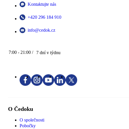
Kontaktujte nás
+420 296 184 910
info@cedok.cz
7:00 - 21:00 /
7 dní v týdnu
O Čedoku
O společnosti
Pobočky