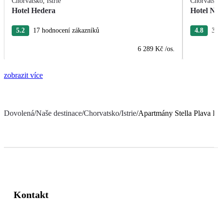
Chorvatsko
,
Istrie
Chorvats
Hotel Hedera
Hotel Na
5.2
17 hodnocení zákazníků
4.8
38
6 289 Kč
/os.
zobrazit více
Dovolená
/
Naše destinace
/
Chorvatsko
/
Istrie
/
Apartmány Stella Plava 
Kontakt