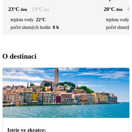
23
°C
13
°C
20
°C
8
den
noc
den
teplota vody
22°C
teplota vody
počet slunných hodin
8 h
počet slunnýc
O destinaci
Istrie ve zkratce: