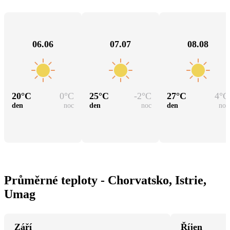
06.06
07.07
08.08
20
°C
0
°C
25
°C
-2
°C
27
°C
4
°C
den
noc
den
noc
den
noc
Průměrné teploty - Chorvatsko, Istrie,
Umag
Září
Říjen