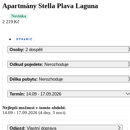
Apartmány Stella Plava Laguna
Novinka
2 219 Kč
Osoby
:
2 dospělí
Odkud pojedete
:
Nerozhoduje
Délka pobytu
:
Nerozhoduje
Termín
:
14.09 - 17.09.2026
Září 2026
Nejlepší možnost v tomto období:
14.09
-
17.09.2026
(4 dny, 3 noci)
PO
ÚT
ST
ČT
PÁ
SO
NE
Odjezd
:
Vlastní doprava