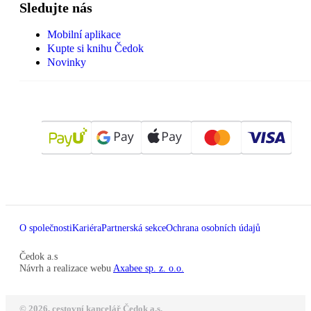
Sledujte nás
Mobilní aplikace
Kupte si knihu Čedok
Novinky
O společnosti
Kariéra
Partnerská sekce
Ochrana osobních údajů
Čedok a.s
Návrh a realizace webu
Axabee sp. z. o.o.
© 2026, cestovní kancelář Čedok a.s.