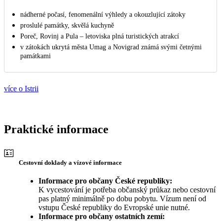
nádherné počasí, fenomenální výhledy a okouzlující zátoky
proslulé památky, skvělá kuchyně
Poreč, Rovinj a Pula – letoviska plná turistických atrakcí
v zátokách ukrytá města Umag a Novigrad známá svými četnými
památkami
více o Istrii
Praktické informace
Cestovní doklady a vízové informace
Informace pro občany České republiky:
K vycestování je potřeba občanský průkaz nebo cestovní
pas platný minimálně po dobu pobytu. Vízum není od
vstupu České republiky do Evropské unie nutné.
Informace pro občany ostatních zemí: