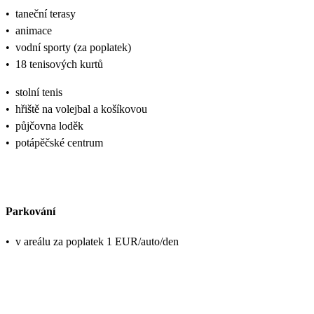
•
taneční terasy
•
animace
•
vodní sporty (za poplatek)
•
18 tenisových kurtů
•
stolní tenis
•
hřiště na volejbal a košíkovou
•
půjčovna loděk
•
potápěčské centrum
Parkování
•
v areálu za poplatek 1 EUR/auto/den