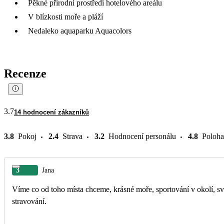
Pěkné přírodní prostředí hotelového areálu
V blízkosti moře a pláží
Nedaleko aquaparku Aquacolors
Recenze
3.7
14 hodnocení zákazníků
3.8
Pokoj
2.4
Strava
3.2
Hodnocení personálu
4.8
Poloha
3
Jana
Víme co od toho místa chceme, krásné moře, sportování v okolí, s
stravování.