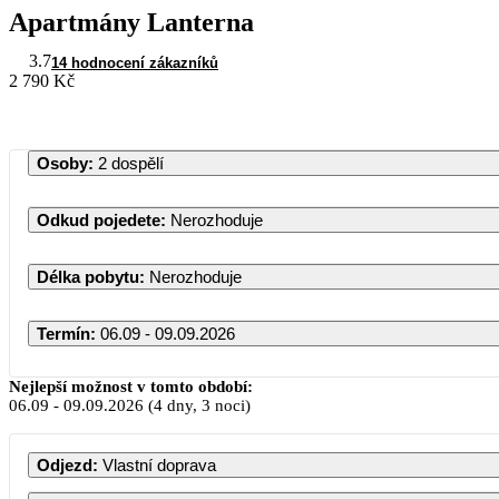
Apartmány Lanterna
3.7
14 hodnocení zákazníků
2 790 Kč
Osoby
:
2 dospělí
Odkud pojedete
:
Nerozhoduje
Délka pobytu
:
Nerozhoduje
Termín
:
06.09 - 09.09.2026
Září 2026
Nejlepší možnost v tomto období:
06.09
-
09.09.2026
(4 dny, 3 noci)
PO
ÚT
ST
ČT
PÁ
SO
Odjezd
:
Vlastní doprava
1
2
3
4
5