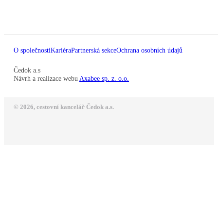
O společnosti
Kariéra
Partnerská sekce
Ochrana osobních údajů
Čedok a.s
Návrh a realizace webu
Axabee sp. z. o.o.
© 2026, cestovní kancelář Čedok a.s.