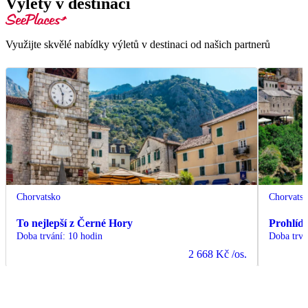
Výlety v destinaci
Využijte skvělé nabídky výletů v destinaci od našich partnerů
Chorvatsko
Chorvats
To nejlepší z Černé Hory
Prohlíd
Doba trvání
:
10 hodin
Doba trvá
2 668 Kč
/os.