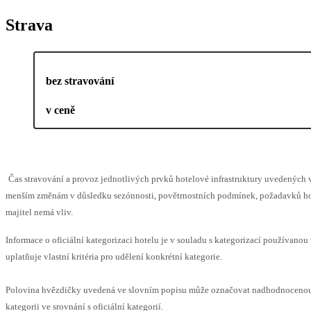
Strava
bez stravování
v ceně
Čas stravování a provoz jednotlivých prvků hotelové infrastruktury uvedených
menším změnám v důsledku sezónnosti, povětrnostních podmínek, požadavků hos
majitel nemá vliv.
Informace o oficiální kategorizaci hotelu je v souladu s kategorizací používanou
uplatňuje vlastní kritéria pro udělení konkrétní kategorie.
Polovina hvězdičky uvedená ve slovním popisu může označovat nadhodnocen
kategorii ve srovnání s oficiální kategorií.