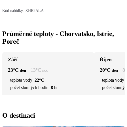
Kód nabídky:
XHR2ALA
Průměrné teploty - Chorvatsko, Istrie,
Poreč
Září
Říjen
23
°C
13
°C
20
°C
8
den
noc
den
teplota vody
22°C
teplota vody
počet slunných hodin
8 h
počet slunnýc
O destinaci