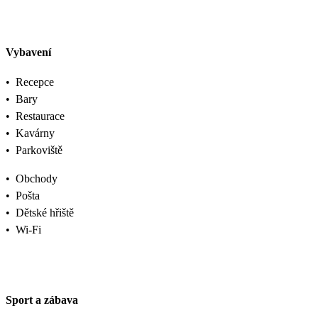
Vybavení
•
Recepce
•
Bary
•
Restaurace
•
Kavárny
•
Parkoviště
•
Obchody
•
Pošta
•
Dětské hřiště
•
Wi-Fi
Sport a zábava