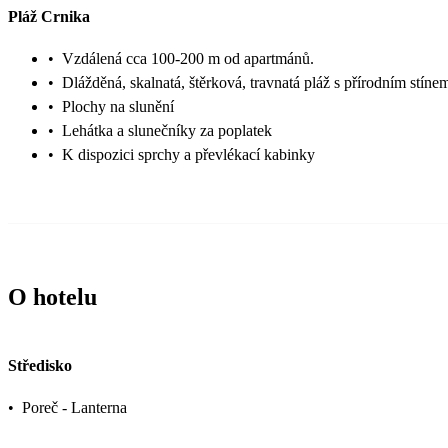
Pláž Crnika
•
Vzdálená cca 100-200 m od apartmánů.
•
Dlážděná, skalnatá, štěrková, travnatá pláž s přírodním stíne
•
Plochy na slunění
•
Lehátka a slunečníky za poplatek
•
K dispozici sprchy a převlékací kabinky
O hotelu
Středisko
•
Poreč - Lanterna