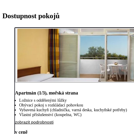
Dostupnost pokojů
Apartmán (1/3), mořská strana
Ložnice s oddělenými lůžky
Obývací pokoj s rozkládací pohovkou
Vybavená kuchyň (chladnička, varná deska, kuchyňské potřeby)
Vlastní příslušenství (koupelna, WC)
zobrazit podrobnosti
v ceně