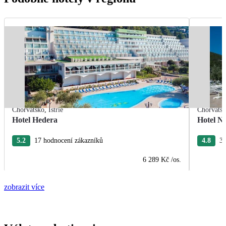
Chorvatsko
,
Istrie
Chorvats
Hotel Hedera
Hotel Na
5.2
17 hodnocení zákazníků
4.8
38
6 289 Kč
/os.
zobrazit více