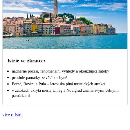
Istrie ve zkratce:
nádherné počasí, fenomenální výhledy a okouzlující zátoky
proslulé památky, skvělá kuchyně
Poreč, Rovinj a Pula – letoviska plná turistických atrakcí
v zátokách ukrytá města Umag a Novigrad známá svými četnými
památkami
více o Istrii