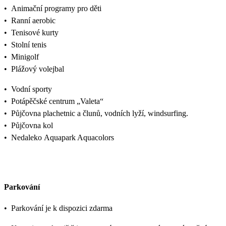
•
Animační programy pro děti
•
Ranní aerobic
•
Tenisové kurty
•
Stolní tenis
•
Minigolf
•
Plážový volejbal
•
Vodní sporty
•
Potápěčské centrum „Valeta“
•
Půjčovna plachetnic a člunů, vodních lyží, windsurfing.
•
Půjčovna kol
•
Nedaleko Aquapark Aquacolors
Parkování
•
Parkování je k dispozici zdarma