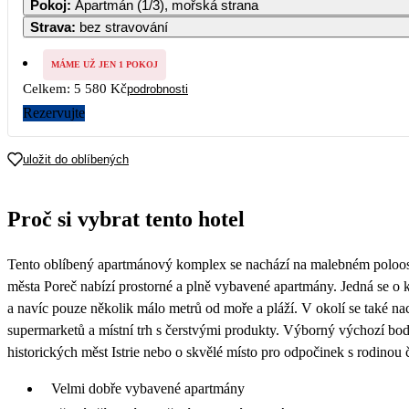
Pokoj
:
Apartmán (1/3), mořská strana
3 600
3 600
3 600
3 390
3 180
Strava
:
bez stravování
7
8
9
10
11
12
2 790
2 790
2 790
2 790
2 790
2 790
MÁME UŽ JEN 1 POKOJ
Celkem:
5 580 Kč
podrobnosti
14
15
16
17
18
19
2 790
2 790
2 790
2 790
2 790
2 790
Rezervujte
21
22
23
24
25
26
uložit do oblíbených
28
29
30
Proč si vybrat tento hotel
Tento oblíbený apartmánový komplex se nachází na malebném poloos
města Poreč nabízí prostorné a plně vybavené apartmány. Jedná se o k
a navíc pouze několik málo metrů od moře a pláží. V okolí se také na
supermarketů a místní trh s čerstvými produkty. Výborný výchozí bod
historických měst Istrie nebo o skvělé místo pro odpočinek s rodinou či
Velmi dobře vybavené apartmány