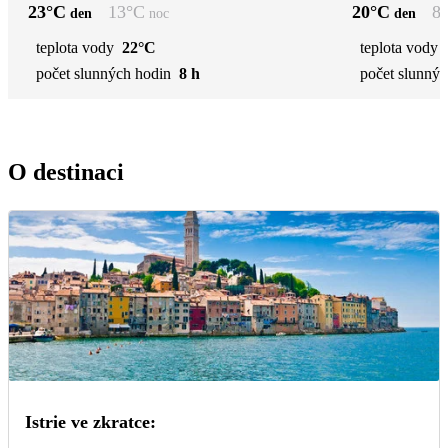
23
°C
13
°C
20
°C
8
den
noc
den
teplota vody
22°C
teplota vody
počet slunných hodin
8 h
počet slunnýc
O destinaci
Istrie ve zkratce: