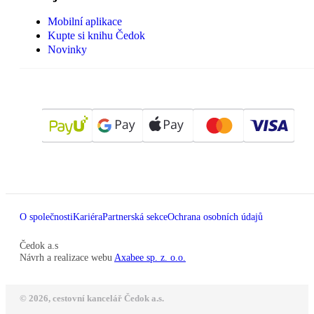
Mobilní aplikace
Kupte si knihu Čedok
Novinky
O společnosti
Kariéra
Partnerská sekce
Ochrana osobních údajů
Čedok a.s
Návrh a realizace webu
Axabee sp. z. o.o.
© 2026, cestovní kancelář Čedok a.s.