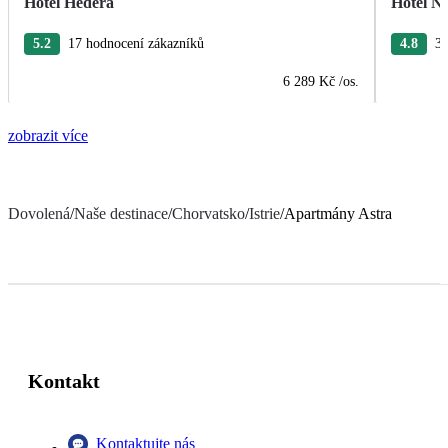
Hotel Hedera
Hotel Na
5.2
17 hodnocení zákazníků
4.8
38
6 289 Kč
/os.
zobrazit více
Dovolená
/
Naše destinace
/
Chorvatsko
/
Istrie
/
Apartmány Astra
Kontakt
Kontaktujte nás