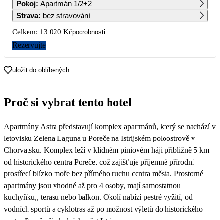
Pokoj
:
Apartmán 1/2+2
Strava
:
bez stravování
7
8
9
10
11
12
13
Celkem:
13 020 Kč
podrobnosti
Rezervujte
14
15
16
17
18
19
20
6 510
6 510
uložit do oblíbených
21
22
23
24
25
26
27
6 510
6 510
6 510
6 510
6 510
6 510
Proč si vybrat tento hotel
28
29
30
Apartmány Astra představují komplex apartmánů, který se nachází v
letovisku Zelena Laguna u Poreče na Istrijském poloostrově v
Chorvatsku. Komplex leží v klidném piniovém háji přibližně 5 km
od historického centra Poreče, což zajišťuje příjemné přírodní
prostředí blízko moře bez přímého ruchu centra města. Prostorné
apartmány jsou vhodné až pro 4 osoby, mají samostatnou
kuchyňku,, terasu nebo balkon. Okolí nabízí pestré vyžití, od
vodních sportů a cyklotras až po možnost výletů do historického