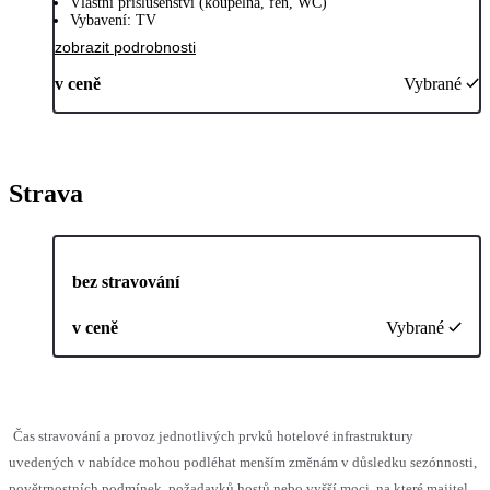
Vlastní příslušenství (koupelna, fén, WC)
Vybavení: TV
zobrazit podrobnosti
v ceně
Vybrané
Strava
bez stravování
v ceně
Vybrané
Čas stravování a provoz jednotlivých prvků hotelové infrastruktury
uvedených v nabídce mohou podléhat menším změnám v důsledku sezónnosti,
povětrnostních podmínek, požadavků hostů nebo vyšší moci, na které majitel