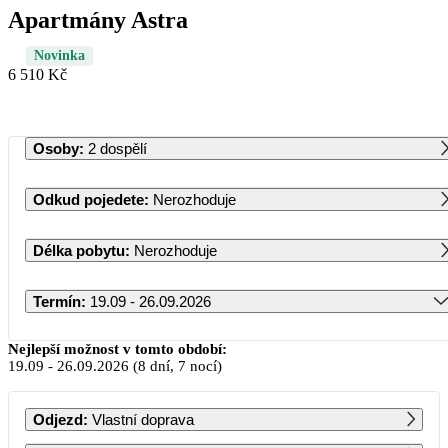
Apartmány Astra
Novinka
6 510 Kč
Osoby
:
2 dospělí
Odkud pojedete
:
Nerozhoduje
Délka pobytu
:
Nerozhoduje
Termín
:
19.09 - 26.09.2026
Září 2026
Nejlepší možnost v tomto období:
19.09
-
26.09.2026
(8 dní, 7 nocí)
PO
ÚT
ST
ČT
PÁ
SO
NE
Odjezd
:
Vlastní doprava
1
2
3
4
5
6