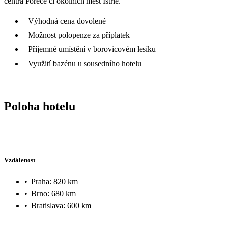
centra Poreče či okolních měst Istrie.
Výhodná cena dovolené
Možnost polopenze za příplatek
Příjemné umístění v borovicovém lesíku
Využití bazénu u sousedního hotelu
Poloha hotelu
Vzdálenost
•
Praha: 820 km
•
Brno: 680 km
•
Bratislava: 600 km