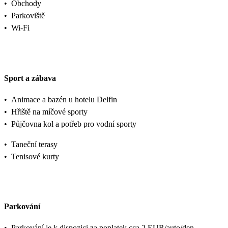
•
Obchody
•
Parkoviště
•
Wi-Fi
Sport a zábava
•
Animace a bazén u hotelu Delfin
•
Hřiště na míčové sporty
•
Půjčovna kol a potřeb pro vodní sporty
•
Taneční terasy
•
Tenisové kurty
Parkování
•
Parkování je k dispozici za poplatek cca 2 EUR/auto/den.