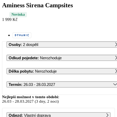
Aminess Sirena Campsites
Novinka
1 999 Kč
Osoby
:
2 dospělí
Odkud pojedete
:
Nerozhoduje
Délka pobytu
:
Nerozhoduje
Termín
:
26.03 - 28.03.2027
Březen 2027
Nejlepší možnost v tomto období:
26.03
-
28.03.2027
(3 dny, 2 noci)
PO
ÚT
ST
ČT
PÁ
SO
NE
Odjezd
:
Vlastní doprava