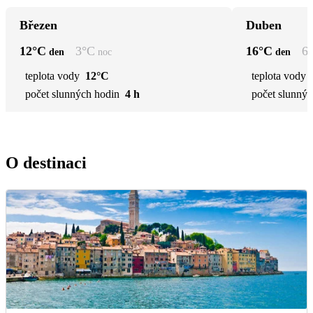
Březen
Duben
12
°C
3
°C
16
°C
6
den
noc
den
teplota vody
12°C
teplota vody
počet slunných hodin
4 h
počet slunnýc
O destinaci