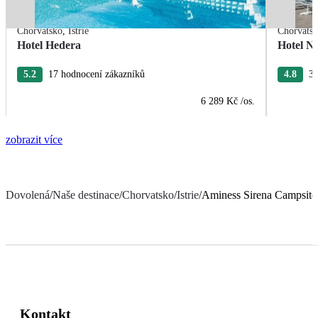
Chorvatsko
,
Istrie
Chorvats
Hotel Hedera
Hotel Na
5.2
17 hodnocení zákazníků
4.8
38
6 289 Kč
/os.
zobrazit více
Dovolená
/
Naše destinace
/
Chorvatsko
/
Istrie
/
Aminess Sirena Campsite
Kontakt