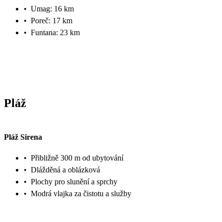
•
Umag: 16 km
•
Poreč: 17 km
•
Funtana: 23 km
Pláž
Pláž Sirena
•
Přibližně 300 m od ubytování
•
Dlážděná a oblázková
•
Plochy pro slunění a sprchy
•
Modrá vlajka za čistotu a služby