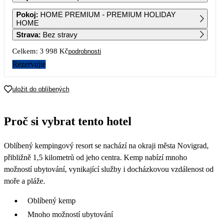
1
2
3
4
5
6
7
Pokoj
:
HOME PREMIUM - PREMIUM HOLIDAY
HOME
Strava
:
Bez stravy
8
9
10
11
12
13
14
Celkem:
3 998 Kč
podrobnosti
15
16
17
18
19
20
21
Rezervujte
22
23
24
25
26
27
28
uložit do oblíbených
1 999
1 999
1 999
29
30
31
Proč si vybrat tento hotel
1 999
1 999
1 999
Oblíbený kempingový resort se nachází na okraji města Novigrad,
přibližně 1,5 kilometrů od jeho centra. Kemp nabízí mnoho
možností ubytování, vynikající služby i docházkovou vzdálenost od
moře a pláže.
Oblíbený kemp
Mnoho možností ubytování