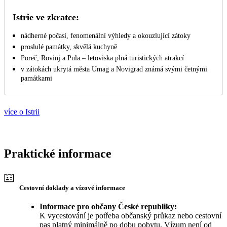
Istrie ve zkratce:
nádherné počasí, fenomenální výhledy a okouzlující zátoky
proslulé památky, skvělá kuchyně
Poreč, Rovinj a Pula – letoviska plná turistických atrakcí
v zátokách ukrytá města Umag a Novigrad známá svými četnými
památkami
více o Istrii
Praktické informace
Cestovní doklady a vízové informace
Informace pro občany České republiky:
K vycestování je potřeba občanský průkaz nebo cestovní
pas platný minimálně po dobu pobytu. Vízum není od