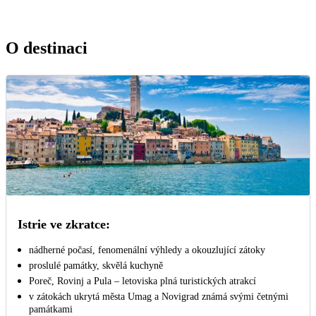
O destinaci
Istrie ve zkratce:
nádherné počasí, fenomenální výhledy a okouzlující zátoky
proslulé památky, skvělá kuchyně
Poreč, Rovinj a Pula – letoviska plná turistických atrakcí
v zátokách ukrytá města Umag a Novigrad známá svými četnými
památkami