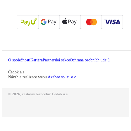
O společnosti
Kariéra
Partnerská sekce
Ochrana osobních údajů
Čedok a.s
Návrh a realizace webu
Axabee sp. z. o.o.
© 2026, cestovní kancelář Čedok a.s.