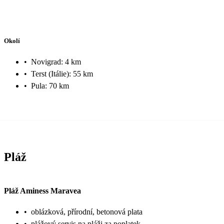
Okolí
•
Novigrad: 4 km
•
Terst (Itálie): 55 km
•
Pula: 70 km
Pláž
Pláž Aminess Maravea
•
oblázková, přírodní, betonová plata
•
plážový servis na pláži za poplatek