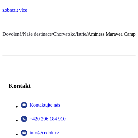
zobrazit více
Dovolená
/
Naše destinace
/
Chorvatsko
/
Istrie
/
Aminess Maravea Campin
Kontakt
Kontaktujte nás
+420 296 184 910
info@cedok.cz