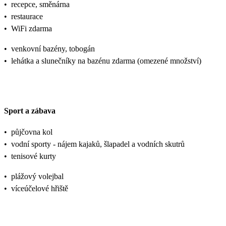
•
recepce, směnárna
•
restaurace
•
WiFi zdarma
•
venkovní bazény, tobogán
•
lehátka a slunečníky na bazénu zdarma (omezené množství)
Sport a zábava
•
půjčovna kol
•
vodní sporty - nájem kajaků, šlapadel a vodních skutrů
•
tenisové kurty
•
plážový volejbal
•
víceúčelové hřiště