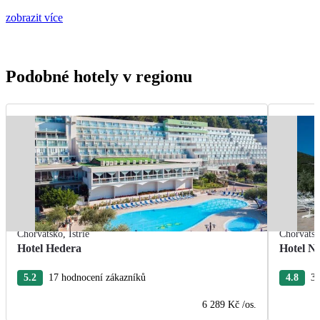
zobrazit více
Podobné hotely v regionu
Chorvatsko
,
Istrie
Chorvats
Hotel Hedera
Hotel Na
5.2
17 hodnocení zákazníků
4.8
38
6 289 Kč
/os.