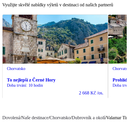
Využijte skvělé nabídky výletů v destinaci od našich partnerů
Chorvatsko
Chorvats
To nejlepší z Černé Hory
Prohlíd
Doba trvání
:
10 hodin
Doba trvá
2 668 Kč
/os.
Dovolená
/
Naše destinace
/
Chorvatsko
/
Dubrovník a okolí
/
Valamar Tir