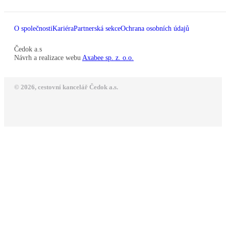
O společnosti
Kariéra
Partnerská sekce
Ochrana osobních údajů
Čedok a.s
Návrh a realizace webu
Axabee sp. z. o.o.
© 2026, cestovní kancelář Čedok a.s.