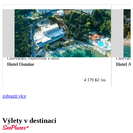
Chorvatsko
,
Dubrovník a okolí
Chorvats
Hotel Osmine
Hotel A
4 179 Kč
/os.
zobrazit více
Výlety v destinaci