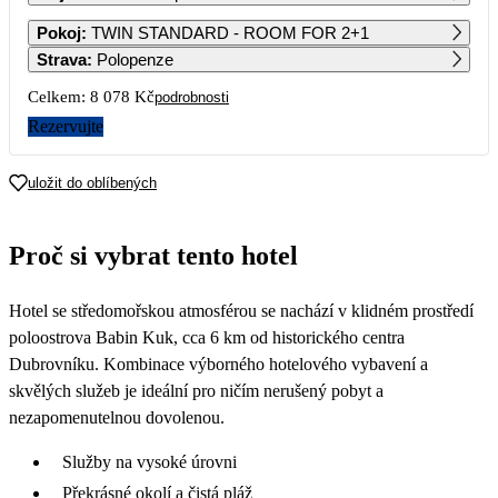
1
2
3
Pokoj
:
TWIN STANDARD - ROOM FOR 2+1
5 909
5 909
5 909
Strava
:
Polopenze
4
5
6
7
8
9
10
Celkem:
8 078 Kč
podrobnosti
5 909
5 909
5 909
5 909
5 909
5 909
5 189
Rezervujte
11
12
13
14
15
16
17
4 469
4 469
4 469
4 469
4 469
4 469
4 469
uložit do oblíbených
18
19
20
21
22
23
24
4 469
4 469
4 469
4 469
4 469
4 249
4 039
Proč si vybrat tento hotel
25
26
27
28
29
30
31
4 039
4 039
4 039
4 039
4 039
Hotel se středomořskou atmosférou se nachází v klidném prostředí
poloostrova Babin Kuk, cca 6 km od historického centra
Dubrovníku. Kombinace výborného hotelového vybavení a
skvělých služeb je ideální pro ničím nerušený pobyt a
nezapomenutelnou dovolenou.
Služby na vysoké úrovni
Překrásné okolí a čistá pláž