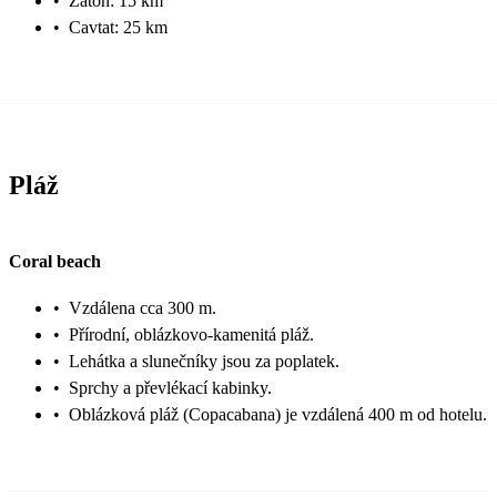
•
Zaton: 15 km
•
Cavtat: 25 km
Pláž
Coral beach
•
Vzdálena cca 300 m.
•
Přírodní, oblázkovo-kamenitá pláž.
•
Lehátka a slunečníky jsou za poplatek.
•
Sprchy a převlékací kabinky.
•
Oblázková pláž (Copacabana) je vzdálená 400 m od hotelu.