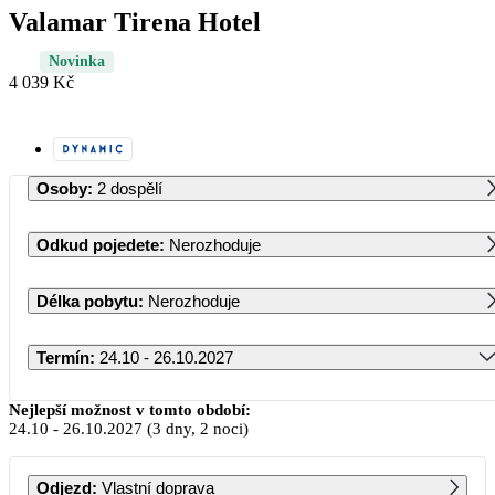
Valamar Tirena Hotel
Novinka
4 039 Kč
Osoby
:
2 dospělí
Odkud pojedete
:
Nerozhoduje
Délka pobytu
:
Nerozhoduje
Termín
:
24.10 - 26.10.2027
Říjen 2027
Nejlepší možnost v tomto období:
24.10
-
26.10.2027
(3 dny, 2 noci)
PO
ÚT
ST
ČT
PÁ
SO
NE
Odjezd
:
Vlastní doprava