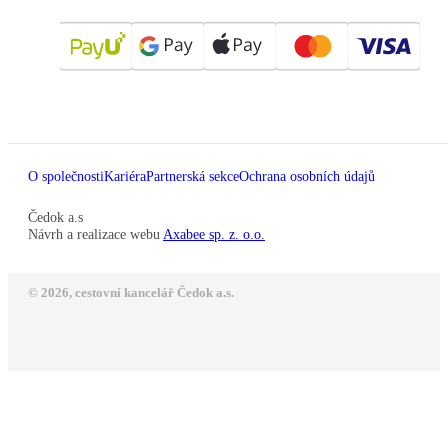
O společnosti
Kariéra
Partnerská sekce
Ochrana osobních údajů
Čedok a.s
Návrh a realizace webu
Axabee sp. z. o.o.
© 2026, cestovní kancelář Čedok a.s.