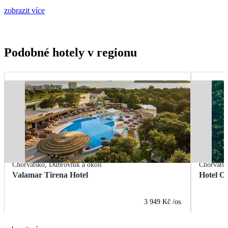
zobrazit více
Podobné hotely v regionu
Chorvatsko
,
Dubrovník a okolí
Chorvats
Valamar Tirena Hotel
Hotel O
3 949 Kč
/os.