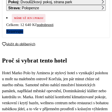
Pokoj
:
Dvoulůžkový pokoj, strana park
Strava
:
Polopenze
7
8
9
10
11
12
13
9 520
MÁME UŽ JEN 1 POKOJ
Celkem:
12 640 Kč
podrobnosti
14
15
16
17
18
19
20
Rezervujte
21
22
23
24
25
26
27
6 880
6 600
6 320
uložit do oblíbených
28
29
30
6 320
6 320
6 320
Proč si vybrat tento hotel
Hotel Marko Polo by Aminess je stylový hotel s vynikající polohou
u moře na malebném ostrově Korčula, jen pár minut chůze od
starého města. Samotné město nabízí množství historických
památek, například městské opevnění, Dominikánský klášter nebo
katedrálu sv. Marka. Hotel nabízí komfortní klimatizované pokoje,
venkovní i krytý bazén, wellness centrum nebo restauraci s bohatou
nabídkou jídel, a to vše v příjemném prostředí s krásným výhledem