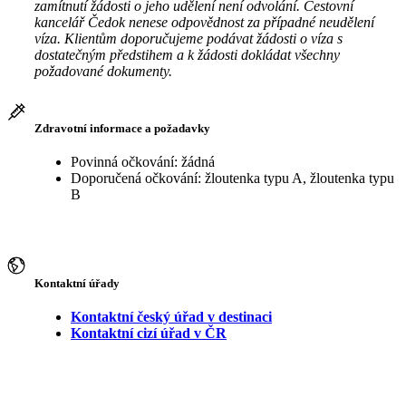
zamítnutí žádosti o jeho udělení není odvolání. Cestovní
kancelář Čedok nenese odpovědnost za případné neudělení
víza. Klientům doporučujeme podávat žádosti o víza s
dostatečným předstihem a k žádosti dokládat všechny
požadované dokumenty.
Zdravotní informace a požadavky
Povinná očkování: žádná
Doporučená očkování: žloutenka typu A, žloutenka typu
B
Kontaktní úřady
Kontaktní český úřad v destinaci
Kontaktní cizí úřad v ČR