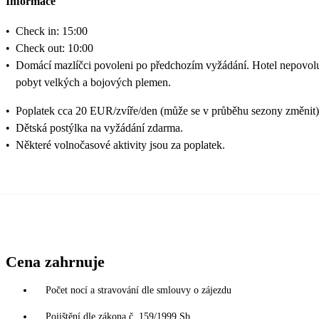
Informace
•
Check in: 15:00
•
Check out: 10:00
•
Domácí mazlíčci povoleni po předchozím vyžádání. Hotel nepovol
pobyt velkých a bojových plemen.
•
Poplatek cca 20 EUR/zvíře/den (může se v průběhu sezony změnit)
•
Dětská postýlka na vyžádání zdarma.
•
Některé volnočasové aktivity jsou za poplatek.
Cena zahrnuje
Počet nocí a stravování dle smlouvy o zájezdu
Pojištění dle zákona č. 159/1999 Sb.