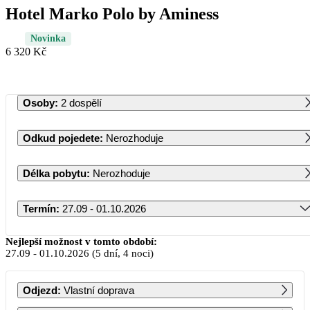
Hotel Marko Polo by Aminess
Novinka
6 320 Kč
Osoby
:
2 dospělí
Odkud pojedete
:
Nerozhoduje
Délka pobytu
:
Nerozhoduje
Termín
:
27.09 - 01.10.2026
Září 2026
Nejlepší možnost v tomto období:
27.09
-
01.10.2026
(5 dní, 4 noci)
PO
ÚT
ST
ČT
PÁ
SO
NE
Odjezd
:
Vlastní doprava
1
2
3
4
5
6