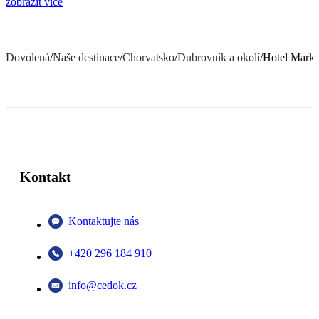
zobrazit více
Dovolená
/
Naše destinace
/
Chorvatsko
/
Dubrovník a okolí
/
Hotel Marko
Kontakt
Kontaktujte nás
+420 296 184 910
info@cedok.cz