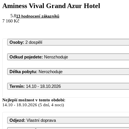
Aminess Vival Grand Azur Hotel
5.8
13 hodnocení zákazníků
7 160 Kč
Osoby
:
2 dospělí
Odkud pojedete
:
Nerozhoduje
Délka pobytu
:
Nerozhoduje
Termín
:
14.10 - 18.10.2026
Říjen 2026
Nejlepší možnost v tomto období:
14.10
-
18.10.2026
(5 dní, 4 noci)
PO
ÚT
ST
ČT
PÁ
SO
Odjezd
:
Vlastní doprava
1
2
3