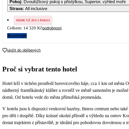
Pokoj
:
Dvoulůžkový pokoj s přistýlkou, Superior, výhled moře
8 690
Strava
:
All inclusive
5
6
7
8
9
10
MÁME UŽ JEN 1 POKOJ
Celkem:
14 320 Kč
podrobnosti
12
13
14
15
16
17
7 160
7 160
7 160
Rezervujte
19
20
21
22
23
24
uložit do oblíbených
26
27
28
29
30
31
Proč si vybrat tento hotel
Hotel leží v tichém prostředí borovicového háje, cca 1 km od města 
nádherný františkánský klášter a rovněž ve městě samotném je možné 
domů. Od hotelu vede do města přímořská promenáda.
V hotelu jsou k dispozici venkovní bazény, fitness centrum nebo tak
pro děti i dospělé. Díky krásné okolní přírodě a výhledu na ostrov Ko
dostat trajektem z přístaviště, je ideální pro pohodovou dovolenou u 