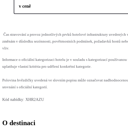
v ceně
Čas stravování a provoz jednotlivých prvků hotelové infrastruktury uvedenýc
změnám v důsledku sezónnosti, povětrnostních podmínek, požadavků hostů nebo 
vliv.
Informace o oficiální kategorizaci hotelu je v souladu s kategorizací používanou
uplatňuje vlastní kritéria pro udělení konkrétní kategorie.
Polovina hvězdičky uvedená ve slovním popisu může označovat nadhodnoceno
srovnání s oficiální kategorií.
Kód nabídky:
XHR2AZU
O destinaci