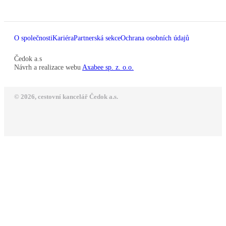
O společnosti
Kariéra
Partnerská sekce
Ochrana osobních údajů
Čedok a.s
Návrh a realizace webu
Axabee sp. z. o.o.
© 2026, cestovní kancelář Čedok a.s.