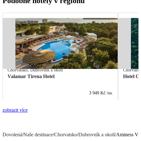
Podobné hotely v regionu
Chorvatsko
,
Dubrovník a okolí
Chorvats
Valamar Tirena Hotel
Hotel O
3 949 Kč
/os.
zobrazit více
Dovolená
/
Naše destinace
/
Chorvatsko
/
Dubrovník a okolí
/
Aminess Viv