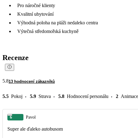
Pro náročné klienty
Kvalitní ubytování
Výhodná poloha na pláži nedaleko centra
Výtečná středomořská kuchyně
Recenze
5.8
13 hodnocení zákazníků
5.5
Pokoj
5.9
Strava
5.8
Hodnocení personálu
2
Animac
6
Pavol
Super ale ďaleko autobusom