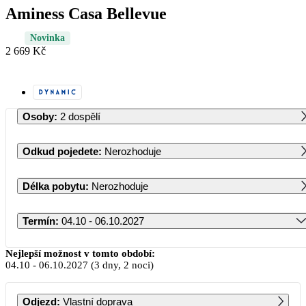
Aminess Casa Bellevue
Novinka
2 669 Kč
Osoby
:
2 dospělí
Odkud pojedete
:
Nerozhoduje
Délka pobytu
:
Nerozhoduje
Termín
:
04.10 - 06.10.2027
Říjen 2027
Nejlepší možnost v tomto období:
04.10
-
06.10.2027
(3 dny, 2 noci)
PO
ÚT
ST
ČT
PÁ
SO
NE
Odjezd
:
Vlastní doprava