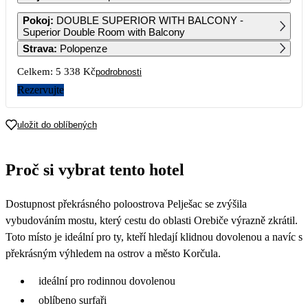
1
2
3
Pokoj
:
DOUBLE SUPERIOR WITH BALCONY -
3 479
3 479
3 069
Superior Double Room with Balcony
Strava
:
Polopenze
4
5
6
7
8
9
10
2 669
2 669
2 669
2 669
Celkem:
5 338 Kč
podrobnosti
11
12
13
14
15
16
17
Rezervujte
18
19
20
21
22
23
24
uložit do oblíbených
25
26
27
28
29
30
31
Proč si vybrat tento hotel
Dostupnost překrásného poloostrova Pelješac se zvýšila
vybudováním mostu, který cestu do oblasti Orebiče výrazně zkrátil.
Toto místo je ideální pro ty, kteří hledají klidnou dovolenou a navíc s
překrásným výhledem na ostrov a město Korčula.
ideální pro rodinnou dovolenou
oblíbeno surfaři