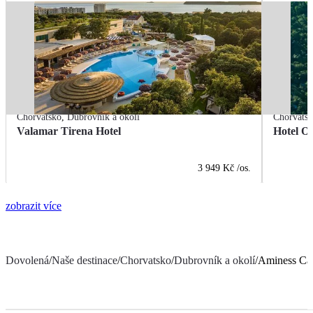
Chorvatsko
,
Dubrovník a okolí
Chorvats
Valamar Tirena Hotel
Hotel O
3 949 Kč
/os.
zobrazit více
Dovolená
/
Naše destinace
/
Chorvatsko
/
Dubrovník a okolí
/
Aminess Cas