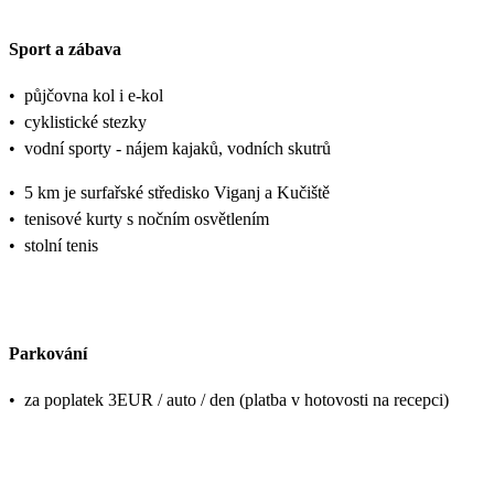
Sport a zábava
•
půjčovna kol i e-kol
•
cyklistické stezky
•
vodní sporty - nájem kajaků, vodních skutrů
•
5 km je surfařské středisko Viganj a Kučiště
•
tenisové kurty s nočním osvětlením
•
stolní tenis
Parkování
•
za poplatek 3EUR / auto / den (platba v hotovosti na recepci)