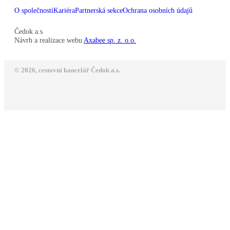
O společnosti
Kariéra
Partnerská sekce
Ochrana osobních údajů
Čedok a.s
Návrh a realizace webu
Axabee sp. z. o.o.
© 2026, cestovní kancelář Čedok a.s.