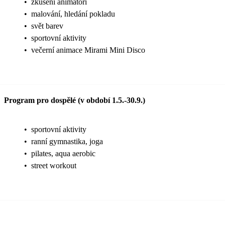
•
zkušení animátoři
•
malování, hledání pokladu
•
svět barev
•
sportovní aktivity
•
večerní animace Mirami Mini Disco
Program pro dospělé (v období 1.5.-30.9.)
•
sportovní aktivity
•
ranní gymnastika, joga
•
pilates, aqua aerobic
•
street workout