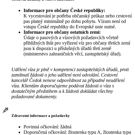
Informace pro občany České republiky:
K vycestování je potřeba občanský průkaz nebo cestovní
pas platný minimálně po dobu pobytu. Vízum není od
vstupu České republiky do Evropské unie nutné.
Informace pro občany ostatních zemí:
Údaje o pasových a vízových požadavcích včetně
přibližných lhůt pro vyřízení víz pro občany třetích zemí
jsou k dispozici u příslušných úřadů třetí země
(ministerstvo zahraničních věcí, zastupitelský úřad).
Udělení víza je plně v kompetenci zastupitelských úřadů, proti
zamítnutí žádosti o jeho udělení není odvolání. Cestovní
kancelář Čedok nenese odpovědnost za případné neudělení
víza. Klientům doporučujeme podávat žádosti o víza s
dostatečným předstihem a k žádosti dokládat všechny
požadované dokumenty.
Zdravotní informace a požadavky
Povinná očkování: žádná
Doporučená očkování: žloutenka typu A, žloutenka typu