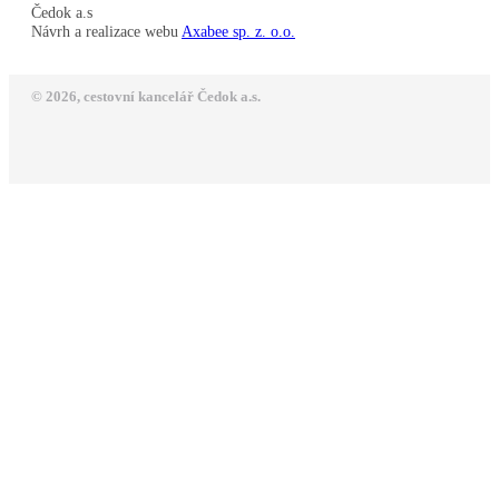
Čedok a.s
Návrh a realizace webu
Axabee sp. z. o.o.
© 2026, cestovní kancelář Čedok a.s.