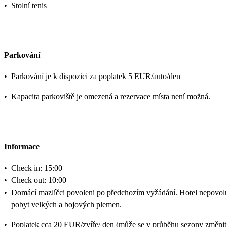
•
Stolní tenis
Parkování
•
Parkování je k dispozici za poplatek 5 EUR/auto/den
•
Kapacita parkoviště je omezená a rezervace místa není možná.
Informace
•
Check in: 15:00
•
Check out: 10:00
•
Domácí mazlíčci povoleni po předchozím vyžádání. Hotel nepovol
pobyt velkých a bojových plemen.
•
Poplatek cca 20 EUR/zvíře/ den (může se v průběhu sezony změnit