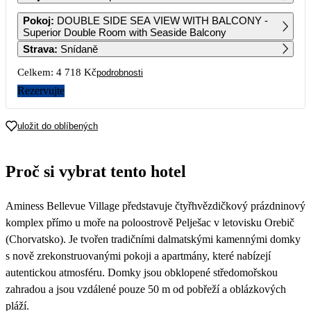
1
2
3
Pokoj
:
DOUBLE SIDE SEA VIEW WITH BALCONY -
3 239
3 239
2 799
Superior Double Room with Seaside Balcony
Strava
:
Snídaně
4
5
6
7
8
9
10
2 359
2 359
2 359
2 359
Celkem:
4 718 Kč
podrobnosti
11
12
13
14
15
16
17
Rezervujte
18
19
20
21
22
23
24
uložit do oblíbených
25
26
27
28
29
30
31
Proč si vybrat tento hotel
Aminess Bellevue Village představuje čtyřhvězdičkový prázdninový
komplex přímo u moře na poloostrově Pelješac v letovisku Orebič
(Chorvatsko). Je tvořen tradičními dalmatskými kamennými domky
s nově zrekonstruovanými pokoji a apartmány, které nabízejí
autentickou atmosféru. Domky jsou obklopené středomořskou
zahradou a jsou vzdálené pouze 50 m od pobřeží a oblázkových
pláží.