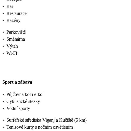
•
Bar
•
Restaurace
•
Bazény
•
Parkoviště
•
Směnárna
•
Výtah
•
Wi-Fi
Sport a zábava
•
Půjčovna kol i e-kol
•
Cyklistické stezky
•
Vodní sporty
•
Surfařské střediska Viganj a Kučiště (5 km)
•
Tenisové kurty s nočním osvětlením