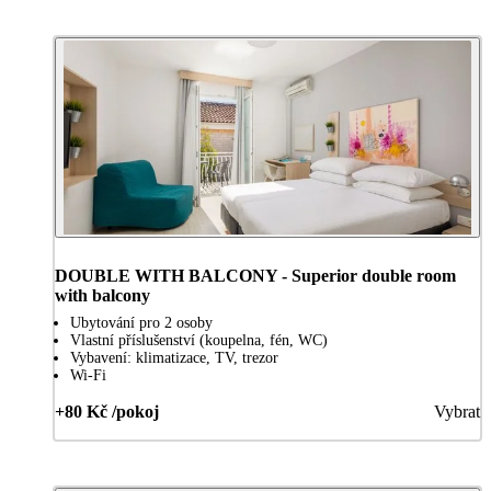
DOUBLE WITH BALCONY - Superior double room
with balcony
Ubytování pro 2 osoby
Vlastní příslušenství (koupelna, fén, WC)
Vybavení: klimatizace, TV, trezor
Wi-Fi
+80 Kč /pokoj
Vybrat