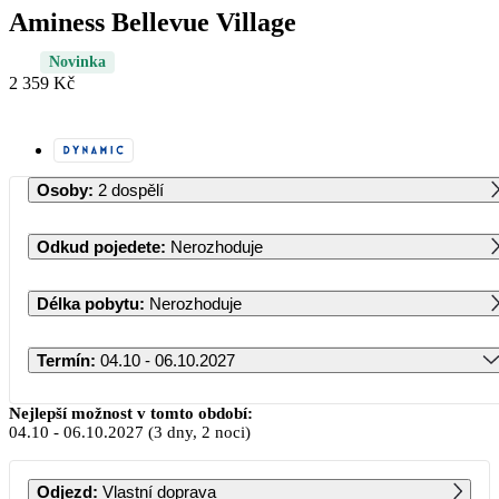
Aminess Bellevue Village
Novinka
2 359 Kč
Osoby
:
2 dospělí
Odkud pojedete
:
Nerozhoduje
Délka pobytu
:
Nerozhoduje
Termín
:
04.10 - 06.10.2027
Říjen 2027
Nejlepší možnost v tomto období:
04.10
-
06.10.2027
(3 dny, 2 noci)
PO
ÚT
ST
ČT
PÁ
SO
NE
Odjezd
:
Vlastní doprava