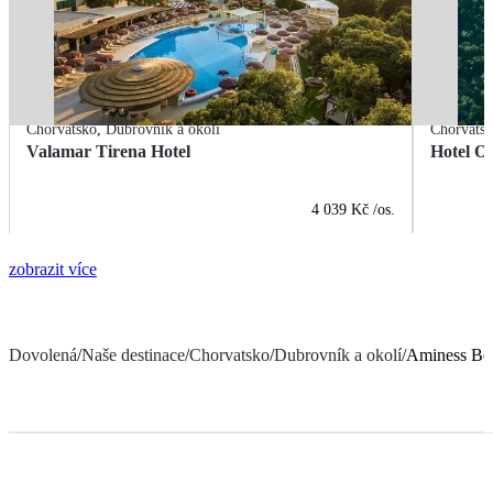
Chorvatsko
,
Dubrovník a okolí
Chorvats
Valamar Tirena Hotel
Hotel O
4 039 Kč
/os.
zobrazit více
Dovolená
/
Naše destinace
/
Chorvatsko
/
Dubrovník a okolí
/
Aminess Bel