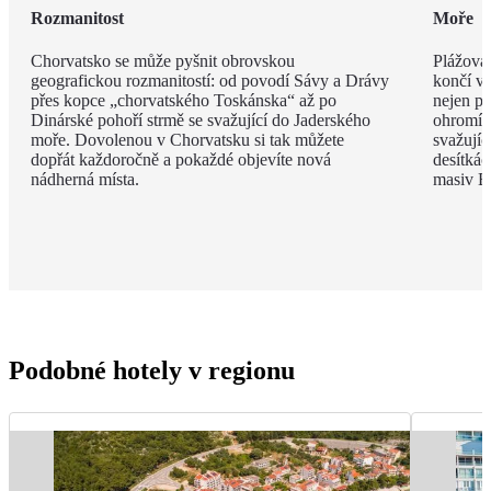
Rozmanitost
Moře
Chorvatsko se může pyšnit obrovskou
Plážová 
geografickou rozmanitostí: od povodí Sávy a Drávy
končí v 
přes kopce „chorvatského Toskánska“ až po
nejen př
Dinárské pohoří strmě se svažující do Jaderského
ohromí 
moře. Dovolenou v Chorvatsku si tak můžete
svažujíc
dopřát každoročně a pokaždé objevíte nová
desítkác
nádherná místa.
masiv B
Podobné hotely v regionu