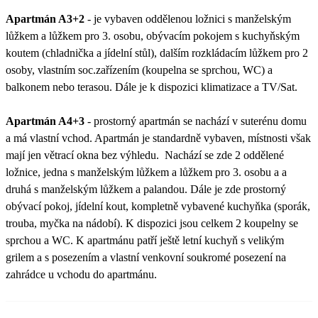
Apartmán A3+2
- je vybaven oddělenou ložnici s manželským
lůžkem a lůžkem pro 3. osobu, obývacím pokojem s kuchyňským
koutem (chladnička a jídelní stůl), dalším rozkládacím lůžkem pro 2
osoby, vlastním soc.zařízením (koupelna se sprchou, WC) a
balkonem nebo terasou. Dále je k dispozici klimatizace a TV/Sat.
Apartmán A4+3
- prostorný apartmán se nachází v suterénu domu
a má vlastní vchod. Apartmán je standardně vybaven, místnosti však
mají jen větrací okna bez výhledu. Nachází se zde 2 oddělené
ložnice, jedna s manželským lůžkem a lůžkem pro 3. osobu a a
druhá s manželským lůžkem a palandou. Dále je zde prostorný
obývací pokoj, jídelní kout, kompletně vybavené kuchyňka (sporák,
trouba, myčka na nádobí). K dispozici jsou celkem 2 koupelny se
sprchou a WC. K apartmánu patří ještě letní kuchyň s velikým
grilem a s posezením a vlastní venkovní soukromé posezení na
zahrádce u vchodu do apartmánu.