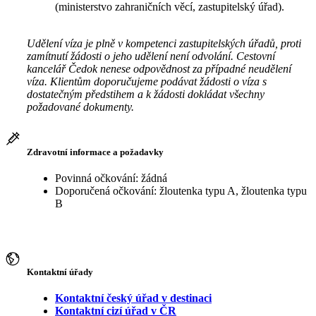
(ministerstvo zahraničních věcí, zastupitelský úřad).
Udělení víza je plně v kompetenci zastupitelských úřadů, proti
zamítnutí žádosti o jeho udělení není odvolání. Cestovní
kancelář Čedok nenese odpovědnost za případné neudělení
víza. Klientům doporučujeme podávat žádosti o víza s
dostatečným předstihem a k žádosti dokládat všechny
požadované dokumenty.
Zdravotní informace a požadavky
Povinná očkování: žádná
Doporučená očkování: žloutenka typu A, žloutenka typu
B
Kontaktní úřady
Kontaktní český úřad v destinaci
Kontaktní cizí úřad v ČR