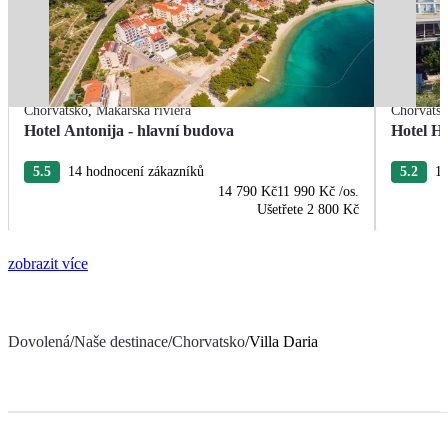
Chorvatsko
,
Makarská riviéra
Chorvats
Hotel Antonija - hlavní budova
Hotel H
5.5
14 hodnocení zákazníků
5.2
17
14 790 Kč
11 990 Kč
/os.
Ušetřete
2 800 Kč
zobrazit více
Dovolená
/
Naše destinace
/
Chorvatsko
/
Villa Daria