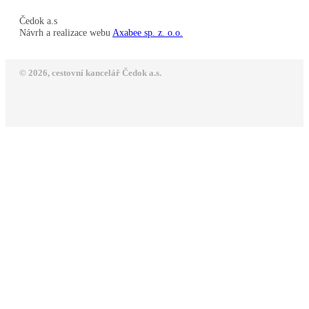
Čedok a.s
Návrh a realizace webu
Axabee sp. z. o.o.
© 2026, cestovní kancelář Čedok a.s.